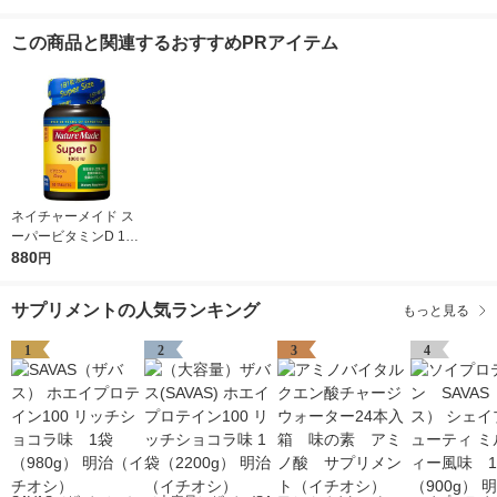
この商品と関連するおすすめPRアイテム
ネイチャーメイド ス
ーパービタミンD 100
0IU（90日分） 1個
880
円
（90粒） 大塚製薬 サ
プリメント
サプリメントの人気ランキング
もっと見る
1
2
3
4