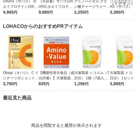
SAVAS（ザバス） ホ
（大容量）ザバス(SA
アミノバイタル クエ
ソイプロテイン
エイプロテイン100 リ
VAS) ホエイプロテイ
ン酸チャージウォータ
AS（ザバス）
ッチショコラ味 1袋
4,965
ン100 リッチショコラ
9,880
ー24本入箱 味の
2,250
プ＆ビューティ
3,380
円
円
円
円
（980g） 明治（イチ
味 1袋（2200g） 明治
素 アミノ酸 サプリ
クティー風味
オシ）
（イチオシ）
メント（イチオシ）
（900g） 明
LOHACOからのおすすめPRアイテム
チオシ）
Obagi（オバジ） C イ
【機能性表示食品（成
大塚製薬 トコエル（7
大塚製薬 トコ
ンナーリポショット 7
分評価）】大塚製薬
日分） 1個（7袋入）
日分） 1セッ
0g×28本入 ロート製
3,780
アミノバリュー パウ
835
サプリメント エクオ
1,296
（7袋入）×3
3,888
円
円
円
円
薬
ダー（1リットル用）
ール
メント
1箱（5袋入）
最近見た商品
商品を閲覧すると履歴が表示されます