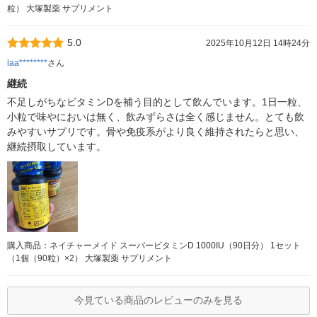
粒） 大塚製薬 サプリメント
5.0
2025年10月12日 14時24分
laa********
さん
継続
不足しがちなビタミンDを補う目的として飲んでいます。1日一粒、
小粒で味やにおいは無く、飲みずらさは全く感じません。とても飲
みやすいサプリです。骨や免疫系がより良く維持されたらと思い、
継続摂取しています。
購入商品：ネイチャーメイド スーパービタミンD 1000IU（90日分） 1セット
（1個（90粒）×2） 大塚製薬 サプリメント
今見ている商品のレビューのみを見る