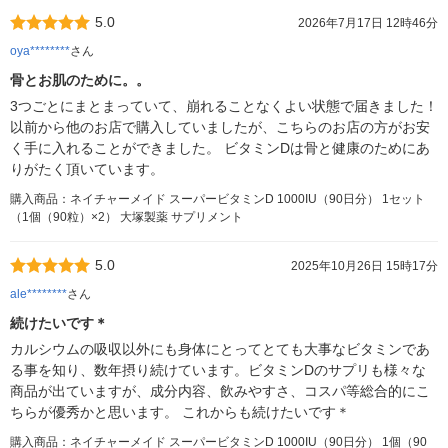
5.0
2026年7月17日 12時46分
oya********
さん
骨とお肌のために。。
3つごとにまとまっていて、崩れることなくよい状態で届きました！
以前から他のお店で購入していましたが、こちらのお店の方がお安
く手に入れることができました。 ビタミンDは骨と健康のためにあ
りがたく頂いています。
購入商品：ネイチャーメイド スーパービタミンD 1000IU（90日分） 1セット
（1個（90粒）×2） 大塚製薬 サプリメント
5.0
2025年10月26日 15時17分
ale********
さん
続けたいです＊
カルシウムの吸収以外にも身体にとってとても大事なビタミンであ
る事を知り、数年摂り続けています。ビタミンDのサプリも様々な
商品が出ていますが、成分内容、飲みやすさ、コスパ等総合的にこ
ちらが優秀かと思います。 これからも続けたいです＊
購入商品：ネイチャーメイド スーパービタミンD 1000IU（90日分） 1個（90