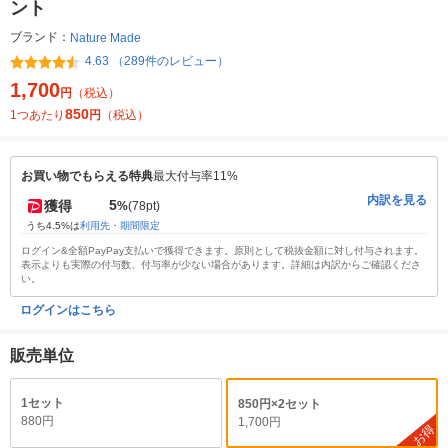
ント
ブランド：
Nature Made
4.63 （289件のレビュー）
1,700
円
（税込）
850
1つあたり
円
（税込）
お買い物でもらえる特典
最大付与率11%
内訳を見る
5
獲得
%
(78pt)
うち4.5%は
利用先・期間限定
ログイン&全額PayPay支払いで獲得できます。原則として税抜金額に対し付与されます。
表示よりも実際の付与数、付与率が少ない場合があります。詳細は内訳からご確認くださ
い。
ログインはこちら
販売単位
1セット
850円×2セット
880円
1,700円
お得