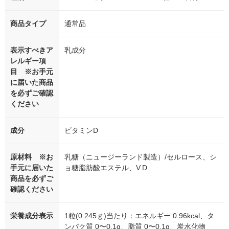
商品タイプ
通常品
表示すべきア
乳成分
レルギー項
目 ※お手元
に届いた商品
を必ずご確認
ください
成分
ビタミンD
原材料 ※お
乳糖（ニュージーランド製造）/セルロース、シ
手元に届いた
ョ糖脂肪酸エステル、V.D
商品を必ずご
確認ください
栄養成分表示
1粒(0.245ｇ)当たり：エネルギー 0.96kcal、タ
ンパク質 0〜0.1g、脂質 0〜0.1g、炭水化物