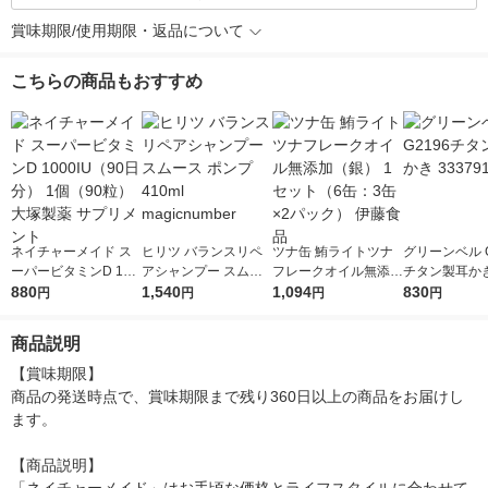
賞味期限/使用期限・返品について
こちらの商品もおすすめ
ネイチャーメイド ス
ヒリツ バランスリペ
ツナ缶 鮪ライトツナ
グリーンベル G
ーパービタミンD 100
アシャンプー スムー
フレークオイル無添加
チタン製耳かき 
0IU（90日分） 1個
880
ス ポンプ 410ml magi
1,540
（銀） 1セット（6
1,094
91
830
円
円
円
円
（90粒） 大塚製薬 サ
cnumber
缶：3缶×2パック） 伊
プリメント
藤食品
商品説明
【賞味期限】

商品の発送時点で、賞味期限まで残り360日以上の商品をお届けし
ます。

【商品説明】
