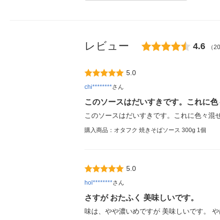
レビュー
4.6
（2
5.0
chi********
さん
このソースはだいすきです。これに色
このソースはだいすきです。これに色々混
購入商品：オタフク 焼きそばソース 300g 1個
5.0
hol********
さん
さすが おたふく 美味しいです。
味は、やや濃いめですが 美味しいです。 