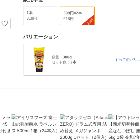
1本
309円×2本
318円
618円
お得
バリエーション
容量：
300g
すべてのバリ
セット数：
2本