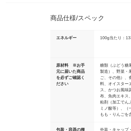
商品仕様/スペック
エネルギー
100g当たり：133
原材料 ※お手
糖類（ぶどう糖
元に届いた商品
製造）、野菜・
を必ずご確認く
ご、その他）、
ださい
料、オイスター
ス、かつお風味
布、魚肉エキス
粘剤（加工でん
ミノ酸等）、（
もも・りんごを
包装・容器の種
外装・キャップ