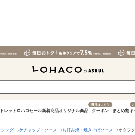
獲得はこちら
レ
トレット
ロハコセール
新着商品
オリジナル商品
クーポン
まとめ割
キ
ッシング
ケチャップ・ソース
お好み焼・焼きそばソース
オタフク