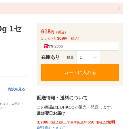
g 1セ
618
円
（税込）
309
1つあたり
円
（税込）
5
%
(28pt)
在庫あり
1
数量
カートに入れる
内訳を見る
配送情報・送料について
されます。表示より
この商品は
LOHACO
が販売・発送します。
い。
最短翌日お届け
3,780
550
無料
円
(税込)以上で基本配送料
円
(税込)
配送料について