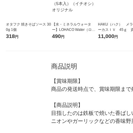
オタフク 焼きそばソース 30
【水・ミネラルウォータ
HAKU（ハク） メ
0g 1個
ー】LOHACO Water（ロハ
ーカスＩＶ 45ｇ 
コウォーター）2L ラベルレ
堂 おまけ付き
318
490
11,000
円
円
円
ス 1箱（5本入）（イチオ
シ） オリジナル
商品説明
【賞味期限】

商品の発送時点で、賞味期限まで残
【商品説明】

目指したのは鉄板で焼いた香ばし
ニオンやガーリックなどの香味野