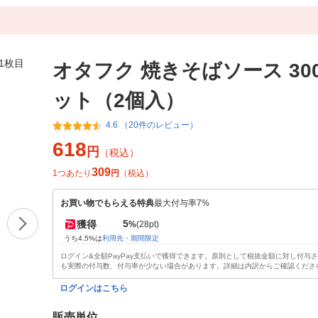
オタフク 焼きそばソース 300
ット（2個入）
4.6 （20件のレビュー）
618
円
（税込）
309
1つあたり
円
（税込）
お買い物でもらえる特典
最大付与率7%
5
獲得
%
(28pt)
うち4.5%は
利用先・期間限定
ログイン&全額PayPay支払いで獲得できます。原則として税抜金額に対し付与
も実際の付与数、付与率が少ない場合があります。詳細は内訳からご確認くださ
ログインはこちら
販売単位