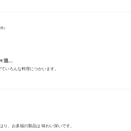
0件）
々混…
ぜていろんな料理につかいます。
やはり、お多福の製品は 味わい深いです。