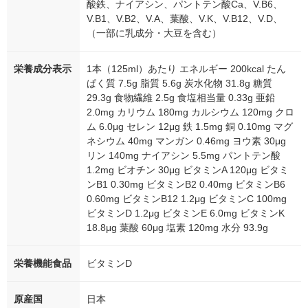
酸鉄、ナイアシン、パントテン酸Ca、V.B6、
V.B1、V.B2、V.A、葉酸、V.K、V.B12、V.D、
（一部に乳成分・大豆を含む）
栄養成分表示
1本（125ml）あたり エネルギー 200kcal たん
ぱく質 7.5g 脂質 5.6g 炭水化物 31.8g 糖質
29.3g 食物繊維 2.5g 食塩相当量 0.33g 亜鉛
2.0mg カリウム 180mg カルシウム 120mg クロ
ム 6.0μg セレン 12μg 鉄 1.5mg 銅 0.10mg マグ
ネシウム 40mg マンガン 0.46mg ヨウ素 30μg
リン 140mg ナイアシン 5.5mg パントテン酸
1.2mg ビオチン 30μg ビタミンA 120μg ビタミ
ンB1 0.30mg ビタミンB2 0.40mg ビタミンB6
0.60mg ビタミンB12 1.2μg ビタミンC 100mg
ビタミンD 1.2μg ビタミンE 6.0mg ビタミンK
18.8μg 葉酸 60μg 塩素 120mg 水分 93.9g
栄養機能食品
ビタミンD
原産国
日本