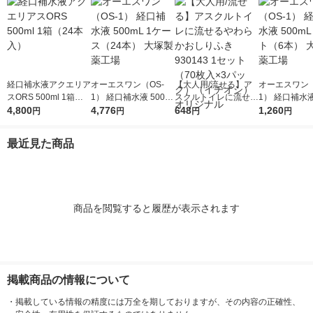
経口補水液アクエリア
オーエスワン（OS-
【大人用/流せる】ア
オーエスワン（
スORS 500ml 1箱（2
1） 経口補水液 500m
スクルトイレに流せる
1） 経口補水液
4本入）
4,800
L 1ケース（24本） 大
4,776
やわらかおしりふき 9
648
L 1セット（6
1,260
円
円
円
円
塚製薬工場
30143 1セット（70枚
塚製薬工場
入×3パック）（イチ
最近見た商品
オシ） オリジナル
商品を閲覧すると履歴が表示されます
掲載商品の情報について
・
掲載している情報の精度には万全を期しておりますが、その内容の正確性、