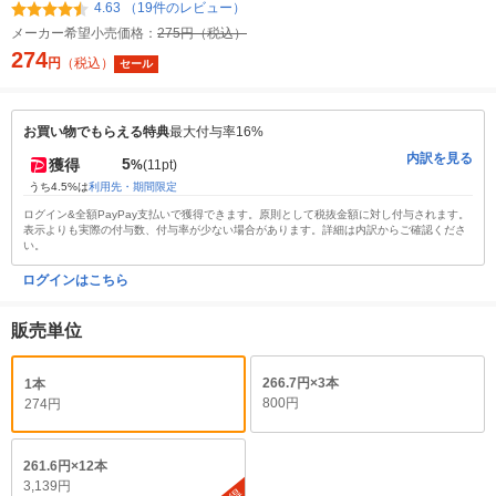
4.63 （19件のレビュー）
メーカー希望小売価格：
275円（税込）
274
円
（税込）
セール
お買い物でもらえる特典
最大付与率16%
内訳を見る
5
獲得
%
(11pt)
うち4.5%は
利用先・期間限定
ログイン&全額PayPay支払いで獲得できます。原則として税抜金額に対し付与されます。
表示よりも実際の付与数、付与率が少ない場合があります。詳細は内訳からご確認くださ
い。
ログインはこちら
販売単位
266.7円×3本
1本
800円
274円
261.6円×12本
3,139円