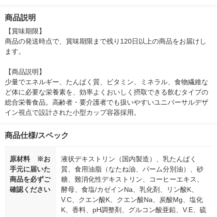
と 本体 限定 ハンバー
ー）2L ラベルレス 1
本入）
ガー 36711 1個
箱（5本入）（イチオ
商品説明
シ） オリジナル
【賞味期限】

商品の発送時点で、賞味期限まで残り120日以上の商品をお届けし
ます。

【商品説明】

少量でエネルギー、たんぱく質、ビタミン、ミネラル、食物繊維な
ど体に必要な栄養素を、効率よくおいしく摂取できる飲むタイプの
総合栄養食品。高齢者・要介護者でも扱いやすいユニバーサルデザ
イン視点で設計された小型カップ容器採用。
商品仕様/スペック
原材料 ※お
液状デキストリン（国内製造）、乳たんぱく
手元に届いた
質、食用油脂（なたね油、パーム分別油）、砂
商品を必ずご
糖、難消化性デキストリン、コーヒーエキス、
確認ください
酵母、食塩/カゼインNa、乳化剤、リン酸K、
V.C、クエン酸K、クエン酸Na、炭酸Mg、塩化
K、香料、pH調整剤、グルコン酸亜鉛、V.E、硫