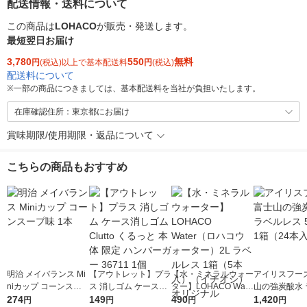
配送情報・送料について
この商品は
LOHACO
が販売・発送します。
最短翌日お届け
3,780
550
無料
円
(税込)以上で基本配送料
円
(税込)
配送料について
※
一部の商品につきましては、基本配送料を当社が負担いたします。
在庫確認住所：東京都にお届け
賞味期限/使用期限・返品について
こちらの商品もおすすめ
明治 メイバランス Mi
【アウトレット】プラ
【水・ミネラルウォー
アイリスフーズ
niカップ コーンスー
ス 消しゴム ケース消
ター】LOHACO Wate
山の強炭酸水 
プ味 1本
274
しゴム Clutto くるっ
149
r（ロハコウォータ
490
レス 500ml 1
1,420
円
円
円
円