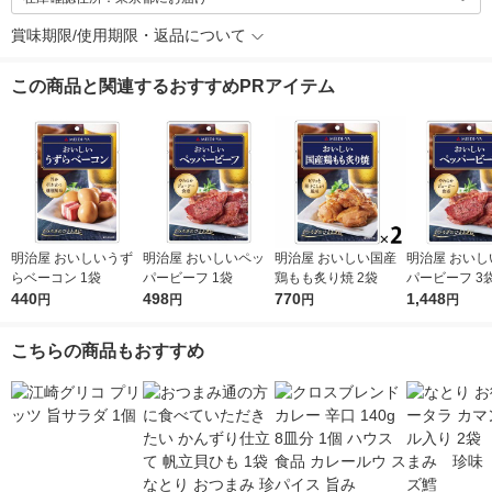
賞味期限/使用期限・返品について
この商品と関連するおすすめPRアイテム
明治屋 おいしいうず
明治屋 おいしいペッ
明治屋 おいしい国産
明治屋 おいし
らベーコン 1袋
パービーフ 1袋
鶏もも炙り焼 2袋
パービーフ 3
440
498
770
1,448
円
円
円
円
こちらの商品もおすすめ