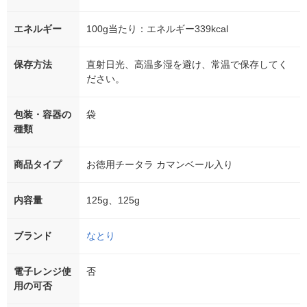
エネルギー
100g当たり：エネルギー339kcal
保存方法
直射日光、高温多湿を避け、常温で保存してく
ださい。
包装・容器の
袋
種類
商品タイプ
お徳用チータラ カマンベール入り
内容量
125g、125g
ブランド
なとり
電子レンジ使
否
用の可否