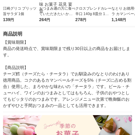
江崎グリコ プリッツ
おつまみ通の方に食べ
クロスブレンドカレー
なとり お徳用
旨サラダ 1個
ていただきたい かん
辛口 140g 8皿分 1個
ラ カマンベー
139
ずり仕立て 帆立貝ひ
264
ハウス食品 カレール
278
2袋 おつま
1,148
円
円
円
円
も 1袋 なとり おつま
ウ スパイス 旨み
味 チーズ鱈
み 珍味 お菓子 花見 宴
商品説明
会
【賞味期限】

商品の発送時点で、賞味期限まで残り30日以上の商品をお届けしま
す。

【商品説明】

チーズ鱈（チーズたら・チータラ）でお馴染みのなとりのわけあり
徳用商品。コクのあるカマンベールチーズを5%（チーズに占める割
合）使用した、まろやかな味わいの「チータラ」です。ビール・チ
ューハイ、ワインのおつまみとしてはもちろん、子供のおやつとし
てもピッタリのおつまみです。アレンジメニュー次第で晩御飯のお
かずやひと手間おつまみの一品としても活用できます。