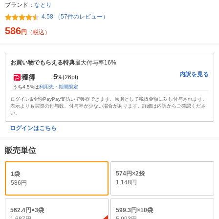
ブランド：
なとり
4.58 （57件のレビュー）
586
円
（税込）
お買い物でもらえる特典
最大付与率16%
内訳を見る
5
獲得
%
(26pt)
うち4.5%は
利用先・期間限定
ログイン&全額PayPay支払いで獲得できます。原則として税抜金額に対し付与されます。
表示よりも実際の付与数、付与率が少ない場合があります。詳細は内訳からご確認くださ
い。
ログインはこちら
販売単位
574円×2袋
1袋
1,148円
586円
562.4円×3袋
599.3円×10袋