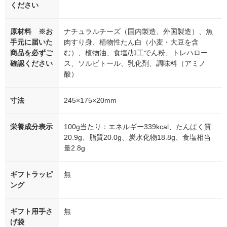
ください
原材料 ※お
ナチュラルチーズ（国内製造、外国製造）、魚
手元に届いた
肉すり身、植物性たん白（小麦・大豆を含
商品を必ずご
む）、植物油、食塩/加工でん粉、トレハロー
確認ください
ス、ソルビトール、乳化剤、調味料（アミノ
酸）
寸法
245×175×20mm
栄養成分表示
100g当たり：エネルギー339kcal、たんぱく質
20.9g、脂質20.0g、炭水化物18.8g、食塩相当
量2.8g
ギフトラッピ
無
ング
ギフト用手さ
無
げ袋