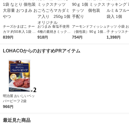
チーズかまぼこ チー
おつまみ 食塩不使用
アーモンドフィッシュ
ナッツ 小袋 
カマ 約50本入 1袋 な
4種の素焼きミックス
（個包装）90ｇ 1個
子 ナッツスナ
とり 個包装 大容量 お
839
ナッツ ごろごろマカ
918
ミックスナッツ 個包
754
グ７Ｄ クルミ
1,398
円
円
円
円
つまみ おやつ
ダミア入り 250g 1
装 手配り
ーツ 21袋入 
個 オリジナル
LOHACOからのおすすめPRアイテム
明治屋 おいしいペッ
パービーフ 2袋
966
円
最近見た商品