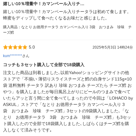
嬉しい10％増量中！カマンベール入りチ…
嬉しい10％増量中！カマンベール入りチータラは初めて食します。
蜂蜜をディップして食べたくなるお味だと感じました。
購入商品：なとり お徳用チータラ カマンベール入り 3袋 おつまみ 珍味 チ
ーズ鱈
5.0
2025年5月3日 14時24分
kum********
さん
コッチも３セット購入して全部で18袋購入
注文した商品は到着しました､以前Yahoo!ショッピングサイトの他
ストアで「不揃い 薄切りスライスチーズと鱈の白身サンド115g×10
袋 送料無料 チータラ 訳あり 珍味 おつまみ チーズたら チーズ鱈 お
やつ」を購入しましたが毎日風呂上がりにビールのつまみで食べて
いたらアッと言う間に全て食べてしまったので今回は「LOHACO by
ASKUL」ストアで「なとり お徳用チータラ カマンベール入り 3
袋 おつまみ 珍味 チーズ鱈」3セットの9袋購入しました､「な
とり お徳用チータラ 3袋 おつまみ 珍味 チーズ鱈」も3セッ
ト購入したので全部で18袋購入しました､しばらくはチーズ鱈を購
入しなくて済みそうです｡