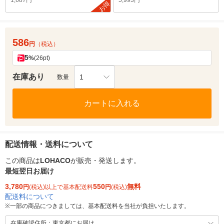
1,687円
5,993円
お得
586
円
（税込）
5
%
(26pt)
在庫あり
1
数量
カートに入れる
配送情報・送料について
この商品は
LOHACO
が販売・発送します。
最短翌日お届け
3,780
550
無料
円
(税込)以上で基本配送料
円
(税込)
配送料について
※
一部の商品につきましては、基本配送料を当社が負担いたします。
在庫確認住所：東京都にお届け