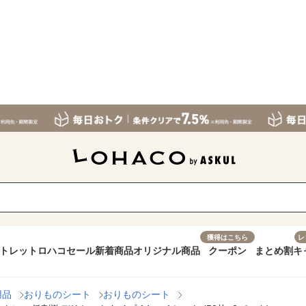
獲得はこちら
レ
トレット
ロハコセール
新着商品
オリジナル商品
クーポン
まとめ割
キ
用品
おりものシート
おりものシート