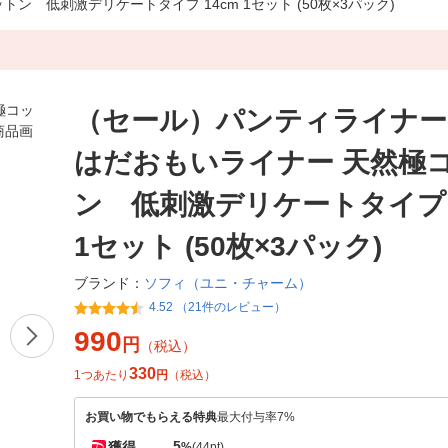
 低刺激デリケートタイプ 14cm 1セット (50枚×3パック)
（セール）パンティライナー
はだおもいライナー 天然極
ン 低刺激デリケートタイプ 
1セット (50枚×3パック)
ソフィ（ユニ・チャーム）
ブランド：
4.52 （21件のレビュー）
990
円
（税込）
330
1つあたり
円
（税込）
お買い物でもらえる特典
最大付与率7%
5
獲得
%
(44pt)