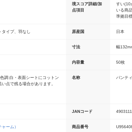
境スコア詳細/加
すい(1
点項目
いる商品(
準拠目標
トタイプ、羽なし
原産国
日本
寸法
幅132m
内容量
50枚
/色調:白・表面シートにコットン
名称
パンテ
黒い点で残る場合があります。
JANコード
490311
チャーム）
商品番号
U95640