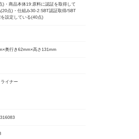
0点)・商品本体19:原料に認証を取得して
20点)・仕組み30-2:SBT認証取得/SBT
を設定している(40点)
m×奥行き62mm×高さ131mm
ィライナー
1316083
8