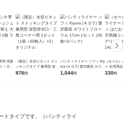
専用 消臭
（限定）水切りネット スト
パンティライナー ソフィ Kiy
（セール）パン
ット！犬用
ッキングタイプ 兼用型 深型
ora (キヨラ) 贅沢吸収 ホワイ
ー 生理用品 ソ
 480ml
排水口・三角コーナー用 1セ
トフローラル 17cm 1セット
いライナー 天
876
1,044
330
円
円
円
ト
ット（1箱（60枚入）×2）
(36枚×3パック)
ン 低刺激デリ
オリジナル
プ 無香 14
ートタイプです。（パンティライ