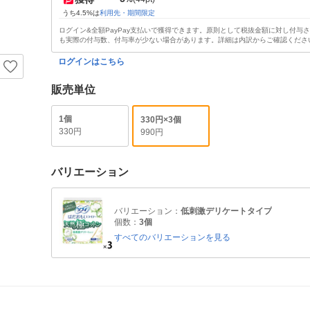
うち4.5%は
利用先・期間限定
ログイン&全額PayPay支払いで獲得できます。原則として税抜金額に対し付与
も実際の付与数、付与率が少ない場合があります。詳細は内訳からご確認くださ
ログインはこちら
販売単位
1個
330円×3個
330円
990円
バリエーション
バリエーション：
低刺激デリケートタイプ
個数：
3個
すべてのバリエーションを見る