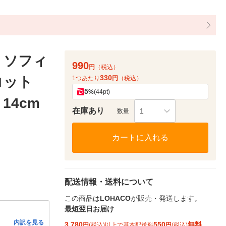
 ソフィ
990
円
（税込）
330
コット
1つあたり
円
（税込）
5
%
(44pt)
14cm
在庫あり
1
数量
カートに入れる
配送情報・送料について
この商品は
LOHACO
が販売・発送します。
最短翌日お届け
内訳を見る
3,780
550
無料
円
(税込)以上で基本配送料
円
(税込)