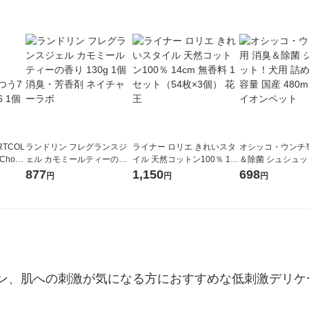
TCOL
ランドリン フレグランスジ
ライナー ロリエ きれいスタ
オシッコ・ウンチ
×Choco
ェル カモミールティーの香
イル 天然コットン100％ 14c
＆除菌 シュシュ
155553
り 130g 1個 消臭・芳香剤 ネ
m 無香料 1セット（54枚×3
詰め替え 大容量 国産
877
1,150
698
円
円
円
イチャーラボ
個） 花王
1個 ライオンペッ
ン、肌への刺激が気になる方におすすめな低刺激デリケ