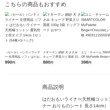
こちらの商品もおすすめ
（セール）パンティライナ
ドギーマン 絹紗 犬 ささみ
ユニ・チャーム SMAR
ー 生理用品 ソフィ はだおも
キューブ 野菜入り 国産 100
OR MyPalette Beige
いライナー 天然極コットン
g 3袋 ドッグフード おやつ
latふつう7枚 490311
990
880
398
円
円
円
通気性２倍タイプ 14cm 1セ
6 1個
ット (54枚×3パック)
商品説明
はだおもいライナー天然極コット
ナー おりものシート 長さ14cm）