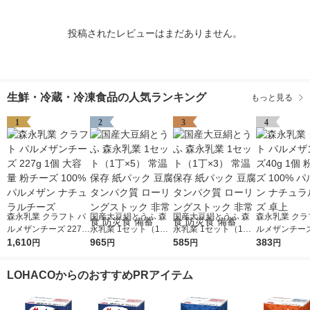
投稿されたレビューはまだありません。
生鮮・冷蔵・冷凍食品の人気ランキング
もっと見る
1
2
3
4
森永乳業 クラフト パ
国産大豆絹とうふ 森
国産大豆絹とうふ 森
森永乳業 クラ
ルメザンチーズ 227g
永乳業 1セット（1丁×
永乳業 1セット（1丁×
ルメザンチーズ4
1個 大容量 粉チーズ 1
1,610
5） 常温保存 紙パッ
965
3） 常温保存 紙パッ
585
個 粉チーズ 1
383
円
円
円
円
00% パルメザン ナチ
ク 豆腐 タンパク質 ロ
ク 豆腐 タンパク質 ロ
ルメザン ナチ
ュラルチーズ
ーリングストック 非
ーリングストック 非
チーズ 卓上
LOHACOからのおすすめPRアイテム
常食 防災食 備蓄
常食 防災食 備蓄