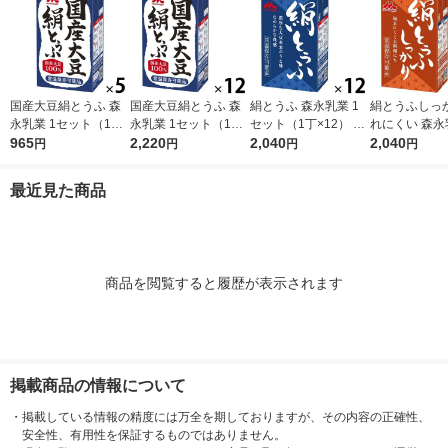
国産大豆絹とうふ 森
国産大豆絹とうふ 森
絹とうふ 森永乳業 1
絹とうふしっか
永乳業 1セット（1丁×
永乳業 1セット（1丁×
セット（1丁×12） 常
れにくい 森永
5） 常温保存 紙パッ
965
12） 常温保存 紙パッ
2,220
温保存 紙パック 豆腐
2,040
セット（1丁×1
2,040
円
円
円
円
ク 豆腐 タンパク質 ロ
ク 豆腐 タンパク質 ロ
タンパク質 ローリン
温保存 紙パッ
ーリングストック 非
ーリングストック 非
グストック 非常食 防
タンパク質 ロ
最近見た商品
常食 防災食 備蓄
常食 防災食 備蓄
災食 備蓄
グストック 備
商品を閲覧すると履歴が表示されます
掲載商品の情報について
・
掲載している情報の精度には万全を期しておりますが、その内容の正確性、
安全性、有用性を保証するものではありません。