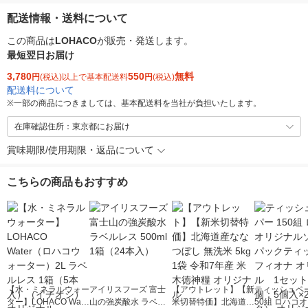
配送情報・送料について
この商品は
LOHACO
が販売・発送します。
最短翌日お届け
3,780
550
無料
円
(税込)以上で基本配送料
円
(税込)
配送料について
※
一部の商品につきましては、基本配送料を当社が負担いたします。
在庫確認住所：東京都にお届け
賞味期限/使用期限・返品について
こちらの商品もおすすめ
【水・ミネラルウォー
アイリスフーズ 富士
【アウトレット】【新
ティッシュペー
ター】LOHACO Wate
山の強炭酸水 ラベル
米切替特価】北海道産
50組 ロハコ