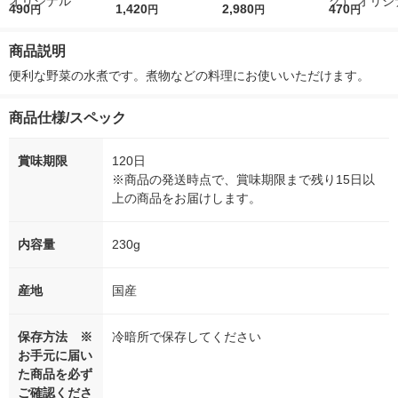
r（ロハコウォータ
490
レス 500ml 1箱（24
1,420
ななつぼし 無洗米 5k
2,980
ルソフトパッ
470
円
円
円
円
ー）2L ラベルレス 1
本入）
g 1袋 令和7年産 米 木
シュ フィオナ
箱（5本入）（イチオ
徳神糧 オリジナル
ナル 1セット
商品説明
シ） オリジナル
個：5個入×2
オリジナル
便利な野菜の水煮です。煮物などの料理にお使いいただけます。
商品仕様/スペック
賞味期限
120日
※商品の発送時点で、賞味期限まで残り15日以
上の商品をお届けします。
内容量
230g
産地
国産
保存方法 ※
冷暗所で保存してください
お手元に届い
た商品を必ず
ご確認くださ