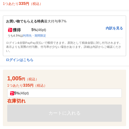
335
1つあたり
円
（税込）
お買い物でもらえる特典
最大付与率7%
内訳を見る
5
獲得
%
(46pt)
うち4.5%は
利用先・期間限定
ログイン&全額PayPay支払いで獲得できます。原則として税抜金額に対し付与されます。
表示よりも実際の付与数、付与率が少ない場合があります。詳細は内訳からご確認くださ
い。
ログインはこちら
1,005
円
（税込）
335
1つあたり
円
（税込）
5
%
(46pt)
在庫切れ
カートに入れる