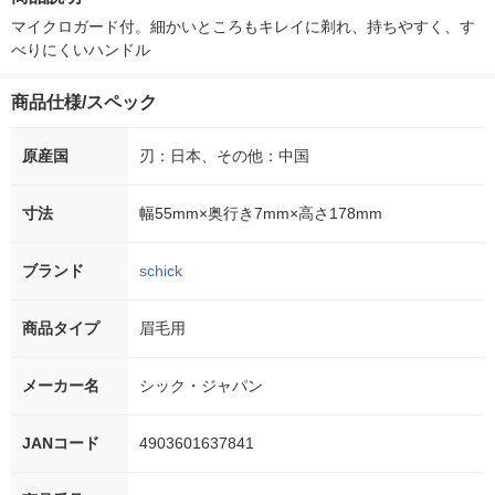
ク スキンガード・５
枚刃・トリマー付・VI
マイクロガード付。細かいところもキレイに剃れ、持ちやすく、す
O
べりにくいハンドル
商品仕様/スペック
原産国
刃：日本、その他：中国
寸法
幅55mm×奥行き7mm×高さ178mm
ブランド
schick
商品タイプ
眉毛用
メーカー名
シック・ジャパン
JANコード
4903601637841