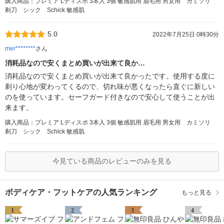
購入商品：プレミア Lディスポ 3本入 3個 敏感肌用 眉毛用 男女用 カミソリ
剃刀 シック Schick 敏感肌
5.0
2022年7月25日 0時30分
mer********
さん
消耗品なので安くまとめ買いが出来て良か…
消耗品なので安くまとめ買いが出来て良かったです。使用する度に
剃り心地が変わってくるので、切れ味が悪くなったら直ぐに新しい
のを使っています。セーフガード付きなので安心して使うことが出
来ます。
購入商品：プレミア Lディスポ 3本入 3個 敏感肌用 眉毛用 男女用 カミソリ
剃刀 シック Schick 敏感肌
今見ている商品のレビューのみを見る
ボディケア・フットケアの人気ランキング
もっと見る
1
2
3
4