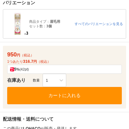
バリエーション
商品タイプ：
眉毛用
すべてのバリエーションを見る
セット数：
3個
950
円
（税込）
316.7
1つあたり
円
（税込）
5
%
(42pt)
在庫あり
1
数量
カートに入れる
配送情報・送料について
この商品は
LOHACO
が販売・発送します。