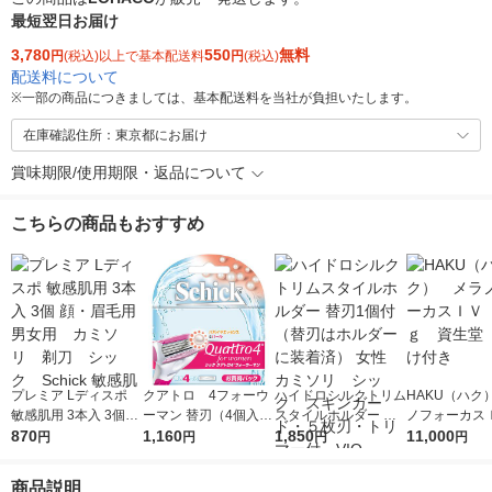
最短翌日お届け
3,780
550
無料
円
(税込)以上で基本配送料
円
(税込)
配送料について
※
一部の商品につきましては、基本配送料を当社が負担いたします。
在庫確認住所：東京都にお届け
賞味期限/使用期限・返品について
こちらの商品もおすすめ
プレミア Lディスポ
クアトロ 4フォーウ
ハイドロシルクトリム
HAKU（ハク
敏感肌用 3本入 3個
ーマン 替刃（4個入）
スタイルホルダー 替
ノフォーカス
顔・眉毛用 男女用
870
女性用 カミソリ 剃
1,160
刃1個付（替刃はホル
1,850
5ｇ 資生堂
11,000
円
円
円
円
カミソリ 剃刀 シッ
刀 シック Schick
ダーに装着済） 女
付き
ク Schick 敏感肌
ロングセラー
性 カミソリ シッ
商品説明