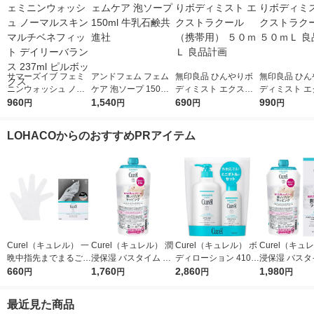
サマーズイブ フェミ
アンドフェム フェム
無印良品 ひんやりボ
無印良品 ひん
ニンウォッシュ ノー
ケア 泡ソープ 150ml
ディミスト エクスト
ディミスト エ
マルスキン マルチベ
960
牛乳石鹸共進社
1,540
ラクール（携帯用）
690
ラクール １５
990
円
円
円
円
ネフィット デイリー
５０ｍＬ 良品計画
良品計画
バランス 237ml ピル
LOHACOからのおすすめPRアイテム
ボックス
Curel（キュレル） 一
Curel（キュレル） 潤
Curel（キュレル） ボ
Curel（キュ
晩中指先までまるごと
浸保湿 バスタイム モ
ディローション 410m
浸保湿 バスタ
守る お手入れ底上げ
660
イストバリアクリーム
1,760
L+110mLセット 花王
2,860
イストバリア
1,980
円
円
円
円
ハンドケアマスク Ｍ
つけかえ用 310g 花王
310g 花王 敏
花王
敏感肌 乾燥ケア
燥ケア
最近見た商品