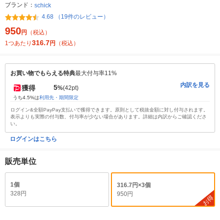
ブランド：
schick
4.68 （19件のレビュー）
950
円
（税込）
316.7
1つあたり
円
（税込）
お買い物でもらえる特典
最大付与率11%
内訳を見る
5
獲得
%
(42pt)
うち4.5%は
利用先・期間限定
ログイン&全額PayPay支払いで獲得できます。原則として税抜金額に対し付与されます。
表示よりも実際の付与数、付与率が少ない場合があります。詳細は内訳からご確認くださ
い。
ログインはこちら
販売単位
1個
316.7円×3個
328円
950円
お得