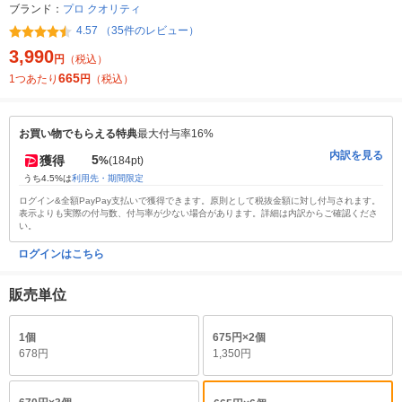
ブランド：
プロ クオリティ
4.57 （35件のレビュー）
3,990
円
（税込）
665
1つあたり
円
（税込）
お買い物でもらえる特典
最大付与率16%
内訳を見る
5
獲得
%
(184pt)
うち4.5%は
利用先・期間限定
ログイン&全額PayPay支払いで獲得できます。原則として税抜金額に対し付与されます。
表示よりも実際の付与数、付与率が少ない場合があります。詳細は内訳からご確認くださ
い。
ログインはこちら
販売単位
1個
675円×2個
678円
1,350円