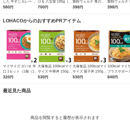
した 牛すじカレー 18
ける 八宝菜 195g（1
製粉ウェルナ 青の洞
製粉ウェルナ 
0g（1人前） 1セット
580
人前） 1セット（1袋×
700
窟 ボロネーゼ140g
398
窟 海老と帆
398
円
円
円
円
（1袋×2） 良品計画
2） 良品計画（イチオ
1セット(2個入)
トクリーム140
（イチオシ）
シ）
ット(2個入)
LOHACOからのおすすめPRアイテム
マイサイズ ガパオ 辛
大塚食品 100kcalマイ
大塚食品 100kcalマイ
100kcal マ
口 1セット（1個（10
サイズ 中華丼 150g 3
サイズ 親子丼 150g 3
プラスサポート
0g）×2） 100kcal
320
個 カロリーコントロ
530
個 カロリーコントロ
530
g 親子丼 1人
840
円
円
円
円
レンジ対応レトルト
ール レンジ調理 簡単
ール レンジ調理 簡単
ト（3個） 大
大塚食品
便利
便利
レンジ対応
最近見た商品
商品を閲覧すると履歴が表示されます