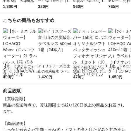
中辛 5個 大塚食品
ー 中辛 1セット（1個
の旨み 中辛 200g 1セ
カレー こだわ
レンジ対応
1,300
（100g）×2） 100k
320
ット（1個×3）大塚食
960
の和風カレ
765
円
円
円
円
cal レンジ対応レト
品 レトルトカレー レ
1セット（1個（
ルト 大塚食品
ンジ対応
g）×3） レ
こちらの商品もおすすめ
1セット（1個
【水・ミネラルウォー
アイリスフーズ 富士
ティッシュペーパー 1
【水・ミネラ
ター】LOHACO Wate
山の強炭酸水 ラベル
50組 ロハコオリジナ
ター】LOHACO
r（ロハコウォータ
490
レス 500ml 1箱（24
1,420
ルソフトパックティッ
470
r 410ml 1箱
1,450
円
円
円
円
ー）2L ラベルレス 1
本入）
シュ フィオナ オリジ
入）ラベルレ
箱（5本入）（イチオ
ナル 1セット（10
オシ） オリジ
商品説明
シ） オリジナル
個：5個入×2パック）
オリジナル
【賞味期限】

商品の発送時点で、賞味期限まで残り120日以上の商品をお届けし
ます。

【商品説明】

しっかり煮込んだ牛肉・玉ねぎ・トマトの煮とけた旨みと甘みをい