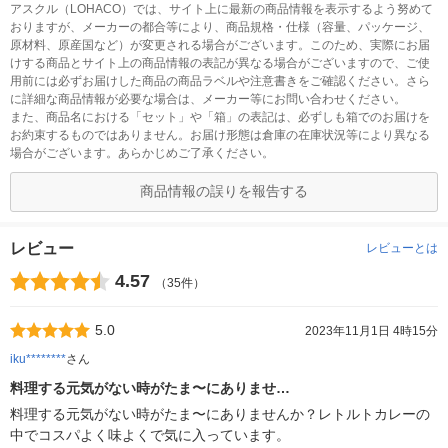
アスクル（LOHACO）では、サイト上に最新の商品情報を表示するよう努めて
おりますが、メーカーの都合等により、商品規格・仕様（容量、パッケージ、
原材料、原産国など）が変更される場合がございます。このため、実際にお届
けする商品とサイト上の商品情報の表記が異なる場合がございますので、ご使
用前には必ずお届けした商品の商品ラベルや注意書きをご確認ください。さら
に詳細な商品情報が必要な場合は、メーカー等にお問い合わせください。
また、商品名における「セット」や「箱」の表記は、必ずしも箱でのお届けを
お約束するものではありません。お届け形態は倉庫の在庫状況等により異なる
場合がございます。あらかじめご了承ください。
商品情報の誤りを報告する
レビュー
レビューとは
4.57
（35件）
5.0
2023年11月1日 4時15分
iku********
さん
料理する元気がない時がたま〜にありませ…
料理する元気がない時がたま〜にありませんか？レトルトカレーの
中でコスパよく味よくで気に入っています。