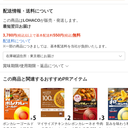
配送情報・送料について
この商品は
LOHACO
が販売・発送します。
最短翌日お届け
3,780
550
無料
円
(税込)以上で基本配送料
円
(税込)
配送料について
※
一部の商品につきましては、基本配送料を当社が負担いたします。
在庫確認住所：東京都にお届け
賞味期限/使用期限・返品について
この商品と関連するおすすめPRアイテム
ボンカレーゴールド
マイサイズチキンカレ
ボンカレーネオ 牛肉
旨みを味わう