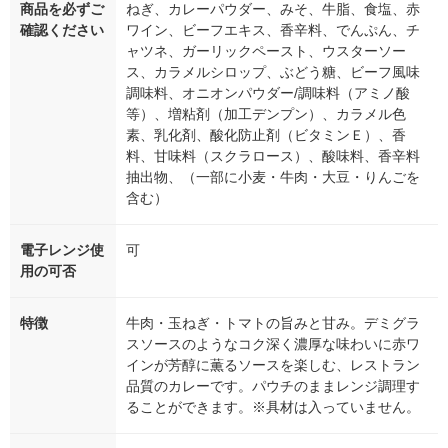
商品を必ずご
ねぎ、カレーパウダー、みそ、牛脂、食塩、赤
確認ください
ワイン、ビーフエキス、香辛料、でんぷん、チ
ャツネ、ガーリックペースト、ウスターソー
ス、カラメルシロップ、ぶどう糖、ビーフ風味
調味料、オニオンパウダー/調味料（アミノ酸
等）、増粘剤（加工デンプン）、カラメル色
素、乳化剤、酸化防止剤（ビタミンＥ）、香
料、甘味料（スクラロース）、酸味料、香辛料
抽出物、（一部に小麦・牛肉・大豆・りんごを
含む）
電子レンジ使
可
用の可否
特徴
牛肉・玉ねぎ・トマトの旨みと甘み。デミグラ
スソースのようなコク深く濃厚な味わいに赤ワ
インが芳醇に薫るソースを楽しむ、レストラン
品質のカレーです。パウチのままレンジ調理す
ることができます。※具材は入っていません。