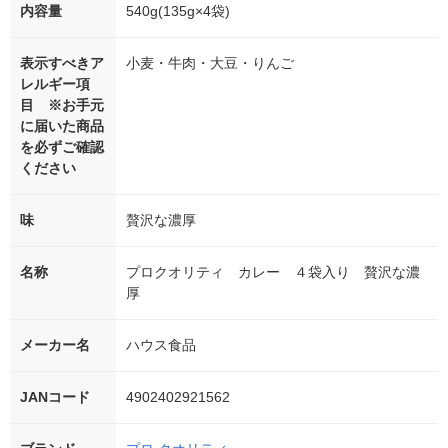
内容量
540g(135g×4袋)
表示すべきア
小麦・牛肉・大豆・りんご
レルギー項
目 ※お手元
に届いた商品
を必ずご確認
ください
味
贅沢な濃厚
名称
プロクオリティ カレー ４袋入り 贅沢な濃
厚
メーカー名
ハウス食品
JANコード
4902402921562