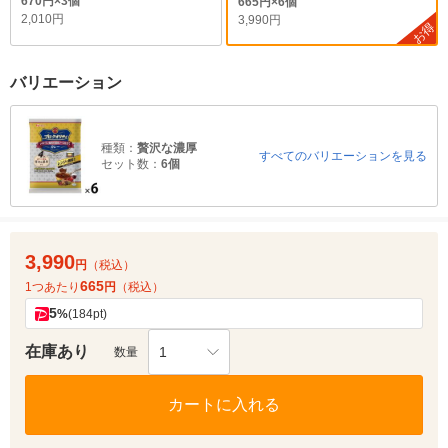
670円×3個
665円×6個
2,010円
3,990円
お得
バリエーション
種類：
贅沢な濃厚
すべてのバリエーションを見る
セット数：
6個
3,990
円
（税込）
665
1つあたり
円
（税込）
5
%
(184pt)
在庫あり
1
数量
カートに入れる