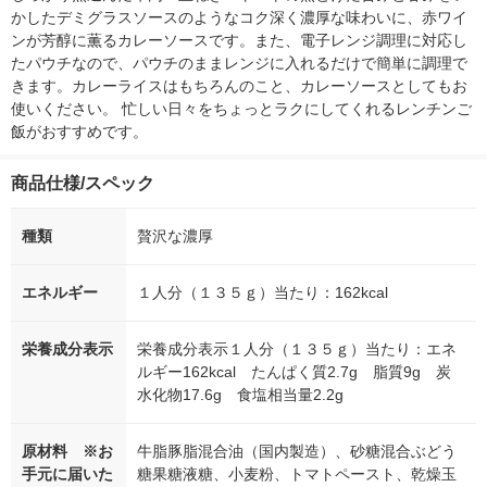
かしたデミグラスソースのようなコク深く濃厚な味わいに、赤ワイ
ンが芳醇に薫るカレーソースです。また、電子レンジ調理に対応し
たパウチなので、パウチのままレンジに入れるだけで簡単に調理で
きます。カレーライスはもちろんのこと、カレーソースとしてもお
使いください。 忙しい日々をちょっとラクにしてくれるレンチンご
飯がおすすめです。
商品仕様/スペック
種類
贅沢な濃厚
エネルギー
１人分（１３５ｇ）当たり：162kcal
栄養成分表示
栄養成分表示１人分（１３５ｇ）当たり：エネ
ルギー162kcal たんぱく質2.7g 脂質9g 炭
水化物17.6g 食塩相当量2.2g
原材料 ※お
牛脂豚脂混合油（国内製造）、砂糖混合ぶどう
手元に届いた
糖果糖液糖、小麦粉、トマトペースト、乾燥玉