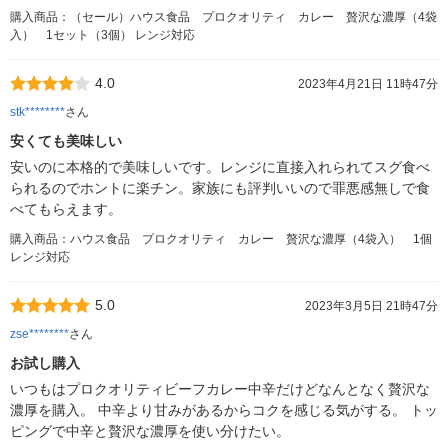
購入商品：（セール）ハウス食品 プロクオリティ カレー 贅沢な濃厚（4袋
入） 1セット（3個） レンジ対応
4.0
2023年4月21日 11時47分
stk********
さん
安くても美味しい
安いのに本格的で美味しいです。レンジに直接入れられてスグ食べ
られるのでホントに楽チン。家族にも評判いいので罪悪感無しで食
べてもらえます。
購入商品：ハウス食品 プロクオリティ カレー 贅沢な濃厚（4袋入） 1個
レンジ対応
5.0
2023年3月5日 21時47分
zse********
さん
お試し購入
いつもはプロクオリティビーフカレー中辛だけどなんとなく贅沢な
濃厚を購入。 中辛より甘みがあるからコクを感じる気がする。 トッ
ピングで中辛と贅沢な濃厚を使い分けたい。