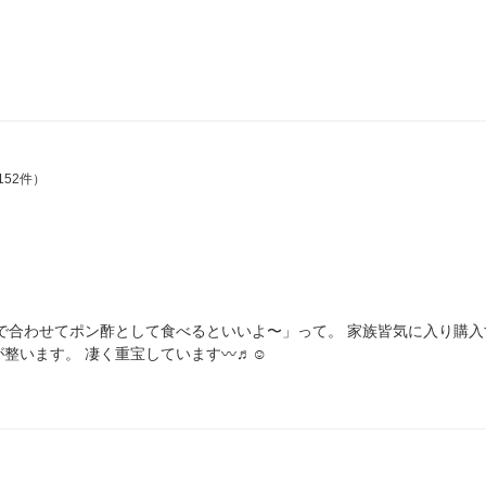
152件）
で合わせてポン酢として食べるといいよ〜」って。 家族皆気に入り購入
います。 凄く重宝しています〰️♬☺️