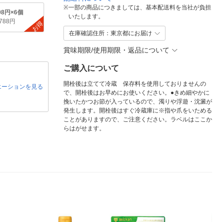
※
一部の商品につきましては、基本配送料を当社が負担
98円×6個
いたします。
,788円
お得
在庫確認住所：東京都にお届け
賞味期限/使用期限・返品について
ご購入について
開栓後は立てて冷蔵 保存料を使用しておりませんの
エーションを見る
で、開栓後はお早めにお使いください。●きめ細やかに
挽いたかつお節が入っているので、濁りや浮遊・沈澱が
発生します。開栓後はすぐ冷蔵庫に※指や爪をいためる
ことがありますので、ご注意ください。ラベルはここか
らはがせます。