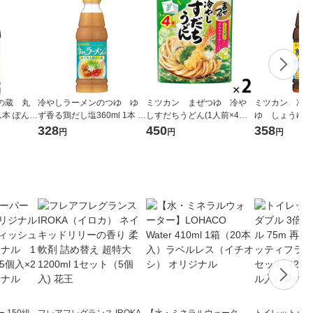
の蔵 丸
冷やしラーメンのつゆ ゆ
ミツカン まぜつゆ 冷や
ミツカン 冷や
1本 ぽん酢
ず香る鶏だし塩360ml 1本 ラ
しすだちうどん(1人前×4回
ゆ しょうゆ360
ーメンスープ 麺つゆ めんつ
分) 1セット（1個×2） めん
つゆ 麺つゆ
328
450
358
円
円
円
ゆ ミツカン
つゆ 麺つゆ
 150組
フレアフレグランス IROKA
【水・ミネラルウォータ
トイレットペー