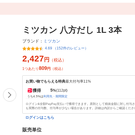
ミツカン 八方だし 1L 3本
ミツカン
ブランド：
4.69 （152件のレビュー）
2,427
円
（税込）
809
1つあたり
円
（税込）
お買い物でもらえる特典
最大付与率11%
5
獲得
%
(112pt)
うち4.5%は
利用先・期間限定
ログイン&全額PayPay支払いで獲得できます。原則として税抜金額に対し付与
も実際の付与数、付与率が少ない場合があります。詳細は内訳からご確認くださ
ログインはこちら
販売単位