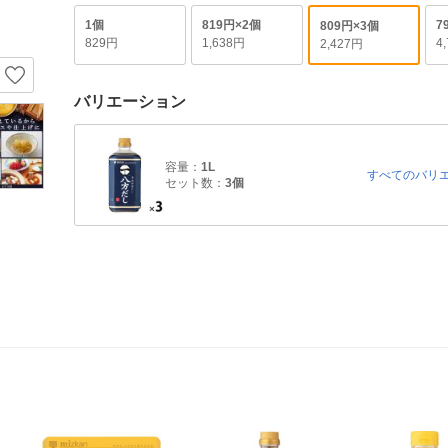
1個
819円×2個
7
809円×3個
829円
1,638円
4
2,427円
バリエーション
容量：
1L
すべてのバリ
セット数：
3個