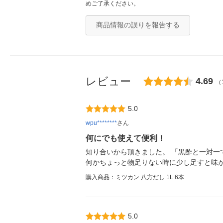
めご了承ください。
商品情報の誤りを報告する
レビュー
4.69
（
5.0
wpu********
さん
何にでも使えて便利！
知り合いから頂きました。 「黒酢と一対一
何かちょっと物足りない時に少し足すと味が整
購入商品：ミツカン 八方だし 1L 6本
5.0