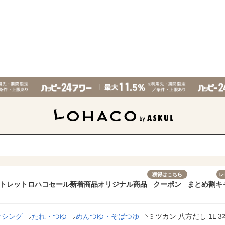
獲得はこちら
レ
トレット
ロハコセール
新着商品
オリジナル商品
クーポン
まとめ割
キ
ッシング
たれ・つゆ
めんつゆ・そばつゆ
ミツカン 八方だし 1L 3