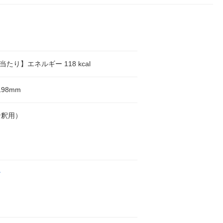
l当たり】エネルギー 118 kcal
198mm
希釈用）
ン