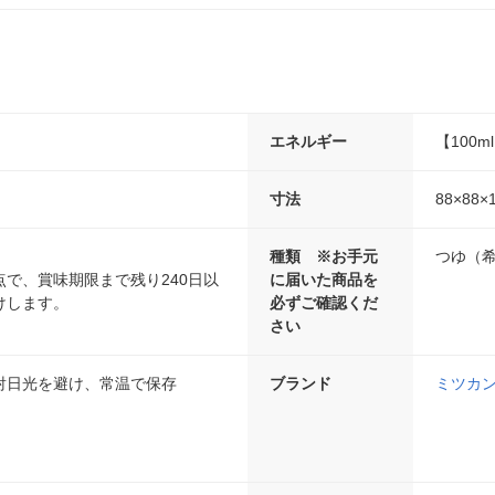
エネルギー
【100m
寸法
88×88×
種類 ※お手元
つゆ（
で、賞味期限まで残り240日以
に届いた商品を
けします。
必ずご確認くだ
さい
射日光を避け、常温で保存
ブランド
ミツカ