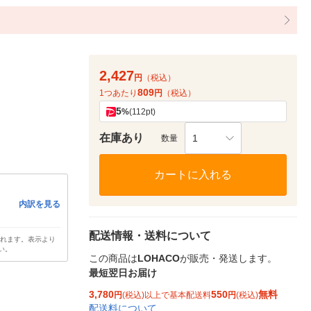
2,427
円
（税込）
809
1つあたり
円
（税込）
5
%
(112pt)
在庫あり
1
数量
カートに入れる
内訳を見る
配送情報・送料について
されます。表示より
い。
この商品は
LOHACO
が販売・発送します。
最短翌日お届け
3,780
550
無料
円
(税込)以上で基本配送料
円
(税込)
配送料について