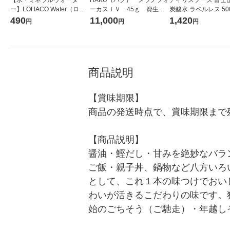
ー】LOHACO Water（ロハ
ーカスＩＶ 45ｇ 資生
炭酸水 ラベルレス 500
コウォーター）2L ラベルレ
堂 おまけ付き
箱（24本入）
490
11,000
1,420
円
円
円
ス 1箱（5本入）（イチオ
シ） オリジナル
商品説明
【賞味期限】

商品の発送時点で、賞味期限まで残
【商品説明】

醤油・鰹だし・甘みを絶妙なバラ
ご飯・親子丼、鍋物など八方いろ
として、これ１本の味つけでおい
わいが活きるこだわりの味です。
始のごちそう（ご馳走）・年越し