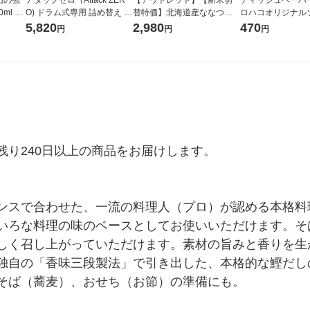
ml 1
O) ドラム式専用 詰め替え メ
替特価】北海道産ななつぼ
ロハコオリジナル
ガジャンボ 2300g 1セット
し 無洗米 5kg 1袋 令和7年産
ックティッシュ フ
5,820
2,980
470
円
円
円
（2個入) 洗濯洗剤 花王
米 木徳神糧 オリジナル
リジナル 1セット
5個入×2パック）
ル
り240日以上の商品をお届けします。

ンスで合わせた、一流の料理人（プロ）が認める本格料
いろな料理の味のベースとしてお使いいただけます。そ
しく召し上がっていただけます。素材の旨みと香りを生
独自の「香味三段製法」で引き出した、本格的な鰹だし
そば（蕎麦）、おせち（お節）の準備にも。