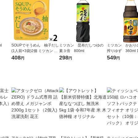
l
SOUPでそうめん 柚子だし
ミツカン 昆布だしつゆの
ミツカン かおり
(1人前×3袋)2個 ミツカン 個
素３倍 800ml
搾りゆず 360ml 
包装そうめんつゆ
ポン酢 ポンズ
408
298
549
円
円
円
山の強
アタックゼロ（Attack ZER
【アウトレット】【新米切
ティッシュペーパー