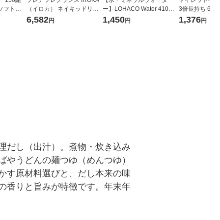
ソフトパ
（イロカ） ネイキッドリリ
ー】LOHACO Water 410ml
3倍長持ち 6ロール 75
ィオナ オ
ーの香り 柔軟剤 詰め替え 超
1箱（20本入）ラベルレス
紙配合 スコッ
6,582
1,450
1,376
円
円
円
（10個：
特大 1200ml 1セット（5個
（イチオシ） オリジナル
パック 1セット
 オリジナ
入) 花王
ロール入）花の
理だし（出汁）。煮物・炊き込み
ばやうどんの麺つゆ（めんつゆ）
かす原材料選びと、だし本来の味
の香りと旨みが特徴です。年末年