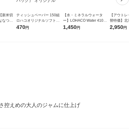
【新米切
ティッシュペーパー 150組
【水・ミネラルウォータ
【アウトレット
ななつぼ
ロハコオリジナルソフトパ
ー】LOHACO Water 410ml
替特価】北海道
袋 令和7年産
ックティッシュ フィオナ オ
1箱（20本入）ラベルレス
し 精白米 5kg
470
1,450
2,950
円
円
円
ジナル
リジナル 1セット（10個：
（イチオシ） オリジナル
米 木徳神糧 オ
5個入×2パック） オリジナ
ル
さ控えめの大人のジャムに仕上げ