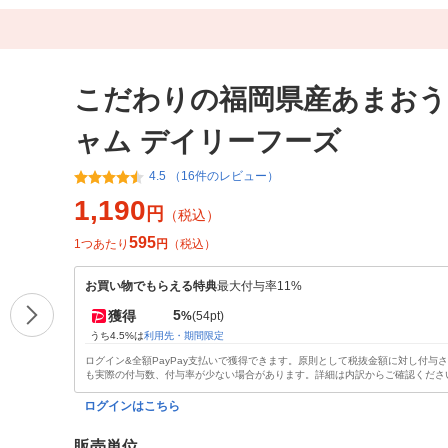
こだわりの福岡県産あまおう 
ャム デイリーフーズ
4.5 （16件のレビュー）
1,190
円
（税込）
595
1つあたり
円
（税込）
お買い物でもらえる特典
最大付与率11%
5
獲得
%
(54pt)
うち4.5%は
利用先・期間限定
ログイン&全額PayPay支払いで獲得できます。原則として税抜金額に対し付与
も実際の付与数、付与率が少ない場合があります。詳細は内訳からご確認くださ
ログインはこちら
販売単位