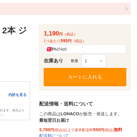
2本 ジ
1,190
円
（税込）
595
1つあたり
円
（税込）
5
%
(54pt)
在庫あり
1
数量
カートに入れる
内訳を見る
配送情報・送料について
されます。表示より
この商品は
LOHACO
が販売・発送します。
い。
最短翌日お届け
3,780
550
無料
円
(税込)以上で基本配送料
円
(税込)
配送料について