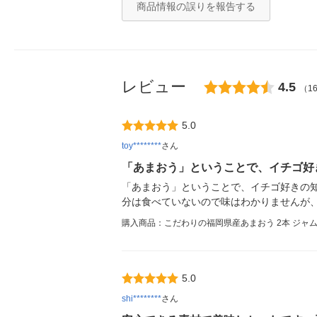
商品情報の誤りを報告する
レビュー
4.5
（1
5.0
toy********
さん
「あまおう」ということで、イチゴ好
「あまおう」ということで、イチゴ好きの
分は食べていないので味はわかりませんが
購入商品：こだわりの福岡県産あまおう 2本 ジャム
5.0
shi********
さん