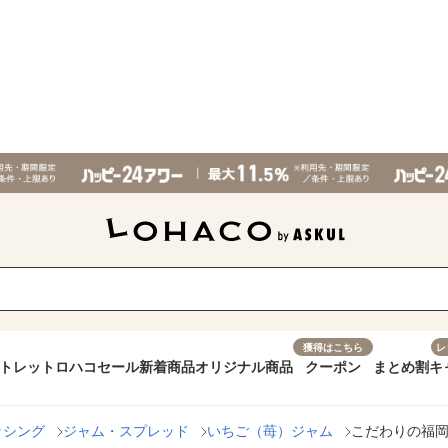
獲得はこちら
レ
トレット
ロハコセール
新着商品
オリジナル商品
クーポン
まとめ割
キ
ッシング
ジャム・スプレッド
いちご（苺）ジャム
こだわりの福岡