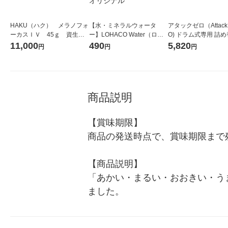
HAKU（ハク） メラノフォ
【水・ミネラルウォータ
アタックゼロ（Attack
ーカスＩＶ 45ｇ 資生
ー】LOHACO Water（ロハ
O) ドラム式専用 詰め
堂 おまけ付き
コウォーター）2L ラベルレ
ガジャンボ 2300g 1
11,000
490
5,820
円
円
円
ス 1箱（5本入）（イチオ
（2個入) 洗濯洗剤 花
シ） オリジナル
商品説明
【賞味期限】

商品の発送時点で、賞味期限まで残
【商品説明】

「あかい・まるい・おおきい・う
ました。