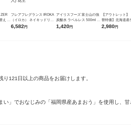
 ZER
フレアフレグランス IROKA
アイリスフーズ 富士山の強
【アウトレット】
替え メ
（イロカ） ネイキッドリリ
炭酸水 ラベルレス 500ml 1
替特価】北海道産
セット
ーの香り 柔軟剤 詰め替え 超
箱（24本入）
し 無洗米 5kg 1
6,582
1,420
2,980
円
円
円
王
特大 1200ml 1セット（5個
米 木徳神糧 オリ
入) 花王
り121日以上の商品をお届けします。

まい」でおなじみの「福岡県産あまおう」を使用し、甘