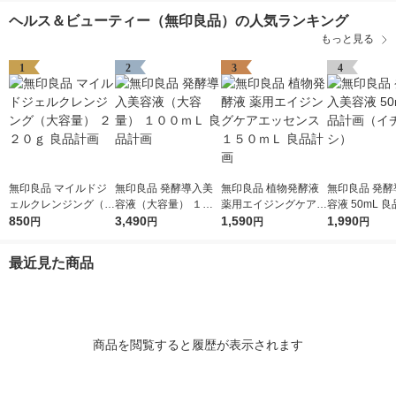
ヘルス＆ビューティー（無印良品）の人気ランキング
もっと見る
1
2
3
4
無印良品 マイルドジ
無印良品 発酵導入美
無印良品 植物発酵液
無印良品 発酵
ェルクレンジング（大
容液（大容量） １０
薬用エイジングケアエ
容液 50mL 
容量） ２２０ｇ 良品
850
０ｍＬ 良品計画
3,490
ッセンス １５０ｍＬ
1,590
（イチオシ）
1,990
円
円
円
円
計画
良品計画
最近見た商品
商品を閲覧すると履歴が表示されます