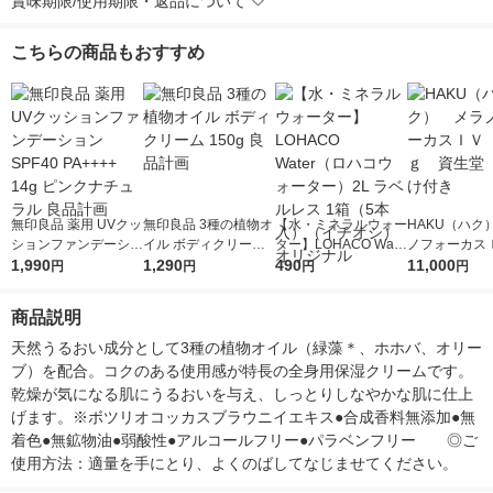
賞味期限/使用期限・返品について
こちらの商品もおすすめ
無印良品 薬用 UVクッ
無印良品 3種の植物オ
【水・ミネラルウォー
HAKU（ハク
ションファンデーショ
イル ボディクリーム
ター】LOHACO Wate
ノフォーカス
ン SPF40 PA++++ 14
1,990
150g 良品計画
1,290
r（ロハコウォータ
490
5ｇ 資生堂
11,000
円
円
円
円
g ピンクナチュラル
ー）2L ラベルレス 1
付き
良品計画
箱（5本入）（イチオ
商品説明
シ） オリジナル
天然うるおい成分として3種の植物オイル（緑藻＊、ホホバ、オリー
ブ）を配合。コクのある使用感が特長の全身用保湿クリームです。
乾燥が気になる肌にうるおいを与え、しっとりしなやかな肌に仕上
げます。※ボツリオコッカスブラウニイエキス●合成香料無添加●無
着色●無鉱物油●弱酸性●アルコールフリー●パラベンフリー　　◎ご
使用方法：適量を手にとり、よくのばしてなじませてください。