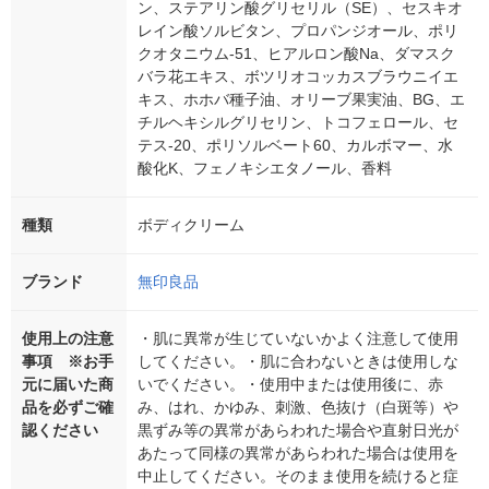
ン、ステアリン酸グリセリル（SE）、セスキオ
レイン酸ソルビタン、プロパンジオール、ポリ
クオタニウム-51、ヒアルロン酸Na、ダマスク
バラ花エキス、ボツリオコッカスブラウニイエ
キス、ホホバ種子油、オリーブ果実油、BG、エ
チルヘキシルグリセリン、トコフェロール、セ
テス-20、ポリソルベート60、カルボマー、水
酸化K、フェノキシエタノール、香料
種類
ボディクリーム
ブランド
無印良品
使用上の注意
・肌に異常が生じていないかよく注意して使用
事項 ※お手
してください。・肌に合わないときは使用しな
元に届いた商
いでください。・使用中または使用後に、赤
品を必ずご確
み、はれ、かゆみ、刺激、色抜け（白斑等）や
認ください
黒ずみ等の異常があらわれた場合や直射日光が
あたって同様の異常があらわれた場合は使用を
中止してください。そのまま使用を続けると症