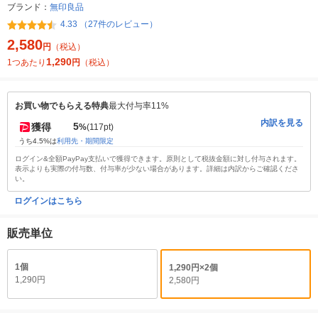
ブランド：
無印良品
4.33 （27件のレビュー）
2,580
円
（税込）
1,290
1つあたり
円
（税込）
お買い物でもらえる特典
最大付与率11%
内訳を見る
5
獲得
%
(117pt)
うち4.5%は
利用先・期間限定
ログイン&全額PayPay支払いで獲得できます。原則として税抜金額に対し付与されます。
表示よりも実際の付与数、付与率が少ない場合があります。詳細は内訳からご確認くださ
い。
ログインはこちら
販売単位
1個
1,290円×2個
1,290円
2,580円