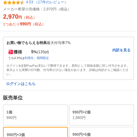
4.53 （17件のレビュー）
メーカー希望小売価格：
2,970円（税込）
2,970
円
（税込）
990
1つあたり
円
（税込）
お買い物でもらえる特典
最大付与率7%
内訳を見る
5
獲得
%
(135pt)
うち4.5%は
利用先・期間限定
ログイン&全額PayPay支払いで獲得できます。原則として税抜金額に対し付与されます。
表示よりも実際の付与数、付与率が少ない場合があります。詳細は内訳からご確認くださ
い。
ログインはこちら
販売単位
1個
990円×2個
990円
1,980円
990円×5個
990円×3個