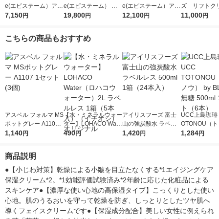
e(エピステーム）アイ
e(エピステーム） ス
e(エピステーム）アイ
ズ リフトクリ
パーフェクトショット
7,150
テムサイエンスアイ 1
19,800
パーフェクトショット
12,100
0g ロート製薬
11,000
円
円
円
円
b 9g アイクリーム
8g アイクリーム
b 18g アイクリーム
こちらの商品もおすすめ
アスベル フォルマ MS
【水・ミネラルウォー
アイリスフーズ 富士
UCC上島珈琲 
ポットグレー A1107 1
ター】LOHACO Wate
山の強炭酸水 ラベル
OTONOU（
セット(3個)
1,140
r（ロハコウォータ
490
レス 500ml 1箱（24
1,420
ウ） by BLAC
1,284
円
円
円
円
ー）2L ラベルレス 1
本入）
00ml 1セッ
箱（5本入）（イチオ
商品説明
シ） オリジナル
●【小じわ対策】乾燥による小皺を目立たなくする*1エイジングケア
保湿クリーム*2。*1効能評価試験済み*2年齢に応じた化粧品による
スキンケア●【濃厚な使い心地の高保湿タイプ】こっくりとした使い
心地。肌のうるおいを守って乾燥を防ぎ、しっとりとしたツヤ肌へ
導くフェイスクリームです●【保湿成分配合】美しい女性に例えられ