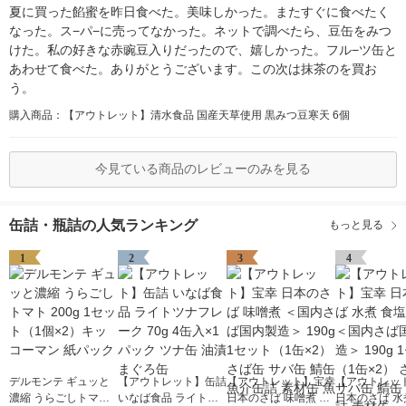
夏に買った餡蜜を昨日食べた。美味しかった。またすぐに食べたく
なった。ス−パ−に売ってなかった。ネットで調べたら、豆缶をみつ
けた。私の好きな赤豌豆入りだったので、嬉しかった。フル−ツ缶と
あわせて食べた。ありがとうございます。この次は抹茶のを買お
う。
購入商品：【アウトレット】清水食品 国産天草使用 黒みつ豆寒天 6個
今見ている商品のレビューのみを見る
缶詰・瓶詰の人気ランキング
もっと見る
1
2
3
4
デルモンテ ギュッと
【アウトレット】缶詰
【アウトレット】宝幸
【アウトレッ
濃縮 うらごしトマト
いなば食品 ライトツ
日本のさば 味噌煮 ＜
日本のさば 水