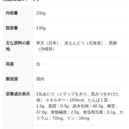
内容量
230g
固形量
130g
主な原料の産
寒天（日本）、赤えんどう（北海道）、黒糖
地
（沖縄県）
容器
缶
製造国
国内
栄養成分表示
1缶あたり（シラップをきり、黒みつをかけた
値） エネルギー：165kcal、たんぱく質：
1.5g、脂質：0.3g、炭水化物：40.3g、糖質：
37.8g、食物繊維：2.5g、食塩相当量：0.1g、カ
リウム：72mg、リン：16mg