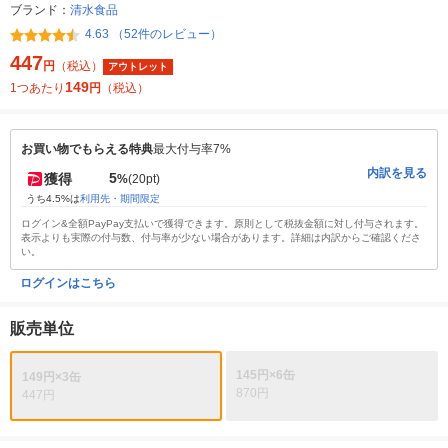
ブランド：
清水食品
4.63 （52件のレビュー）
447
円
（税込）
アウトレット
149
1つあたり
円
（税込）
お買い物でもらえる特典
最大付与率7%
内訳を見る
5
獲得
%
(20pt)
うち4.5%は
利用先・期間限定
ログイン&全額PayPay支払いで獲得できます。原則として税抜金額に対し付与されます。
表示よりも実際の付与数、付与率が少ない場合があります。詳細は内訳からご確認くださ
い。
ログインはこちら
販売単位
145円×6缶
149円×3缶
870円
447円