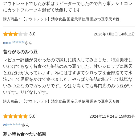
アウトレットでしたが私はリピーターでしたので言う事ナシ！コレ
にカットフルーツを混ぜて晩飯してます
購入商品：【アウトレット】清水食品 国産天草使用 黒みつ豆寒天 6個
3.0
2026年7月2日 14時12分
mmm********
さん
昔ながらのみつ豆
レビュー評価が良かったので試しに購入してみました。特別美味し
いわけでもなく昔食べた缶詰のみつ豆でした。甘いシロップに寒天
と豆だけが入っています。私には甘すぎてシロップを全部捨てて水
洗いして黒蜜をかけて食べました。やっぱり缶詰の味がして味気な
いみつ豆なのでガッカリです。やはり高くても専門店のみつ豆がい
いです。リピなしです。
購入商品：【アウトレット】清水食品 国産天草使用 黒みつ豆寒天 6個
5.0
2024年11月24日 15時33分
wkc********
さん
寒い時も食べたい餡蜜