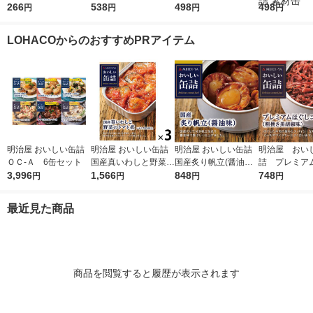
200g 1セット（1個×
266
ナフレーク 70g 4缶入
538
国内さば国内製造＞ 1
498
不使用 ＜国内
498
円
円
円
円
2）キッコーマン 紙パ
×1パック ツナ缶 油漬
90g 1セット（1缶×
内製造＞ 190
ック
まぐろ缶
2） さば缶 サバ缶 鯖
ト（1缶×2）
LOHACOからのおすすめPRアイテム
缶 魚介缶詰 素材缶 魚
サバ缶 鯖缶 
素材缶
明治屋 おいしい缶詰
明治屋 おいしい缶詰
明治屋 おいしい缶詰
明治屋 おい
ＯＣ‐Ａ 6缶セット
国産真いわしと野菜の
国産炙り帆立(醤油味)
詰 プレミア
3,996
トマト煮 1セット（3
1,566
425529 1缶
848
コンビーフ 
748
円
円
円
円
缶）
最近見た商品
商品を閲覧すると履歴が表示されます