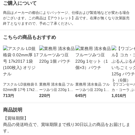
ご購入について
商品はメーカーの都合によりパッケージ、仕様および製造地などが変わる場合
がございます。この商品は【アウトレット】品です。在庫が無くなり次第販売
終了となりますので、予めご了承ください。
こちらの商品もおすすめ
アスクル LD規格袋 0.
業務用 清水食品 フル
業務用 清水食品 フル
【ワゴンセー
02mm厚 17号 17k201
ーツみつ豆 220g 1個
ーツみつ豆 220g 1セ
カ・コーラ ぷ
7 1袋(100枚入) オリ
713
パウチ
220
ット（1個×3）パウチ
645
るんQoo い
1,016
円
円
円
円
ジナル
クス 125g パ
ット（6個）
商品説明
【賞味期限】

商品の発送時点で、賞味期限まで残り30日以上の商品をお届けしま
す。
