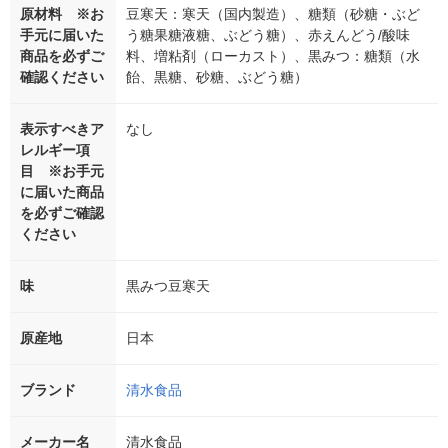
原材料 ※お
豆寒天：寒天（国内製造）、糖類（砂糖・ぶど
手元に届いた
う糖果糖液糖、ぶどう糖）、赤えんどう/酸味
商品を必ずご
料、増粘剤（ローカスト）、黒みつ：糖類（水
確認ください
飴、黒糖、砂糖、ぶどう糖）
表示すべきア
なし
レルギー項
目 ※お手元
に届いた商品
を必ずご確認
ください
味
黒みつ豆寒天
原産地
日本
ブランド
清水食品
メーカー名
清水食品