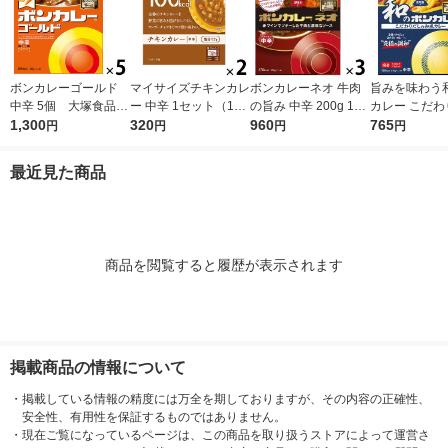
ボンカレーゴールド
マイサイズチキンカレ
ボンカレーネオ 牛肉
旨みを味わう
中辛 5個 大塚食品
ー 中辛 1セット（1個
の旨み 中辛 200g 1セ
カレー こだわ
レンジ対応
1,300
（100g）×2） 100k
320
ット（1個×3）大塚食
960
の和風カレ
765
円
円
円
円
cal レンジ対応レト
品 レトルトカレー レ
1セット（1個（
ルト 大塚食品
ンジ対応
g）×3） レ
最近見た商品
1セット（1個
商品を閲覧すると履歴が表示されます
掲載商品の情報について
・
掲載している情報の精度には万全を期しておりますが、その内容の正確性、
安全性、有用性を保証するものではありません。
・
現在ご覧になっているページは、この商品を取り扱うストアによって運営さ