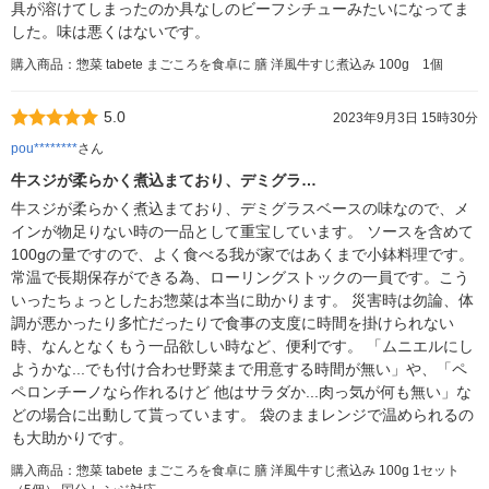
具が溶けてしまったのか具なしのビーフシチューみたいになってま
した。味は悪くはないです。
購入商品：惣菜 tabete まごころを食卓に 膳 洋風牛すじ煮込み 100g 1個
5.0
2023年9月3日 15時30分
pou********
さん
牛スジが柔らかく煮込まており、デミグラ…
牛スジが柔らかく煮込まており、デミグラスベースの味なので、メ
インが物足りない時の一品として重宝しています。 ソースを含めて
100gの量ですので、よく食べる我が家ではあくまで小鉢料理です。
常温で長期保存ができる為、ローリングストックの一員です。こう
いったちょっとしたお惣菜は本当に助かります。 災害時は勿論、体
調が悪かったり多忙だったりで食事の支度に時間を掛けられない
時、なんとなくもう一品欲しい時など、便利です。 「ムニエルにし
ようかな...でも付け合わせ野菜まで用意する時間が無い」や、「ペ
ペロンチーノなら作れるけど 他はサラダか...肉っ気が何も無い」な
どの場合に出動して貰っています。 袋のままレンジで温められるの
も大助かりです。
購入商品：惣菜 tabete まごころを食卓に 膳 洋風牛すじ煮込み 100g 1セット