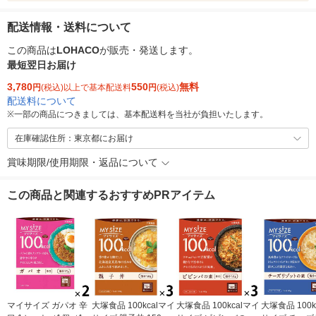
配送情報・送料について
この商品は
LOHACO
が販売・発送します。
最短翌日お届け
3,780
550
無料
円
(税込)以上で基本配送料
円
(税込)
配送料について
※
一部の商品につきましては、基本配送料を当社が負担いたします。
在庫確認住所：東京都にお届け
賞味期限/使用期限・返品について
この商品と関連するおすすめPRアイテム
マイサイズ ガパオ 辛
大塚食品 100kcalマイ
大塚食品 100kcalマイ
大塚食品 100k