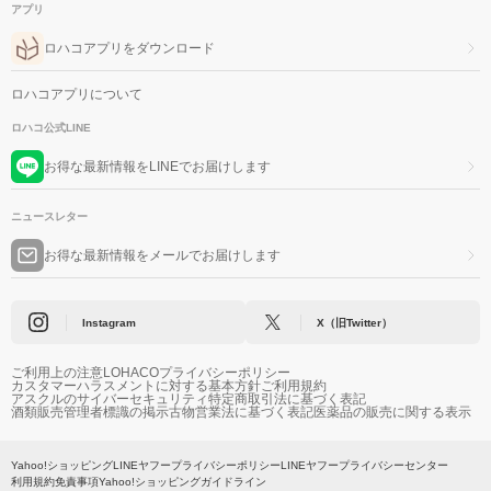
アプリ
ロハコアプリをダウンロード
ロハコアプリについて
ロハコ公式LINE
お得な最新情報をLINEでお届けします
ニュースレター
お得な最新情報をメールでお届けします
Instagram
X（旧Twitter）
ご利用上の注意
LOHACOプライバシーポリシー
カスタマーハラスメントに対する基本方針
ご利用規約
アスクルのサイバーセキュリティ
特定商取引法に基づく表記
酒類販売管理者標識の掲示
古物営業法に基づく表記
医薬品の販売に関する表示
Yahoo!ショッピング
LINEヤフープライバシーポリシー
LINEヤフープライバシーセンター
利用規約
免責事項
Yahoo!ショッピングガイドライン