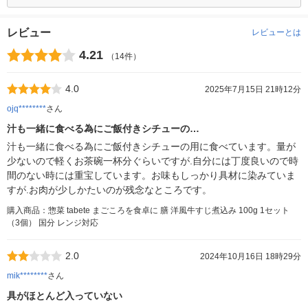
レビュー
レビューとは
4.21
（14件）
4.0
2025年7月15日 21時12分
ojq********
さん
汁も一緒に食べる為にご飯付きシチューの…
汁も一緒に食べる為にご飯付きシチューの用に食べています。量が
少ないので軽くお茶碗一杯分ぐらいですが.自分には丁度良いので時
間のない時には重宝しています。お味もしっかり具材に染みていま
すが.お肉が少しかたいのが残念なところです。
購入商品：惣菜 tabete まごころを食卓に 膳 洋風牛すじ煮込み 100g 1セット
（3個） 国分 レンジ対応
2.0
2024年10月16日 18時29分
mik********
さん
具がほとんど入っていない