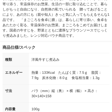
寄り添う、常温保存のお惣菜。生活の一部に取り込むことで、暮ら
しがもっと自由になり、自然体の私でいられる　贈ってあげること
により、あの方にも（親や知人）きっと気に入ってもらえるそんな1
品です。　「まごころを食卓に膳」は、暮らしに寄り添い、食卓を
あたたかく彩る、常温保存のお惣菜。まごころをこめてお届けしま
す。国産の牛すじを、野菜とともに濃厚なブラウンソースでじっく
り煮込みました。レンジ対応パウチ商品です。
商品仕様/スペック
種類
洋風牛すじ煮込み
エネルギー
熱量：133Kcal たんぱく質：7.5ｇ 脂質：
7.9g 炭水化物：8.0ｇ 食塩相当量：1.3g
寸法
バラ（mm）縦（奥） × 横（幅） × 高さ：
30×140×158
内容量
100g