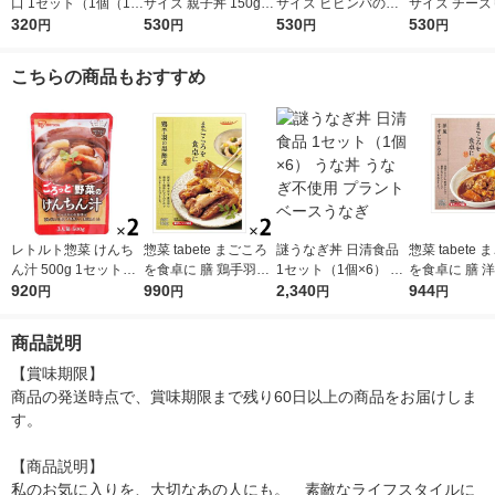
口 1セット（1個（10
サイズ 親子丼 150g 3
サイズ ビビンバの素
サイズ チーズ
0g）×2） 100kcal
320
個 カロリーコントロ
530
90g 3個 カロリーコン
530
トの素86g3個 カロ
530
円
円
円
円
レンジ対応レトルト
ール レンジ調理 簡単
トロール レンジ調理
ーコントロール
大塚食品
便利
簡単 便利
ジ調理 簡単 便
こちらの商品もおすすめ
2g以下設計
レトルト惣菜 けんち
惣菜 tabete まごころ
謎うなぎ丼 日清食品
惣菜 tabete
ん汁 500g 1セット（2
を食卓に 膳 鶏手羽の
1セット（1個×6） う
を食卓に 膳 
個） アイリスフーズ
920
黒酢煮 165g 1セット
990
な丼 うなぎ不使用 プ
2,340
じ煮込み 100
944
円
円
円
円
レトルトパウチ
（2個） 国分 レンジ
ラントベースうなぎ
ト（2個） 国
対応
ジ対応
商品説明
【賞味期限】

商品の発送時点で、賞味期限まで残り60日以上の商品をお届けしま
す。

【商品説明】

私のお気に入りを、大切なあの人にも。　素敵なライフスタイルに