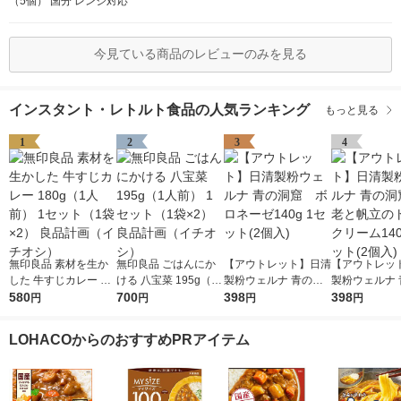
（5個） 国分 レンジ対応
今見ている商品のレビューのみを見る
インスタント・レトルト食品の人気ランキング
もっと見る
1
2
3
4
無印良品 素材を生か
無印良品 ごはんにか
【アウトレット】日清
【アウトレッ
した 牛すじカレー 18
ける 八宝菜 195g（1
製粉ウェルナ 青の洞
製粉ウェルナ 
0g（1人前） 1セット
580
人前） 1セット（1袋×
700
窟 ボロネーゼ140g
398
窟 海老と帆
398
円
円
円
円
（1袋×2） 良品計画
2） 良品計画（イチオ
1セット(2個入)
トクリーム140
（イチオシ）
シ）
ット(2個入)
LOHACOからのおすすめPRアイテム