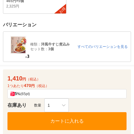
465円×5個
2,325円
お得
バリエーション
種類：
洋風牛すじ煮込み
すべてのバリエーションを見る
セット数：
3個
1,410
円
（税込）
470
1つあたり
円
（税込）
5
%
(65pt)
在庫あり
1
数量
カートに入れる