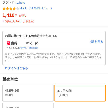
ブランド：
tabete
4.21 （14件のレビュー）
1,410
円
（税込）
470
1つあたり
円
（税込）
お買い物でもらえる特典
最大付与率16%
内訳を見る
5
獲得
%
(65pt)
うち4.5%は
利用先・期間限定
ログイン&全額PayPay支払いで獲得できます。原則として税抜金額に対し付与されます。
表示よりも実際の付与数、付与率が少ない場合があります。詳細は内訳からご確認くださ
い。
ログインはこちら
販売単位
472円×2個
470円×3個
944円
1,410円