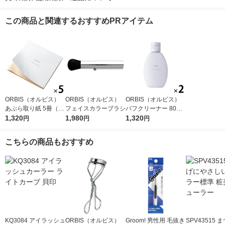
この商品と関連するおすすめPRアイテム
ORBIS（オルビス）
ORBIS（オルビス）
ORBIS（オルビス）
あぶら取り紙 5冊（30
フェイスカラーブラシ
パフクリーナー 80mL
枚×5冊）
1,320
1,980
×2個
1,320
円
円
円
こちらの商品もおすすめ
KQ3084 アイラッシュ
ORBIS（オルビス）
Groom! 男性用 毛抜き
SPV43515 