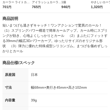
カーラー ライトカー
アイラッシュカーラー
1個
やさしいカー
ブ 貝印
701
（ビューラー）
765
946
粧美堂 ビュー
1,320
円
円
円
円
商品説明
短いまつげも逃さずキャッチ！ワンアクションで驚異のカール！　
（1）スプリングパワー構造で簡単カールアップ。カール時にスプリ
ングが効き、心地よくしっかりとカール　（2）まぶたにフィットす
る39mmの幅広3Dパワーカーブ。ゆったりサイズのオリジナル形
状　（3）弾力に優れた特殊成型シリコンゴム。まつげを傷めずしっ
かりとカール
商品仕様/スペック
原産国
日本
寸法
幅68mm×奥行き45mm×高さ102mm
内容量
39g