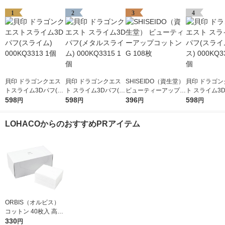
1
2
3
4
貝印 ドラゴンクエス
貝印 ドラゴンクエス
SHISEIDO（資生堂）
貝印 ドラゴン
トスライム3Dパフ(ス
ト スライム3Dパフ(メ
ビューティーアップコ
ト スライム3
ライム) 000KQ3313 1
598
タルスライム) 000KQ
598
ットン G 108枚
396
ライムベス) 00
598
円
円
円
円
個
3315 1個
14 1個
LOHACOからのおすすめPRアイテム
ORBIS（オルビス）
コットン 40枚入 高級
綿100％
330
円