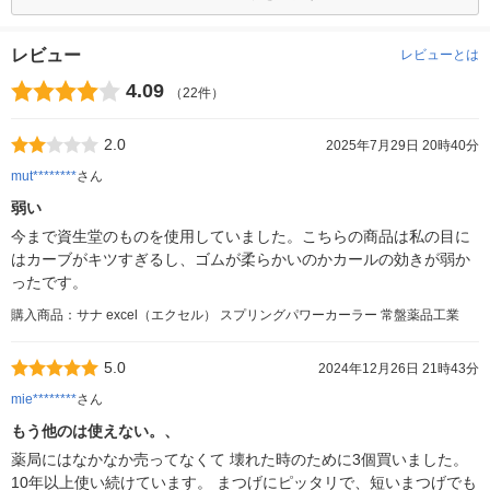
レビュー
レビューとは
4.09
（22件）
2.0
2025年7月29日 20時40分
mut********
さん
弱い
今まで資生堂のものを使用していました。こちらの商品は私の目に
はカーブがキツすぎるし、ゴムが柔らかいのかカールの効きが弱か
ったです。
購入商品：サナ excel（エクセル） スプリングパワーカーラー 常盤薬品工業
5.0
2024年12月26日 21時43分
mie********
さん
もう他のは使えない。、
薬局にはなかなか売ってなくて 壊れた時のために3個買いました。
10年以上使い続けています。 まつげにピッタリで、短いまつげでも