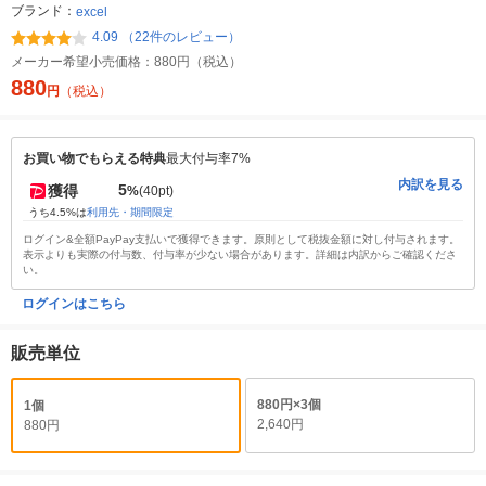
ブランド：
excel
4.09 （22件のレビュー）
メーカー希望小売価格：
880円（税込）
880
円
（税込）
お買い物でもらえる特典
最大付与率7%
内訳を見る
5
獲得
%
(40pt)
うち4.5%は
利用先・期間限定
ログイン&全額PayPay支払いで獲得できます。原則として税抜金額に対し付与されます。
表示よりも実際の付与数、付与率が少ない場合があります。詳細は内訳からご確認くださ
い。
ログインはこちら
販売単位
880円×3個
1個
2,640円
880円