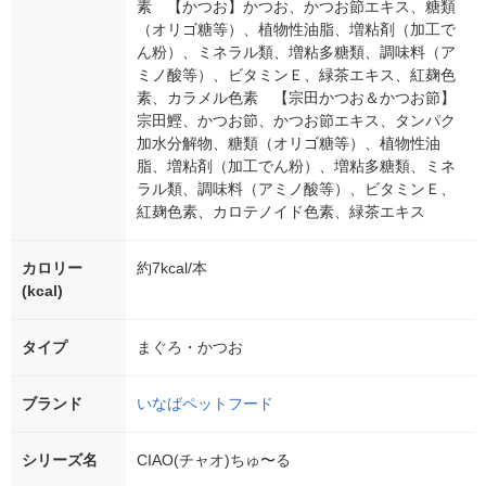
素 【かつお】かつお、かつお節エキス、糖類
（オリゴ糖等）、植物性油脂、増粘剤（加工で
ん粉）、ミネラル類、増粘多糖類、調味料（ア
ミノ酸等）、ビタミンＥ、緑茶エキス、紅麹色
素、カラメル色素 【宗田かつお＆かつお節】
宗田鰹、かつお節、かつお節エキス、タンパク
加水分解物、糖類（オリゴ糖等）、植物性油
脂、増粘剤（加工でん粉）、増粘多糖類、ミネ
ラル類、調味料（アミノ酸等）、ビタミンＥ、
紅麹色素、カロテノイド色素、緑茶エキス
カロリー
約7kcal/本
(kcal)
タイプ
まぐろ・かつお
ブランド
いなばペットフード
シリーズ名
CIAO(チャオ)ちゅ〜る