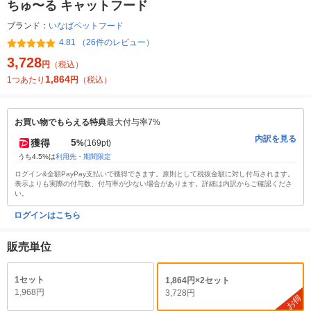
ちゅ〜る キャットフード
ブランド：
いなばペットフード
4.81 （26件のレビュー）
3,728
円
（税込）
1,864
1つあたり
円
（税込）
お買い物でもらえる特典
最大付与率7%
内訳を見る
5
獲得
%
(169pt)
うち4.5%は
利用先・期間限定
ログイン&全額PayPay支払いで獲得できます。原則として税抜金額に対し付与されます。
表示よりも実際の付与数、付与率が少ない場合があります。詳細は内訳からご確認くださ
い。
ログインはこちら
販売単位
1セット
1,864円×2セット
1,968円
3,728円
お得