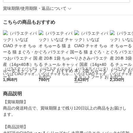
賞味期限/使用期限・返品について
こちらの商品もおすすめ
（バラエティパック）
（バラエティパック）
（バラエティパック）
（バラエティ
いなば CIAO チャオ
いなば チャオ ちゅー
いなば CIAO チャオ
いなば チャオ
ちゅーる 猫 まぐろ・
1,968
る 猫 まぐろ バラエテ
780
ちゅーる 猫 まぐろ・
3,628
る 猫 まぐろ 
2,330
円
円
円
円
かつおバラエティ 国
ィ 国産 20本 1袋 ち
とりささみバラエティ
ィ 国産 20本 
産（14g×40本）ち
ゅ〜る チュール キャ
国産（14g×40本）2
ゅ〜る チュー
商品説明
ゅ〜る キャットフー
ットフード おすすめ
袋 ちゅ〜る キャット
ットフード お
ド
おやつ
フード おやつ
おやつ
【賞味期限】

商品の発送時点で、賞味期限まで残り120日以上の商品をお届けし
ます。

【商品説明】
