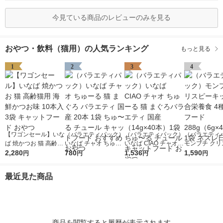
今見ている商品のレビューのみを見る
おやつ・飲料（猫用）の人気ランキング
もっと見る
1
2
3
4
【ワゴンセール】いな
（バラエティパック）
（バラエティパック）
（バラエティ
ば 焼かつお 猫 高齢猫
いなば チャオ ちゅー
いなば CIAO チャオ
モンプチ クリ
用 海鮮かつお味 10本
2,280
る 猫 まぐろ バラエテ
780
ちゅーる 猫 まぐろバ
1,536
キッス 総合栄
1,590
円
円
円
円
入 3袋 キャットフー
ィ 国産 20本 1袋 ち
ラエティ 国産（14g×
種シーフード 2
ド おやつ
ゅ〜る チュール キャ
40本）1袋 ちゅ〜る
（6g×48袋）
最近見た商品
ットフード おすすめ
チュール キャットフ
レ日本
おやつ
ード おやつ
商品を閲覧すると履歴が表示されます