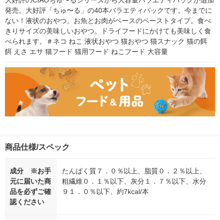
大好評のCIAOちゅ〜るシリーズから大容量バラエティパックが追加
発売。大好評「ちゅ〜る」の40本バラエティパックです。今までに
ない！液状のおやつ。お魚とお肉がベースのペーストタイプ。食べ
きりサイズの美味しいおやつ。ドライフードにかけても美味しく食
べられます。＃ネコ ねこ 液状おやつ 猫おやつ 猫スナック 猫の餌 
餌 えさ エサ 猫フード 猫用フード ねこフード 大容量
商品仕様/スペック
成分 ※お手
たんぱく質７．０％以上、脂質０．２％以上、
元に届いた商
粗繊維０．１％以下、灰分１．７％以下、水分
品を必ずご確
９１．０％以下、約7kcal/本
認ください