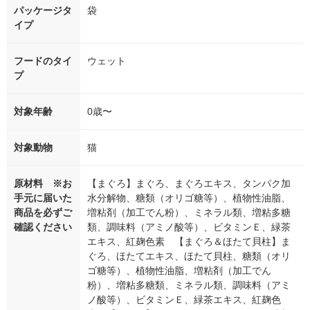
パッケージタ
袋
イプ
フードのタイ
ウェット
プ
対象年齢
0歳〜
対象動物
猫
原材料 ※お
【まぐろ】まぐろ、まぐろエキス、タンパク加
手元に届いた
水分解物、糖類（オリゴ糖等）、植物性油脂、
商品を必ずご
増粘剤（加工でん粉）、ミネラル類、増粘多糖
確認ください
類、調味料（アミノ酸等）、ビタミンＥ、緑茶
エキス、紅麹色素 【まぐろ＆ほたて貝柱】ま
ぐろ、ほたてエキス、ほたて貝柱、糖類（オリ
ゴ糖等）、植物性油脂、増粘剤（加工でん
粉）、増粘多糖類、ミネラル類、調味料（アミ
ノ酸等）、ビタミンＥ、緑茶エキス、紅麹色