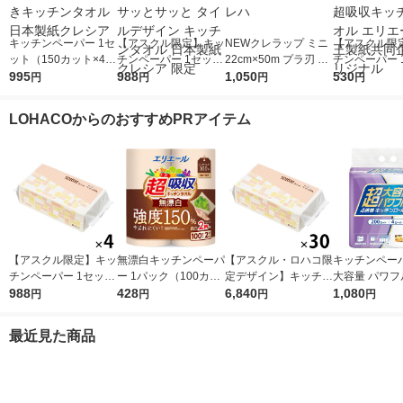
キッチンペーパー 1セ
【アスクル限定】キッ
NEWクレラップ ミニ
【アスクル限
ット（150カット×4ロ
チンペーパー 1セット
22cm×50m プラ刃 電
チンペーパー 
ール×2） スコッティ
995
（200組×4）スコッテ
988
子レンジ・冷凍可 3本
1,050
（120カット×
530
円
円
円
円
3倍巻きキッチンタオ
ィ サッとサッと タイ
クレハ
ル）超吸収キ
ル 日本製紙クレシア
ルデザイン キッチン
オル エリエー
LOHACOからのおすすめPRアイテム
タオル 日本製紙クレ
製紙共同企画 
シア 限定
ナル
【アスクル限定】キッ
無漂白キッチンペーパ
【アスクル・ロハコ限
キッチンペーパ
チンペーパー 1セット
ー 1パック（100カッ
定デザイン】キッチン
大容量 パワフ
（200組×4）スコッテ
988
ト×2ロール）超吸収
428
ペーパー スコッティ
6,840
巻 キッチンロ
1,080
円
円
円
円
ィ サッとサッと タイ
キッチンタオル エリ
ソフトパック サッと
パック（200
ルデザイン キッチン
エール 大王製紙
サッと タイルデザイ
ロール）
最近見た商品
タオル 日本製紙クレ
ン 200枚×30個 日本
シア 限定
製紙クレシア 限定