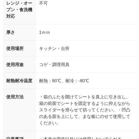
レンジ・オー
不可
ブン・食洗機
対応
厚さ
1ｍｍ
使用場所
キッチン・台所
使用用途
コゲ・調理用具
耐熱耐冷温度
耐熱：80℃、耐冷：-80℃
使用方法
・箱のふたを開けてシートを真上に引き出し、
箱の前面でシートを固定するように抑えながら
スライダーを滑らせて切ってください。・凹凸
のある面を上にして、まな板にのせて使用して
ください。