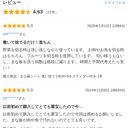
レビュー
レビューとは
4.63
（27件）
5.0
2025年5月12日 22時6分
ald********
さん
敷いて捨てるだけ！楽ちん
野菜を切る時は洗い流しながら使っています。 お肉やお魚を切る時
はもちろん、フルーツを切る時も使用しています。 匂い移りもない
し、まな板を洗う回数は格段に減ります。 時間と手間代考えたら安
い！
購入商品：まな板シート 使い捨て 24cm×5m スライダー付き 1本
5.0
2024年11月8日 19時44分
lcz********
さん
以前初めて購入してとても重宝したので今…
以前初めて購入してとても重宝したので今回は長めをお願いしまし
た。まな板が肉や魚で汚れないのでとても良いです。