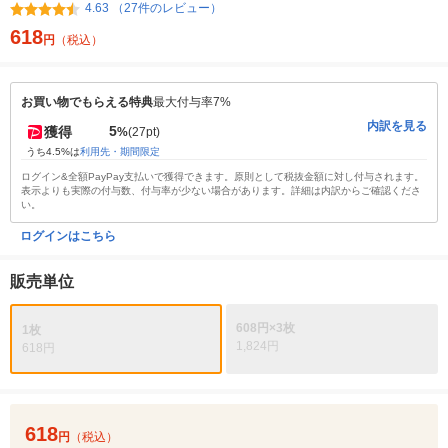
4.63 （27件のレビュー）
618
円
（税込）
お買い物でもらえる特典
最大付与率7%
内訳を見る
5
獲得
%
(27pt)
うち4.5%は
利用先・期間限定
ログイン&全額PayPay支払いで獲得できます。原則として税抜金額に対し付与されます。
表示よりも実際の付与数、付与率が少ない場合があります。詳細は内訳からご確認くださ
い。
ログインはこちら
販売単位
608円×3枚
1枚
1,824円
618円
618
円
（税込）