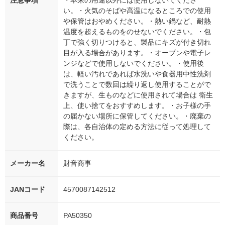
注意事項
・本来の用途以外には使用しないでくださ
い。・火気のそばや高温になるところでの使用
や保管はおやめください。・熱い鍋など、耐熱
温度を超えるものをのせないでください。・包
丁で強く切りつけると、製品にキズが付き切れ
目が入る場合があります。・オーブンや電子レ
ンジなどで使用しないでください。・使用後
は、軽い汚れであれば水洗いや食器用中性洗剤
で洗うことで数回は繰り返し使用することがで
きますが、生ものなどに使用されて場合は 衛生
上、使い捨てをおすすめします。・お子様の手
の届かない場所に保管してください。・廃棄の
際は、各自治体の定める方法に従って処理して
ください。
メーカー名
財音商事
JANコード
4570087142512
商品番号
PA50350