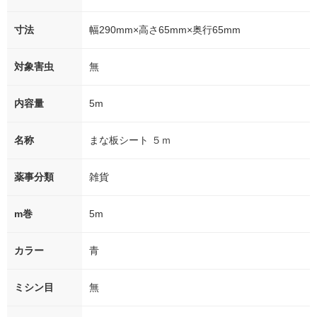
寸法
幅290mm×高さ65mm×奥行65mm
対象害虫
無
内容量
5m
名称
まな板シート ５ｍ
薬事分類
雑貨
m巻
5m
カラー
青
ミシン目
無