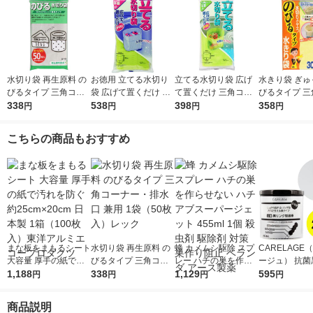
水切り袋 再生原料 の
お徳用 立てる水切り
立てる水切り袋 広げ
水きり袋 ぎゅ
びるタイプ 三角コー
袋 広げて置くだけ 三
て置くだけ 三角コー
びるタイプ 三
ナー・排水口 兼用 1
338
角コーナー不要 50枚
538
ナー不要 1袋（30枚
398
ナー・排水口 
358
円
円
円
円
袋（50枚入）レック
入 1袋 レック
入）レック
袋（30枚）レ
こちらの商品もおすすめ
まな板をまもるシート
水切り袋 再生原料 の
蜂 カメムシ駆除 スプ
CARELAGE
大容量 厚手の紙で汚
びるタイプ 三角コー
レー ハチの巣を作ら
ージュ） 抗菌
れを防ぐ 約25cm×20c
1,188
ナー・排水口 兼用 1
338
せない ハチアブスー
1,129
グ綿棒 200本
595
円
円
円
円
m 日本製 1箱（100枚
袋（50枚入）レック
パージェット 455ml 1
ト（2個） 山
入）東洋アルミエコー
個 殺虫剤 駆除剤 対策
商品説明
プロダクツ
巣作り阻止 ベランダ