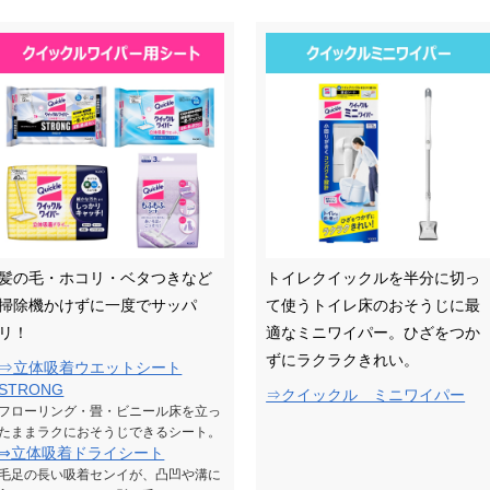
髪の毛・ホコリ・ベタつきなど
トイレクイックルを半分に切っ
掃除機かけずに一度でサッパ
て使うトイレ床のおそうじに最
リ！
適なミニワイパー。ひざをつか
ずにラクラクきれい。
⇒立体吸着ウエットシート
STRONG
⇒クイックル ミニワイパー
フローリング・畳・ビニール床を立っ
たままラクにおそうじできるシート。
⇒立体吸着ドライシート
毛足の長い吸着センイが、凸凹や溝に