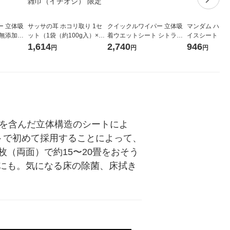
ー 立体吸
サッサの耳 ホコリ取り 1セ
クイックルワイパー 立体吸
マンダム ハッ
 無添加タ
ット（1袋（約100g入）×
着ウエットシート シトラス
イスシート リ
枚入×3パ
3） 家具 家電 網戸 フローリ
ハーブの香り 1セット（32
ント 20枚 3
1,614
2,740
946
円
円
円
ング 大日本除虫菊 金鳥 使い
枚入×2パック） 花王
汗ふきシート（
捨て雑巾（イチオシ） 限定
液を含んだ立体構造のシートによ
トで初めて採用することによって、
（両面）で約15〜20畳をおそう
にも。気になる床の除菌、床拭き