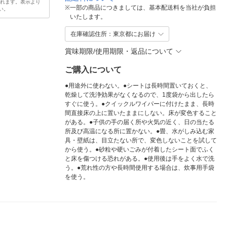
されます。表示より
※
一部の商品につきましては、基本配送料を当社が負担
い。
いたします。
在庫確認住所：東京都にお届け
賞味期限/使用期限・返品について
ご購入について
●用途外に使わない。●シートは長時間置いておくと、
乾燥して洗浄効果がなくなるので、1度袋から出したら
すぐに使う。●クイックルワイパーに付けたまま、長時
間直接床の上に置いたままにしない。床が変色すること
がある。●子供の手の届く所や火気の近く、日の当たる
所及び高温になる所に置かない。●畳、水がしみ込む家
具・壁紙は、目立たない所で、変色しないことを試して
から使う。●砂粒や硬いごみが付着したシート面でふく
と床を傷つける恐れがある。●使用後は手をよく水で洗
う。●荒れ性の方や長時間使用する場合は、炊事用手袋
を使う。