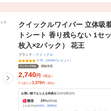
クイックルワイパー 立体吸
トシート 香り残らない 1セッ
枚入×2パック） 花王
クイックル
ブランド：
4.78 （304件のレビュー）
掃除用具
ランキング9位
2,740
円
（税込）
1,370
1つあたり
円
（税込）
お買い物でもらえる特典
最大付与率22%
20
獲得
%
(497pt)
うち19.5%は
利用先・期間限定