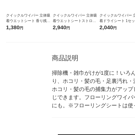
クイックルワイパー 立体吸
クイックルワイパー 立体吸
クイックルワイパー 
着ウエットシート 香り残ら
着ウエットシートストロン
着ドライシート 1セッ
ない 1パック（32枚入） 花
グ ガンコな油汚れ・ニオイ
0枚入×2パック） 花
1,380
2,940
2,040
円
円
円
王
対応 24枚入×2 花王
商品説明
掃除機・雑巾がけが1度に！いろ
り、ホコリ・髪の毛・足裏汚れ・
ホコリ・髪の毛の捕集力がアップし
じできます。フローリングワイパ
にも。※フローリングシートは使