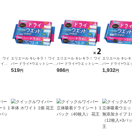
 ワイ
エリエール キレキラ！ ワイ
エリエール キレキラ！ ワイ
エリエール キレキ
ワイパ
パー ドライ×ウエットシート
パー ドライ×ウエットシート
パー ドライ×ウエ
紙
1パック（16枚入） 大王製
1セット（16枚入×2パック）
1セット（32枚入
519
986
1,932
円
円
円
紙
大王製紙
大王製紙