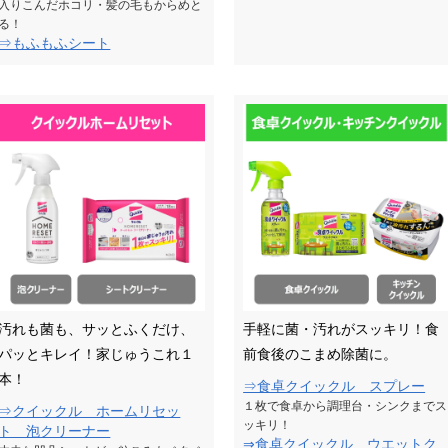
入りこんだホコリ・髪の毛もからめと
る！
⇒もふもふシート
汚れも菌も、サッとふくだけ、
手軽に菌・汚れがスッキリ！食
パッとキレイ！家じゅうこれ１
前食後のこまめ除菌に。
本！
⇒食卓クイックル スプレー
１枚で食卓から調理台・シンクまでス
⇒クイックル ホームリセッ
ッキリ！
ト 泡クリーナー
⇒食卓クイックル ウエットク