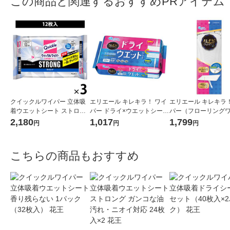
この商品と関連するおすすめPRアイテム
クイックルワイパー 立体吸
エリエール キレキラ！ ワイ
エリエール キレキラ！
着ウエットシート ストロン
パー ドライ×ウエットシート
パー（フローリング
グ ガンコな油汚れ・ニオイ
1パック（32枚入） 大王製
ー） 本体 1個 大王製
2,180
1,017
1,799
円
円
円
対応 1セット（12枚入×3パ
紙
ック） 花王
こちらの商品もおすすめ