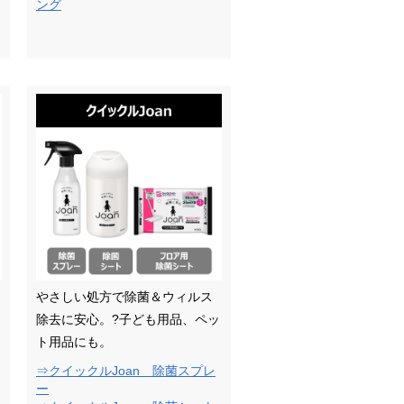
ング
やさしい処方で除菌＆ウィルス
除去に安心。?子ども用品、ペッ
ト用品にも。
⇒クイックルJoan 除菌スプレ
ー