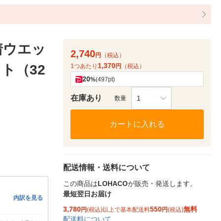
着ウエッ
2,740
円
（税込）
1,370
ト（32
1つあたり
円
（税込）
20
%
(497pt)
在庫あり
1
数量
カートに入れる
配送情報・送料について
この商品は
LOHACO
が販売・発送します。
最短翌日お届け
内訳を見る
3,780
550
無料
円
(税込)以上で基本配送料
円
(税込)
配送料について