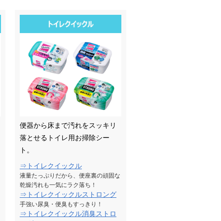
便器から床まで汚れをスッキリ
落とせるトイレ用お掃除シー
ト。
⇒トイレクイックル
液量たっぷりだから、便座裏の頑固な
乾燥汚れも一気にラク落ち！
⇒トイレクイックルストロング
手強い尿臭・便臭もすっきり！
⇒トイレクイックル消臭ストロ