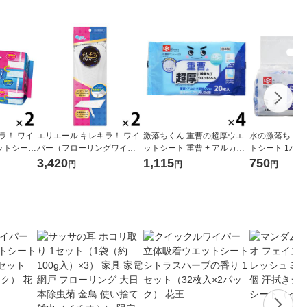
ラ！ ワイ
エリエール キレキラ！ ワイ
激落ちくん 重曹の超厚ウエ
水の激落ちくん
ットシート
パー（フローリングワイパ
ットシート 重曹 + アルカリ
トシート 1パッ
×2パック）
ー） 本体 1セット（1個×2）
電解水配合 1セット（20枚
4個入） レック
3,420
1,115
750
円
円
円
大王製紙
入×4パック） レック