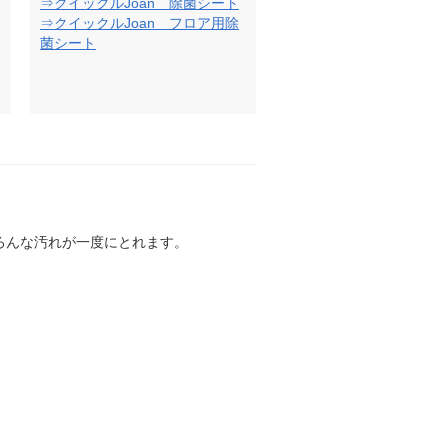
⇒クイックルJoan 除菌シート
⇒クイックルJoan フロア用除
菌シート
ろんな汚れが一度にとれます。