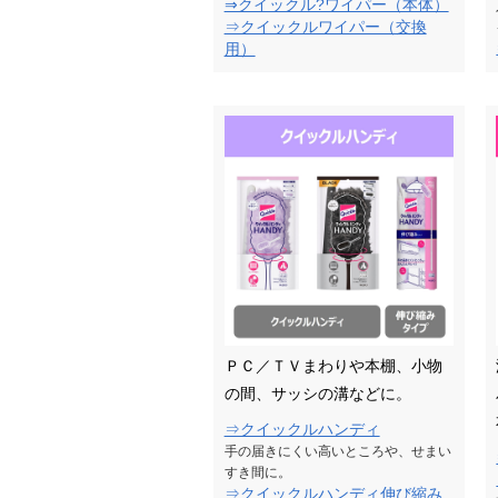
⇒クイックル?ワイパー（本体）
⇒クイックルワイパー（交換
用）
ＰＣ／ＴＶまわりや本棚、小物
の間、サッシの溝などに。
⇒クイックルハンディ
手の届きにくい高いところや、せまい
すき間に。
⇒クイックルハンディ伸び縮み