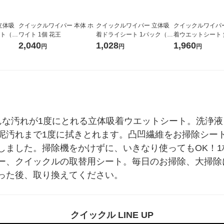
立体吸
クイックルワイパー 本体 ホ
クイックルワイパー 立体吸
クイックルワイパ
ト（4
ワイト 1個 花王
着ドライシート 1パック（4
着ウエットシート
王
0枚入） 花王
イプ 1セット（12
2,040
1,028
1,960
円
円
円
ック） 花王
んな汚れが1度にとれる立体吸着ウエットシート。洗浄
泥汚れまで1度に拭きとれます。凸凹繊維をお掃除シー
ました。掃除機をかけずに、いきなり使ってもOK！1枚
ー、クイックルの取替用シート。毎日のお掃除、大掃除
った後、取り換えてください。
クイックル LINE UP