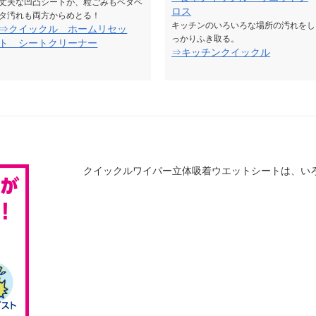
丈夫な凹凸シートが、粒ごみもベタベ
ロス
タ汚れも両方からめとる！
キッチンのいろいろな場所の汚れをし
⇒クイックル ホームリセッ
っかりふき取る。
ト シートクリーナー
⇒キッチンクイックル
クイックルワイパー立体吸着ウエットシートは、い