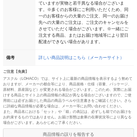
ていますが実物と若干異なる場合がございま
す。※多くのお客様にご利用いただくため、同
一のお客様からの大量のご注文、同一のお届け
先への大量のご注文は、ご注文のキャンセルを
させていただく場合がございます。※一緒にご
注文する商品、またはお届け地域等により翌日
配達ができない場合があります。
備考
詳しい商品説明はこちら（メーカーサイト）
ご注意【免責】
アスクル（LOHACO）では、サイト上に最新の商品情報を表示するよう努めて
おりますが、メーカーの都合等により、商品規格・仕様（容量、パッケージ、
原材料、原産国など）が変更される場合がございます。このため、実際にお届
けする商品とサイト上の商品情報の表記が異なる場合がございますので、ご使
用前には必ずお届けした商品の商品ラベルや注意書きをご確認ください。さら
に詳細な商品情報が必要な場合は、メーカー等にお問い合わせください。
また、商品名における「セット」や「箱」の表記は、必ずしも箱でのお届けを
お約束するものではありません。お届け形態は倉庫の在庫状況等により異なる
場合がございます。あらかじめご了承ください。
商品情報の誤りを報告する