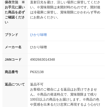
保存方法 ※
直射日光を避け、涼しい場所に保管してくださ
お手元に届い
い。※賞味期限は未開封時のものです。開封後
た商品を必ず
は冷蔵庫に保管し、賞味期限にかかわらず早め
ご確認くださ
にお飲みください。
い
ブランド
ひかり味噌
メーカー名
ひかり味噌
JANコード
4902663014348
商品番号
P632138
返品について
返品不可
お客様のご都合による返品はお受けできませ
ん。※商品の発送時点で、賞味期限まで残り
100日以上の商品をお届けします。※商品の色
や質感を出来るだけ忠実に再現するよう心がけ