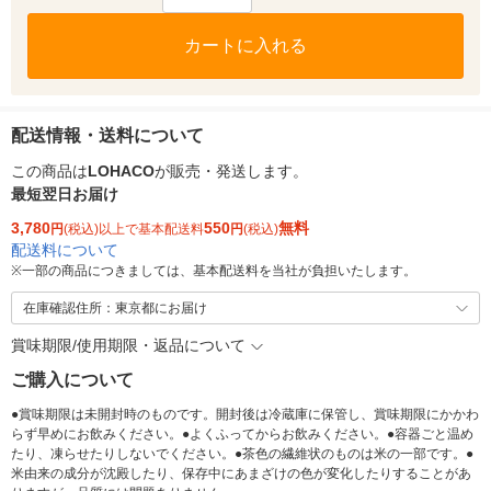
カートに入れる
配送情報・送料について
この商品は
LOHACO
が販売・発送します。
最短翌日お届け
3,780
550
無料
円
(税込)以上で基本配送料
円
(税込)
配送料について
※
一部の商品につきましては、基本配送料を当社が負担いたします。
在庫確認住所：東京都にお届け
賞味期限/使用期限・返品について
ご購入について
●賞味期限は未開封時のものです。開封後は冷蔵庫に保管し、賞味期限にかかわ
らず早めにお飲みください。●よくふってからお飲みください。●容器ごと温め
たり、凍らせたりしないでください。●茶色の繊維状のものは米の一部です。●
米由来の成分が沈殿したり、保存中にあまざけの色が変化したりすることがあ