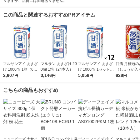
りますが、品質には問題ありません。
この商品と関連するおすすめPRアイテム
マルサンアイ あまざ
マルサン あまざけ 20
マルサンアイ あまざ
甘酒 月桂冠の
け 1000ml 1箱（6本
0ml 1箱（24本入）
け 1000ml 1セット
（しょうが入り
入）
2,607
3,146
（6本入×2箱）
5,058
g 5本
628
円
円
円
円
こちらの商品もおすすめ
ニュービーズ 大サイ
BRUNO コンパクト発
ディーフェイズ 抗ピ
マルコメ プラ