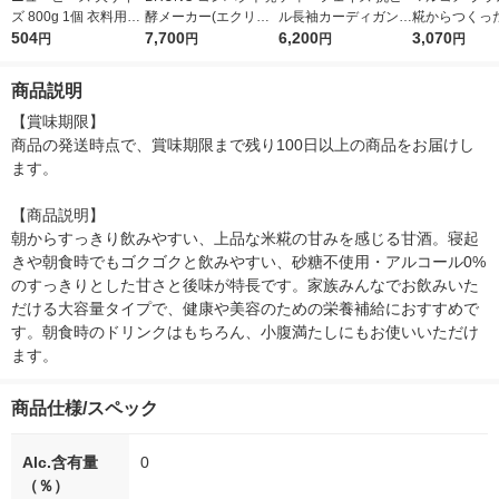
ズ 800g 1個 衣料用洗
酵メーカー(エクリュ)
ル長袖カーディガンロ
糀からつくっ
剤 粉末洗剤 粉 花王
504
BOE108-ECRU 1個
7,700
ング ASD1002PKM 1
6,200
LL ゆずブレン
3,070
円
円
円
円
枚
ml 1箱（18
商品説明
【賞味期限】

商品の発送時点で、賞味期限まで残り100日以上の商品をお届けし
ます。

【商品説明】

朝からすっきり飲みやすい、上品な米糀の甘みを感じる甘酒。寝起
きや朝食時でもゴクゴクと飲みやすい、砂糖不使用・アルコール0%
のすっきりとした甘さと後味が特長です。家族みんなでお飲みいた
だける大容量タイプで、健康や美容のための栄養補給におすすめで
す。朝食時のドリンクはもちろん、小腹満たしにもお使いいただけ
ます。
商品仕様/スペック
Alc.含有量
0
（％）