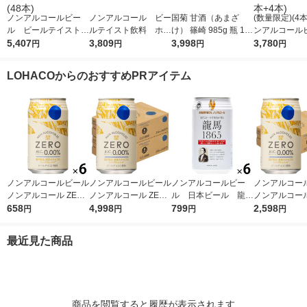
ノンアルコールビー
ノンアルコール ビー
国菊 甘酒（あまざ
(数量限定)(4
ル ビールテイスト飲
ルテイスト飲料 ホッ
け） 篠崎 985g 瓶 1箱
ンアルコール
料 アサヒ ドライゼ
5,407
ピー 330ml 1ケー
3,809
（6本）
3,998
本格醸造 ラガ
3,780
円
円
円
円
ロ 350ml 2ケース
ス(24本)
缶 350ml 1ケ
(48本)
本+4本)
LOHACOからのおすすめPRアイテム
ノンアルコールビール
ノンアルコールビール
ノンアルコールビー
ノンアルコー
ノンアルコール ZERO
ノンアルコール ZERO
ル 日本ビール 龍馬
ノンアルコール
350ml 1セット(6本)
658
缶 350ml 2ケース（4
4,998
1865 350ml 1パッ
799
缶 350ml 1
2,598
円
円
円
円
ノンアル ビールテイ
8本）ノンアル 【アス
ク(6本) ビールテイ
4本）ノンアル
スト【アスクル・ロハ
クル・ロハコ限定】
スト飲料
クル・ロハ
最近見た商品
コ限定】 オリジナル
ビールテイスト オリ
ビールテイスト
ジナル
ジナル
商品を閲覧すると履歴が表示されます