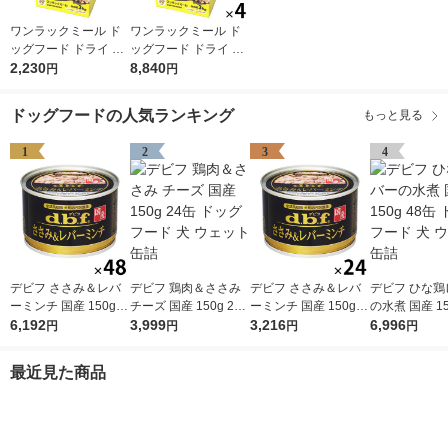
ワンラックミール ド
ワンラックミール ド
ッグフード ドライ 成
ッグフード ドライ 成
犬用 総合栄養食 国産
2,230
犬用 総合栄養食 国産
8,840
円
円
3kg（500g×6袋）1袋
3kg（500g×6袋）4袋
森乳サンワールド 犬
森乳サンワールド 犬
ドッグフードの人気ランキング
もっと見る
EC限定
EC限定
1
2
3
4
デビフ ささみ＆レバ
デビフ 鶏肉＆ささみ
デビフ ささみ＆レバ
デビフ ひな鶏
ーミンチ 国産 150g 4
チーズ 国産 150g 24
ーミンチ 国産 150g 2
の水煮 国産 15
8缶 ドッグフード 犬
6,192
缶 ドッグフード 犬 ウ
3,999
4缶 ドッグフード 犬
3,216
缶 ドッグフード
6,996
円
円
円
円
ウェット 缶詰（イチ
ェット 缶詰
ウェット 缶詰（イチ
ェット 缶詰
オシ）
オシ）
最近見た商品