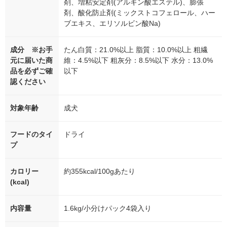
剤、増粘安定剤(アルギン酸エステル)、膨張
剤、酸化防止剤(ミックストコフェロール、ハー
ブエキス、エリソルビン酸Na)
成分 ※お手
たん白質：21.0%以上 脂質：10.0%以上 粗繊
元に届いた商
維：4.5%以下 粗灰分：8.5%以下 水分：13.0%
品を必ずご確
以下
認ください
対象年齢
成犬
フードのタイ
ドライ
プ
カロリー
約355kcal/100gあたり
(kcal)
内容量
1.6kg/小分けパック4袋入り