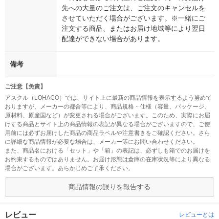
先への大量のご注文は、ご注文のキャンセルを
させていただく場合がございます。※一緒にご
注文する商品、またはお届け地域等により翌日
配達ができない場合があります。
備考
ご注意【免責】
アスクル（LOHACO）では、サイト上に最新の商品情報を表示するよう努めて
おりますが、メーカーの都合等により、商品規格・仕様（容量、パッケージ、
原材料、原産国など）が変更される場合がございます。このため、実際にお届
けする商品とサイト上の商品情報の表記が異なる場合がございますので、ご使
用前には必ずお届けした商品の商品ラベルや注意書きをご確認ください。さら
に詳細な商品情報が必要な場合は、メーカー等にお問い合わせください。
また、商品名における「セット」や「箱」の表記は、必ずしも箱でのお届けを
お約束するものではありません。お届け形態は倉庫の在庫状況等により異なる
場合がございます。あらかじめご了承ください。
商品情報の誤りを報告する
レビュー
レビューとは