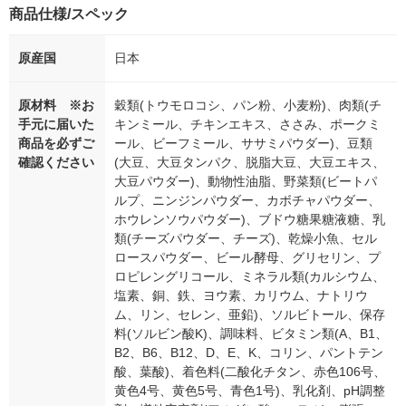
商品仕様/スペック
原産国
日本
原材料 ※お
穀類(トウモロコシ、パン粉、小麦粉)、肉類(チ
手元に届いた
キンミール、チキンエキス、ささみ、ポークミ
商品を必ずご
ール、ビーフミール、ササミパウダー)、豆類
確認ください
(大豆、大豆タンパク、脱脂大豆、大豆エキス、
大豆パウダー)、動物性油脂、野菜類(ビートパ
ルプ、ニンジンパウダー、カボチャパウダー、
ホウレンソウパウダー)、ブドウ糖果糖液糖、乳
類(チーズパウダー、チーズ)、乾燥小魚、セル
ロースパウダー、ビール酵母、グリセリン、プ
ロピレングリコール、ミネラル類(カルシウム、
塩素、銅、鉄、ヨウ素、カリウム、ナトリウ
ム、リン、セレン、亜鉛)、ソルビトール、保存
料(ソルビン酸K)、調味料、ビタミン類(A、B1、
B2、B6、B12、D、E、K、コリン、パントテン
酸、葉酸)、着色料(二酸化チタン、赤色106号、
黄色4号、黄色5号、青色1号)、乳化剤、pH調整