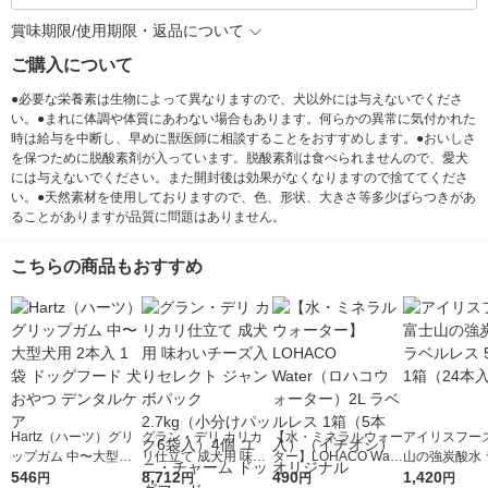
賞味期限/使用期限・返品について
ご購入について
●必要な栄養素は生物によって異なりますので、犬以外には与えないでくださ
い。●まれに体調や体質にあわない場合もあります。何らかの異常に気付かれた
時は給与を中断し、早めに獣医師に相談することをおすすめします。●おいしさ
を保つために脱酸素剤が入っています。脱酸素剤は食べられませんので、愛犬
には与えないでください。また開封後は効果がなくなりますので捨ててくださ
い。●天然素材を使用しておりますので、色、形状、大きさ等多少ばらつきがあ
ることがありますが品質に問題はありません。
こちらの商品もおすすめ
Hartz（ハーツ）グリ
グラン・デリ カリカ
【水・ミネラルウォー
アイリスフーズ
ップガム 中〜大型犬
リ仕立て 成犬用 味わ
ター】LOHACO Wate
山の強炭酸水 
用 2本入 1袋 ドッグフ
546
いチーズ入りセレクト
8,712
r（ロハコウォータ
490
レス 500ml 1
1,420
円
円
円
円