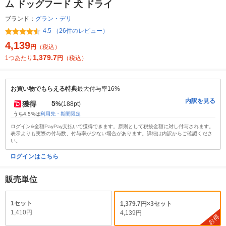
ム ドッグフード 犬 ドライ
ブランド：
グラン・デリ
4.5 （26件のレビュー）
4,139
円
（税込）
1,379.7
1つあたり
円
（税込）
お買い物でもらえる特典
最大付与率16%
内訳を見る
5
獲得
%
(188pt)
うち4.5%は
利用先・期間限定
ログイン&全額PayPay支払いで獲得できます。原則として税抜金額に対し付与されます。
表示よりも実際の付与数、付与率が少ない場合があります。詳細は内訳からご確認くださ
い。
ログインはこちら
販売単位
1セット
1,379.7円×3セット
1,410円
4,139円
お得