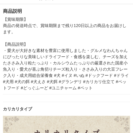
ード 犬 おやつ デンタ
ジャンボパック 2.7kg
ー）2L ラベルレス 1
本入）
ルケア
（小分けパック6袋
箱（5本入）（イチオ
商品説明
入）4個 ユニ・チャー
シ） オリジナル
ム ドッグフード
【賞味期限】

商品の発送時点で、賞味期限まで残り120日以上の商品をお届けし
ます。

【商品説明】

・愛犬が大好きな素材を豊富に使用しました・グルメなわんちゃん
にぴったりな美味しいドライフード・食感を楽しむ、チーズを加え
たささみ入り粒たっぷり・カルシウムたっぷりの厳選された国産小
魚入り・愛犬が喜ぶ角切りチーズ粒入り・ささみ入りの大豆フレー
ク入り・成犬用総合栄養食 #犬 #イヌ #いぬ #ドックフード #ドライ 
#犬用 #犬の餌 #犬えさ #犬餌 #グランデリ #カリカリ仕立て #ペッ
トフード #どっぐふーど #ユニチャーム #ペット
カリカリタイプ