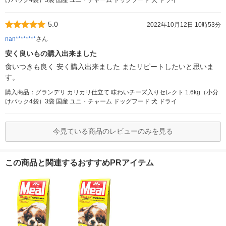
5.0
2022年10月12日 10時53分
nan********
さん
安く良いもの購入出来ました
食いつきも良く 安く購入出来ました またリピートしたいと思いま
す。
購入商品：グランデリ カリカリ仕立て 味わいチーズ入りセレクト 1.6kg（小分
けパック4袋）3袋 国産 ユニ・チャーム ドッグフード 犬 ドライ
今見ている商品のレビューのみを見る
この商品と関連するおすすめPRアイテム