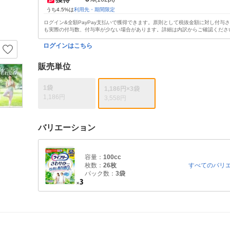
うち4.5%は
利用先・期間限定
ログイン&全額PayPay支払いで獲得できます。原則として税抜金額に対し付与
も実際の付与数、付与率が少ない場合があります。詳細は内訳からご確認くださ
ログインはこちら
販売単位
1袋
1,186円×3袋
1,186円
3,558円
バリエーション
容量：
100cc
枚数：
26枚
すべてのバリ
パック数：
3袋