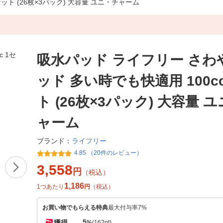
ット (26枚×3パック) 大容量 ユニ・チャーム
吸水パッド ライフリー さわ
ッド 多い時でも快適用 100c
ト (26枚×3パック) 大容量 
ャーム
ライフリー
ブランド：
4.85 （20件のレビュー）
3,558
円
（税込）
1,186
1つあたり
円
（税込）
お買い物でもらえる特典
最大付与率7%
5
獲得
%
(162pt)