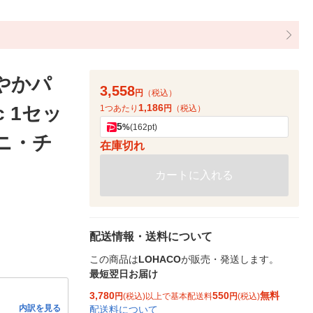
やかパ
3,558
円
（税込）
1,186
c 1セッ
1つあたり
円
（税込）
5
%
(162pt)
ユニ・チ
在庫切れ
カートに入れる
配送情報・送料について
この商品は
LOHACO
が販売・発送します。
最短翌日お届け
3,780
550
無料
円
(税込)以上で基本配送料
円
(税込)
内訳を見る
配送料について