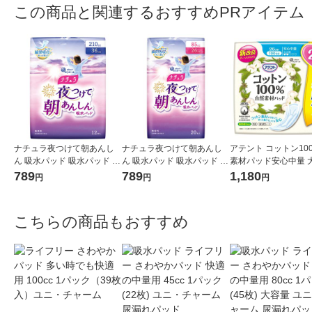
この商品と関連するおすすめPRアイテム
ナチュラ夜つけて朝あんし
ナチュラ夜つけて朝あんし
アテント コットン10
ん 吸水パッド 吸水パッド 21
ん 吸水パッド 吸水パッド 85
素材パッド安心中量 
0cc 12枚:（1パック×12枚
cc 20枚:（1パック×20枚
6枚 100cc 1パック（
789
789
1,180
円
円
円
入）エリエール 大王製紙
入）エリエール 大王製紙
入）大王製紙
こちらの商品もおすすめ