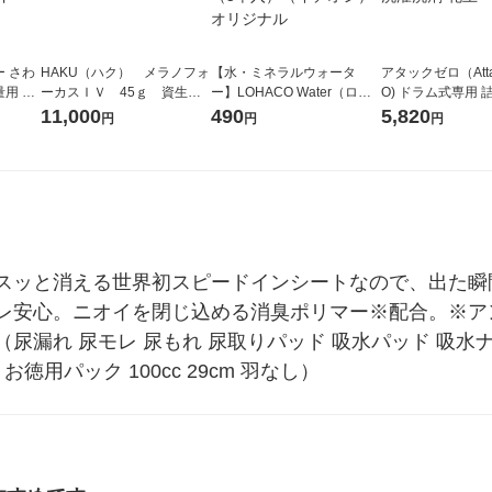
 さわ
HAKU（ハク） メラノフォ
【水・ミネラルウォータ
アタックゼロ（Atta
ーカスＩＶ 45ｇ 資生
ー】LOHACO Water（ロハ
O) ドラム式専用 
容量 ユ
堂 おまけ付き
コウォーター）2L ラベルレ
ガジャンボ 2300g
11,000
490
5,820
円
円
円
パッド
ス 1箱（5本入）（イチオ
（2個入) 洗濯洗剤
シ） オリジナル
スッと消える世界初スピードインシートなので、出た瞬
レ安心。ニオイを閉じ込める消臭ポリマー※配合。※ア
漏れ 尿モレ 尿もれ 尿取りパッド 吸水パッド 吸水ナプ
徳用パック 100cc 29cm 羽なし）