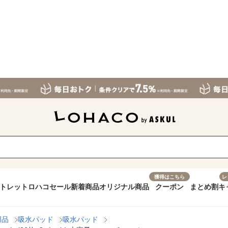
獲得はこちら
レ
トレット
ロハコセール
新着商品
オリジナル商品
クーポン
まとめ割
キ
用品
吸水パッド
吸水パッド