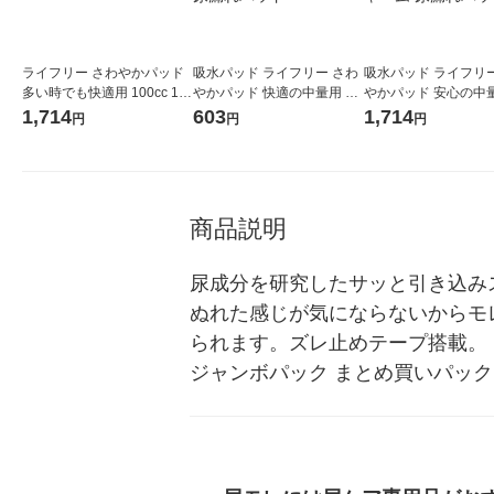
ライフリー さわやかパッド
吸水パッド ライフリー さわ
吸水パッド ライフリー
多い時でも快適用 100cc 1パ
やかパッド 快適の中量用 45
やかパッド 安心の中量用 80
ック（39枚入）ユニ・チャ
cc 1パック (22枚) ユニ・チ
cc 1パック (45枚) 大
1,714
603
1,714
円
円
円
ーム
ャーム 尿漏れパッド
ニ・チャーム 尿漏れ
商品説明
尿成分を研究したサッと引き込み
ぬれた感じが気にならないからモ
られます。ズレ止めテープ搭載。（尿
ジャンボパック まとめ買いパック お