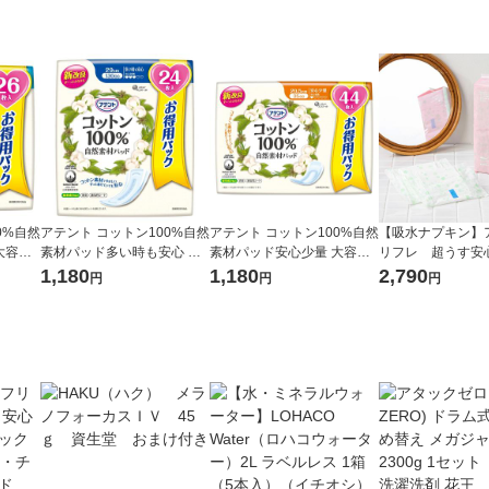
0%自然
アテント コットン100%自然
アテント コットン100%自然
【吸水ナプキン】
大容量2
素材パッド多い時も安心 大
素材パッド安心少量 大容量4
リフレ 超うす安
26枚
容量24枚 130cc 1パック（2
4枚 35cc 1パック（44枚
スッキリ消臭170c
1,180
1,180
2,790
円
円
円
4枚入）大王製紙
入）大王製紙
ト（32枚×3）尿漏
オリジナル オリ