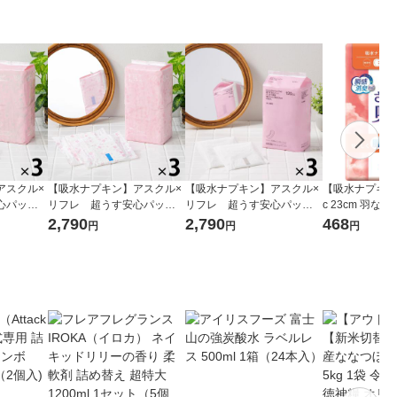
アスクル×
【吸水ナプキン】アスクル×
【吸水ナプキン】アスクル×
【吸水ナプキン】
心パッド
リフレ 超うす安心パッド
リフレ 超うす安心パッド
c 23cm 羽な
c 1セッ
スッキリ消臭200cc 1セッ
スッキリ消臭120cc 1セッ
さら吸水 肌ケア
2,790
2,790
468
円
円
円
れ 23cm
ト（28枚×3）尿漏れ 23cm
ト（40枚×3）尿漏れ 23cm
ック(20枚入) 
ジナル
オリジナル オリジナル
オリジナル オリジナル