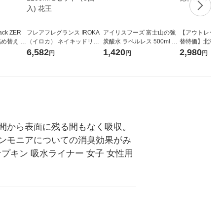
ck ZER
フレアフレグランス IROKA
アイリスフーズ 富士山の強
【アウトレット
詰め替え メ
（イロカ） ネイキッドリリ
炭酸水 ラベルレス 500ml 1
替特価】北海道
 1セット
ーの香り 柔軟剤 詰め替え 超
箱（24本入）
し 無洗米 5kg
6,582
1,420
2,980
円
円
円
 花王
特大 1200ml 1セット（5個
米 木徳神糧 オ
入) 花王
間から表面に残る間もなく吸収。
ンモニアについての消臭効果がみ
キン 吸水ライナー 女子 女性用 