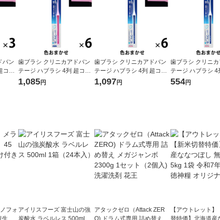
ドバン
歯ブラシ クリニカアドバン
歯ブラシ クリニカアドバン
歯ブラシ クリニ
 超コン
テージ ハブラシ 4列 超コン
テージ ハブラシ 4列 超コン
テージ ハブラシ 4
防 歯垢
パクト ふつう 虫歯予防 歯垢
パクト やわらかめ 虫歯予防
パクト やわらかめ
1,085
1,097
554
円
円
円
ライオ
除去 1セット（6本）ライオ
歯垢除去 1セット（6本）ラ
歯垢除去 1セット
ン
イオン
イオン
ラノフォ
アイリスフーズ 富士山の強
アタックゼロ（Attack ZER
【アウトレット】
資生
炭酸水 ラベルレス 500ml 1
O) ドラム式専用 詰め替え メ
替特価】北海道産