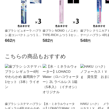
歯ブラシ ピュオーラ ハブラ
歯ブラシ NONIO（ノニオ）
歯ブラシ クリニカア
シ 超コンパクト ふつう 1セ
TYPE-RICH ふつう 1セット
テージ ハブラシ 4列
ット（3本）花王
（3本）口臭予防 歯垢除去
パクト ふつう 虫歯予
662
582
548
円
円
円
ライオン
除去 1セット（3本）
ン
こちらの商品もおすすめ
歯ブラシ システマ ハブラシ
【水・ミネラルウォータ
HAKU（ハク） メ
レギュラー4列 やわらかめ
ー】LOHACO Water（ロハ
ーカスＩＶ 45ｇ 