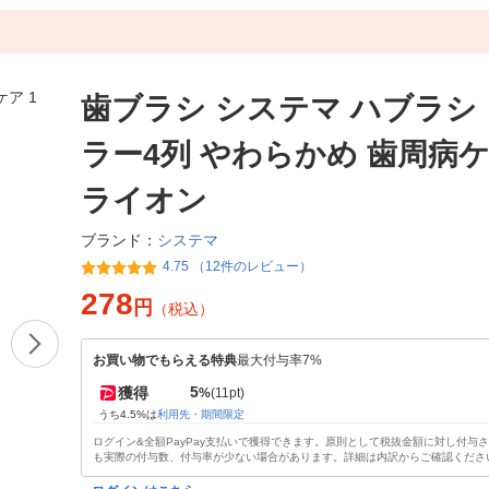
歯ブラシ システマ ハブラシ
ラー4列 やわらかめ 歯周病ケ
ライオン
システマ
ブランド：
4.75 （12件のレビュー）
278
円
（税込）
お買い物でもらえる特典
最大付与率7%
5
獲得
%
(11pt)
うち4.5%は
利用先・期間限定
ログイン&全額PayPay支払いで獲得できます。原則として税抜金額に対し付与
も実際の付与数、付与率が少ない場合があります。詳細は内訳からご確認くださ