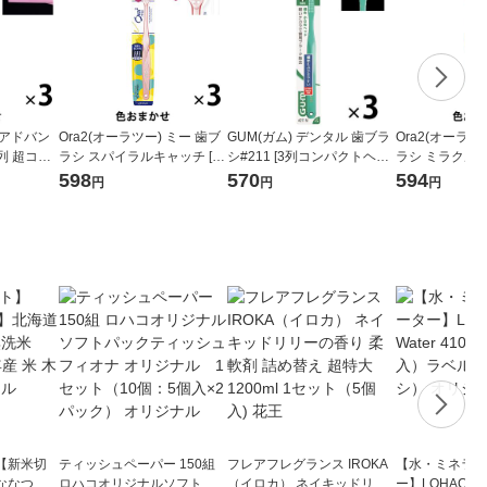
カアドバン
Ora2(オーラツー) ミー 歯ブ
GUM(ガム) デンタル 歯ブラ
Ora2(オーラツ
列 超コン
ラシ スパイラルキャッチ [コ
シ#211 [3列コンパクトヘッ
ラシ ミラクルキ
 虫歯予防
ンパクトヘッド ふつう] 1セ
ド ふつう 先細毛] 1セット(3
パクトヘッド ふ
598
570
594
円
円
円
（3本）ラ
ット(3本)
本)
ト(3本)
【新米切
ティッシュペーパー 150組
フレアフレグランス IROKA
【水・ミネラル
ななつぼ
ロハコオリジナルソフトパ
（イロカ） ネイキッドリリ
ー】LOHACO Wa