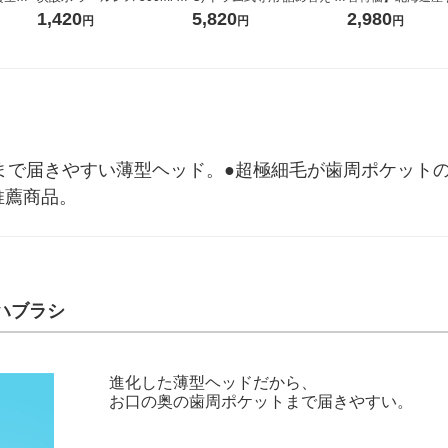
箱（24本入）
ガジャンボ 2300g 1セット
し 無洗米 5kg 1
1,420
5,820
2,980
円
円
円
（2個入) 洗濯洗剤 花王
米 木徳神糧 オリ
奥まで届きやすい薄型ヘッド。●超極細毛が歯周ポケット
推薦商品。
ハブラシ
進化した薄型ヘッドだから、
お口の奥の歯周ポケットまで届きやすい。