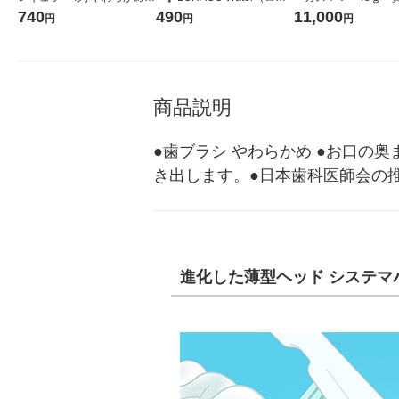
歯周病ケア 1セット（3本）
コウォーター）2L ラベルレ
堂 おまけ付き
740
490
11,000
円
円
円
ライオン
ス 1箱（5本入）（イチオ
シ） オリジナル
商品説明
●歯ブラシ やわらかめ ●お口の
き出します。●日本歯科医師会の
進化した薄型ヘッド システマ