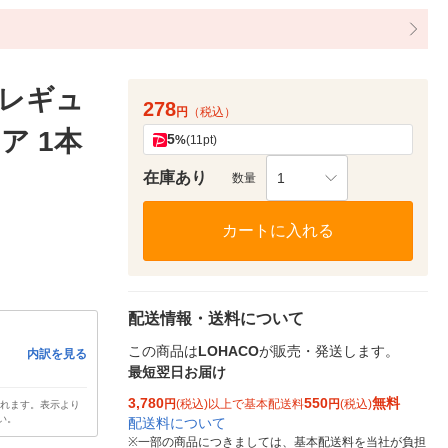
 レギュ
278
円
（税込）
ア 1本
5
%
(11pt)
在庫あり
1
数量
カートに入れる
配送情報・送料について
この商品は
LOHACO
が販売・発送します。
内訳を見る
最短翌日お届け
3,780
550
無料
円
(税込)以上で基本配送料
円
(税込)
されます。表示より
い。
配送料について
※
一部の商品につきましては、基本配送料を当社が負担