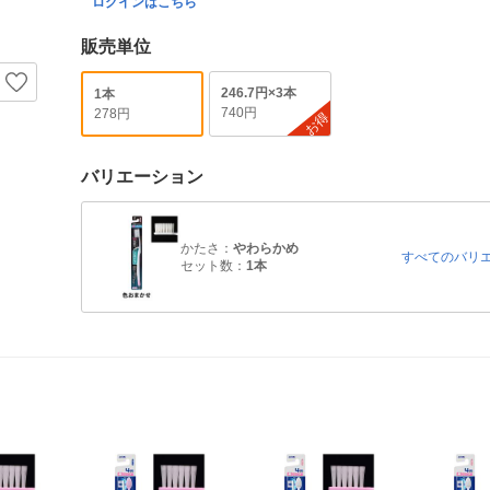
ログインはこちら
販売単位
246.7円×3本
1本
740円
278円
お得
バリエーション
かたさ：
やわらかめ
すべてのバリ
セット数：
1本