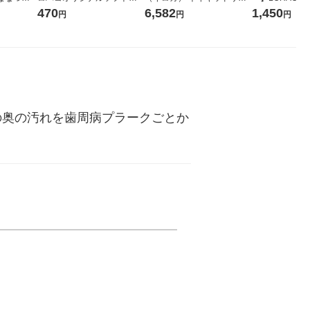
袋 令和7年産
ックティッシュ フィオナ オ
ーの香り 柔軟剤 詰め替え 超
1箱（20本入
470
6,582
1,450
円
円
円
ジナル
リジナル 1セット（10個：
特大 1200ml 1セット（5個
（イチオシ） 
5個入×2パック） オリジナ
入) 花王
ル
の奥の汚れを歯周病プラークごとか