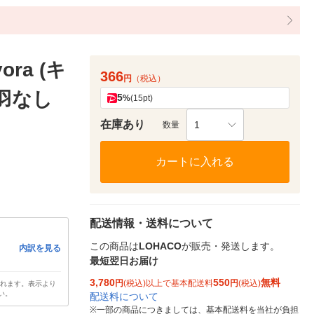
ra (キ
366
円
（税込）
 羽なし
5
%
(15pt)
在庫あり
1
数量
カートに入れる
配送情報・送料について
この商品は
LOHACO
が販売・発送します。
内訳を見る
最短翌日お届け
3,780
550
無料
円
(税込)以上で基本配送料
円
(税込)
されます。表示より
い。
配送料について
※
一部の商品につきましては、基本配送料を当社が負担