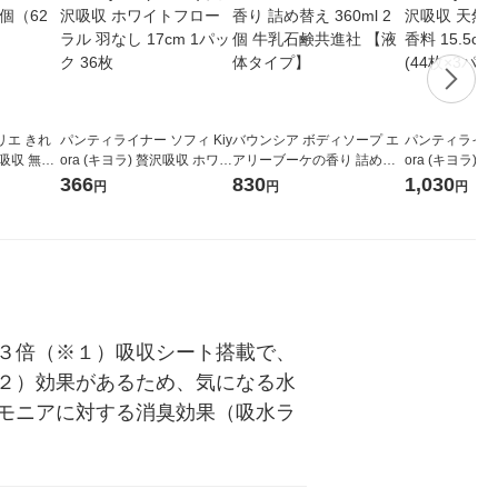
ロリエ きれ
パンティライナー ソフィ Kiy
バウンシア ボディソープ エ
パンティライナー
吸収 無香
ora (キヨラ) 贅沢吸収 ホワイ
アリーブーケの香り 詰め替
ora (キヨラ)
 花王
トフローラル 羽なし 17cm 1
え 360ml 2個 牛乳石鹸共進
ットン 無香料 1
366
830
1,030
円
円
円
パック 36枚
社 【液体タイプ】
ト (44枚×3パッ
３倍（※１）吸収シート搭載で、
２）効果があるため、気になる水
モニアに対する消臭効果（吸水ラ