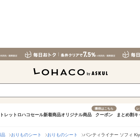
獲得はこちら
レ
トレット
ロハコセール
新着商品
オリジナル商品
クーポン
まとめ割
キ
用品
おりものシート
おりものシート
パンティライナー ソフィ Kiyo