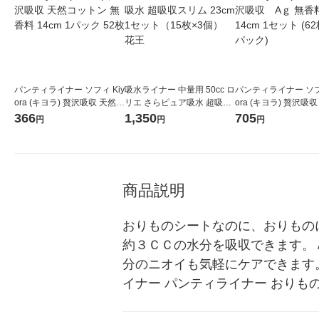
パンティライナー ソフィ Kiy
吸水ライナー 中量用 50cc ロ
パンティライナー ソフィ
ora (キヨラ) 贅沢吸収 天然コ
リエ さらピュア吸水 超吸収
ora (キヨラ) 贅沢吸
ットン 無香料 14cm 1パック
スリム 23cm 1セット（15枚
無香料 14cm 1セット (62枚×
366
1,350
705
円
円
円
52枚
×3個） 花王
2パック)
商品説明
おりものシートなのに、おりもの
約３ＣＣの水分を吸収できます。
分のニオイも気軽にケアできます
イナー パンティライナー おりもの