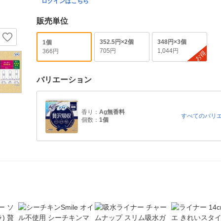
ログインはこちら
販売単位
352.5円×2個
348円×3個
1個
705円
1,044円
366円
お得
バリエーション
香り：
Ag無香料
すべてのバリ
個数：
1個