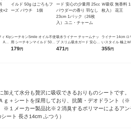
 Kiy
シーチキンSmile オイル不使
吸水ライナー チャームナッ
ライナー 14cm 
収 Aｇ
用 シーチキンマイルド 50g
プ スリム吸水ガード 安心の
いスタイル 極上Ｗ
はごろもフーズ パウチ 1個
少量用 25cc パウダーの香り
料 1個（62枚入）
179
471
355
円
円
円
羽なし 23cm 1パック（26枚
入）ユニ・チャーム
に加えて水分も贅沢に吸収できるおりものシートです。
Ａｇ＋シートを採用しており、抗菌・デオドラント（※
。※１メーカー製品比※２消臭するポリマーによるアン
シート 長さ14cm ふつう）