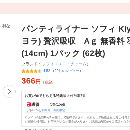
パンティライナー ソフィ Kiyo
ヨラ) 贅沢吸収 Aｇ 無香料
(14cm) 1パック (62枚)
ソフィ（ユニ・チャーム）
ブランド：
4.52 （29件のレビュー）
366
円
（税込）
お買い物でもらえる特典
最大付与率7%
5
獲得
%
(15pt)
うち4.5%は
利用先・期間限定
ログイン&全額PayPay支払いで獲得できます。原則として税抜金額に対し付与
も実際の付与数、付与率が少ない場合があります。詳細は内訳からご確認くださ