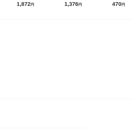
ジナル
ス 1セット（48本）天然水
紙配合 スコッティフラワー
ックティッシュ
1,872
1,376
470
円
円
円
紙パッ
オリジナル
パック 1セット（2パック12
リジナル 1セ
 オリジナ
ロール入）花の香り
5個入×2パック
ル