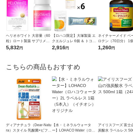
ヘリオホワイト 大容量（60
【ロハコ限定】大塚製薬 エ
ネイチャーメイド ベ
粒）ロート製薬 サプリメン
クエルジュレ 6個 ＆ トコエ
ロテン（70日分） 1個
ト
ル 1個(7袋入) SOYJOY プ
粒） 大塚製薬 サプリ
5,832
2,916
1,260
円
円
円
ラントベース ホワイトチョ
コ＆レモン付
こちらの商品もおすすめ
ディアナチュラ（Dear-Natu
【水・ミネラルウォータ
アイリスフーズ 富士
ra）スタイル 乳酸菌×ビフィ
ー】LOHACO Water（ロハ
炭酸水 ラベルレス 500