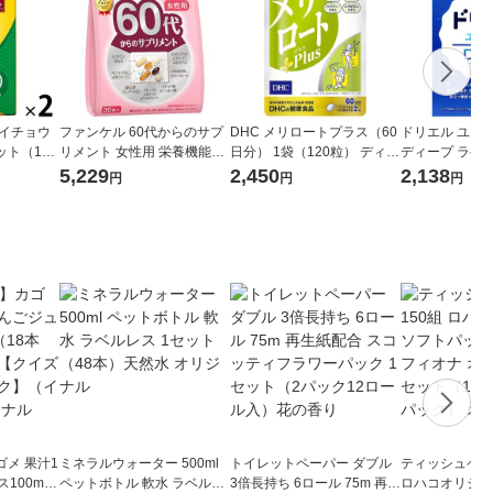
 イチョウ
ファンケル 60代からのサプ
DHC メリロートプラス（60
ドリエル ユアリ
ット（1個
リメント 女性用 栄養機能食
日分） 1袋（120粒） ディー
ディープ ラベ
能性表示食
品 15ー30日分 [ビタミンc ビ
エイチシー サプリメント
1袋（42粒・1
5,229
2,450
2,138
円
円
円
大塚製薬
タミンb ルテイン]
サプリメント 
品
メ 果汁1
ミネラルウォーター 500ml
トイレットペーパー ダブル
ティッシュペーパ
00ml 1
ペットボトル 軟水 ラベルレ
3倍長持ち 6ロール 75m 再生
ロハコオリジナ