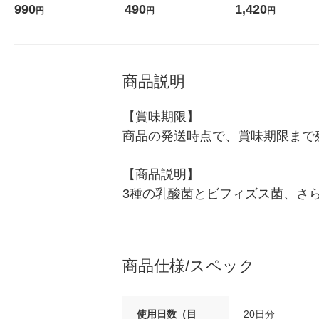
ズス菌+食物繊維・オリゴ糖
コウォーター）2L ラベルレ
箱（24本入）
990
490
1,420
円
円
円
20日分 1袋 アサヒGF
ス 1箱（5本入）（イチオ
シ） オリジナル
商品説明
【賞味期限】

商品の発送時点で、賞味期限まで残
【商品説明】

3種の乳酸菌とビフィズス菌、さ
商品仕様/スペック
使用日数（目
20日分