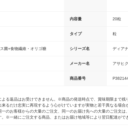
内容量
20粒
タイプ
粒
ズス菌+食物繊維・オリゴ糖
シリーズ名
ディア
メーカー名
アサヒ
商品番号
P38214
による返品はお受けできません。※商品の発送時点で、賞味期限まで残り
出来るだけ忠実に再現するよう心がけていますが実物と若干異なる場合
同一のお客様からの大量のご注文、同一のお届け先への大量のご注文は
す。※一緒にご注文する商品、またはお届け地域等により翌日配達がで