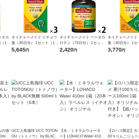
ータカ
ネイチャーメイド イチョウ
ネイチャーメイド ベータカ
ネイチャーメイド
（140
葉（30日分） 1セット（1個
ロテン（70日分） 1セット
葉（30日分） 1セ
メント
（60粒）×3） 機能性表示食
（1個（140粒）×2） 大塚製
（60粒）×2） 機
5,645
2,420
3,770
円
円
円
品 サプリメント 大塚製薬
薬 サプリメント
品 サプリメント 
山の強
UCC上島珈琲 UCC TOTON
【水・ミネラルウォータ
【ロハコ限定】カゴ
ml 1
OU（トトノウ） by BLACK
ー】LOHACO Water 410ml
00％りんごジュース1