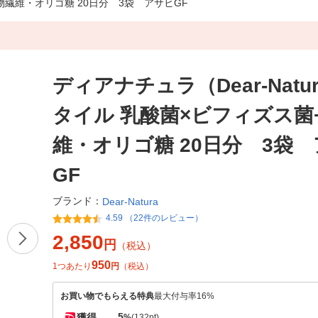
食物繊維・オリゴ糖 20日分 3袋 アサヒGF
ディアナチュラ（Dear-Natu
タイル 乳酸菌×ビフィズス菌
維・オリゴ糖 20日分 3袋
GF
ブランド：
Dear-Natura
4.59 （22件のレビュー）
2,850
円
（税込）
950
1つあたり
円
（税込）
お買い物でもらえる特典
最大付与率16%
5
獲得
%
(132pt)