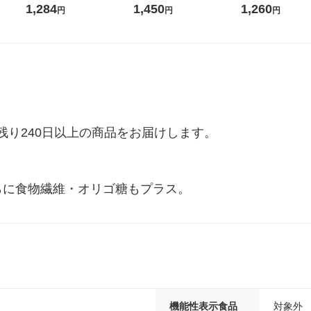
無糖 500ml 1セット（6本）
1箱（20本入）ラベルレス
箱（18本入）オリ
1,284
1,450
1,260
円
円
円
（イチオシ） オリジナル
【クイズ付き】【
ク】（イチオシ）
ル
り240日以上の商品をお届けします。

らに食物繊維・オリゴ糖もプラス。
機能性表示食品
対象外