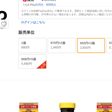
うち4.5%は
利用先・期間限定
ログイン&全額PayPay支払いで獲得できます。原則として税抜金額に対し付与
も実際の付与数、付与率が少ない場合があります。詳細は内訳からご確認くださ
ログインはこちら
販売単位
1個
970円×2個
9
950円×3個
990円
1,940円
3
2,850円
898円×5個
4,490円
お得