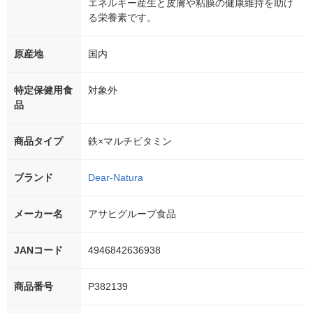
エネルギー産生と皮膚や粘膜の健康維持を助け
る栄養素です。
原産地
国内
特定保健用食
対象外
品
商品タイプ
鉄×マルチビタミン
ブランド
Dear-Natura
メーカー名
アサヒグループ食品
JANコード
4946842636938
商品番号
P382139