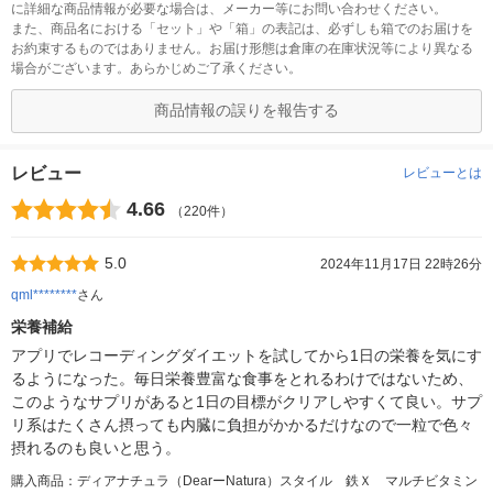
に詳細な商品情報が必要な場合は、メーカー等にお問い合わせください。
また、商品名における「セット」や「箱」の表記は、必ずしも箱でのお届けを
お約束するものではありません。お届け形態は倉庫の在庫状況等により異なる
場合がございます。あらかじめご了承ください。
商品情報の誤りを報告する
レビュー
レビューとは
4.66
（220件）
5.0
2024年11月17日 22時26分
qml********
さん
栄養補給
アプリでレコーディングダイエットを試してから1日の栄養を気にす
るようになった。毎日栄養豊富な食事をとれるわけではないため、
このようなサプリがあると1日の目標がクリアしやすくて良い。サプ
リ系はたくさん摂っても内臓に負担がかかるだけなので一粒で色々
摂れるのも良いと思う。
購入商品：ディアナチュラ（DearーNatura）スタイル 鉄Ｘ マルチビタミン