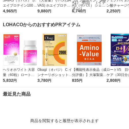
SAVAS（ザバス） ホ
（大容量）ザバス(SA
ソイプロテイン SAV
アミノバイタル
エイプロテイン100 リ
VAS) ホエイプロテイ
AS（ザバス） シェイ
ン酸チャージ
ッチショコラ味 1袋
4,965
ン100 リッチショコラ
9,880
プ＆ビューティ ミル
6,740
ー24本入箱 
2,250
円
円
円
円
（980g） 明治（イチ
味 1袋（2200g） 明治
クティー風味 1セッ
素 アミノ酸
オシ）
（イチオシ）
ト（1袋（900g）×
メント（イチ
LOHACOからのおすすめPRアイテム
2） 明治 （イチオ
シ）
ヘリオホワイト 大容
Obagi（オバジ） C イ
【機能性表示食品（成
ロートV5 目
量（60粒）ロート製
ンナーリポショット 7
分評価）】大塚製薬
ケア（30日分
薬 サプリメント
5,832
0g×28本入 ロート製
3,780
アミノバリュー パウ
835
（30粒入） 
2,808
円
円
円
円
薬
ダー（1リットル用）
製薬 目のサ
1箱（5袋入）
ト
最近見た商品
商品を閲覧すると履歴が表示されます