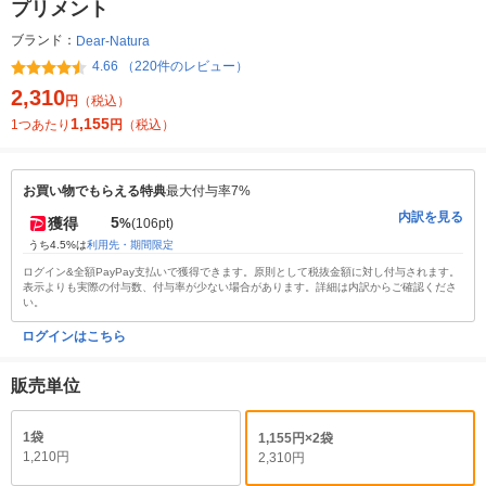
プリメント
ブランド：
Dear-Natura
4.66 （220件のレビュー）
2,310
円
（税込）
1,155
1つあたり
円
（税込）
お買い物でもらえる特典
最大付与率7%
内訳を見る
5
獲得
%
(106pt)
うち4.5%は
利用先・期間限定
ログイン&全額PayPay支払いで獲得できます。原則として税抜金額に対し付与されます。
表示よりも実際の付与数、付与率が少ない場合があります。詳細は内訳からご確認くださ
い。
ログインはこちら
販売単位
1袋
1,155円×2袋
1,210円
2,310円