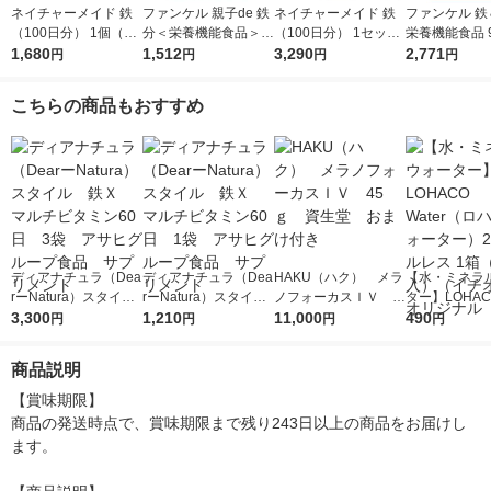
ネイチャーメイド 鉄
ファンケル 親子de 鉄
ネイチャーメイド 鉄
ファンケル 鉄
（100日分） 1個（20
分＜栄養機能食品＞ 3
（100日分） 1セット
栄養機能食品 
0粒） 大塚製薬 サプ
1,680
0〜60日分 1個 サプリ
1,512
（1個（200粒）×2）
3,290
[サプリ サプ
2,771
円
円
円
円
リメント
メント
大塚製薬 サプリメン
鉄分 葉酸サプ
ト
中 妊活 ビタミン
こちらの商品もおすすめ
ディアナチュラ（Dea
ディアナチュラ（Dea
HAKU（ハク） メラ
【水・ミネラ
rーNatura）スタイ
rーNatura）スタイ
ノフォーカスＩＶ 4
ター】LOHACO
ル 鉄Ｘ マルチビタ
3,300
ル 鉄Ｘ マルチビタ
1,210
5ｇ 資生堂 おまけ
11,000
r（ロハコウォ
490
円
円
円
円
ミン60日 3袋 アサ
ミン60日 1袋 アサ
付き
ー）2L ラベル
ヒグループ食品 サプ
ヒグループ食品 サプ
箱（5本入）
商品説明
リメント
リメント
シ） オリジナ
【賞味期限】

商品の発送時点で、賞味期限まで残り243日以上の商品をお届けし
ます。
