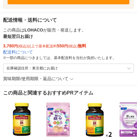
配送情報・送料について
この商品は
LOHACO
が販売・発送します。
最短翌日お届け
3,780
550
無料
円
(税込)以上で基本配送料
円
(税込)
配送料について
※
一部の商品につきましては、基本配送料を当社が負担いたします。
在庫確認住所：東京都にお届け
賞味期限/使用期限・返品について
この商品と関連するおすすめPRアイテム