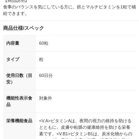
【商品説明】

食事のバランスを気にしている方に。鉄とマルチビタミンを1粒で補
給できます。
商品仕様/スペック
内容量
60粒
タイプ
粒
使用日数（目
60日分
安）
機能性表示食
対象外
品
栄養機能食品
<V.A>ビタミンAは、夜間の視力の維持を助ける
とともに、皮膚や粘膜の健康維持を助ける栄養
素です。<V.B1>ビタミンB1は、炭水化物からの