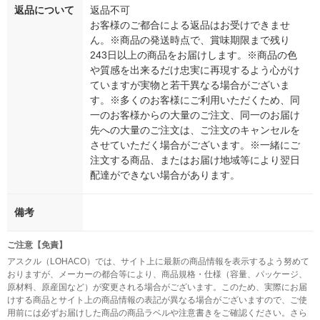
返品について
返品不可
お客様のご都合による返品はお受けできませ
ん。※商品の発送時点で、賞味期限まで残り
243日以上の商品をお届けします。※商品の色
や質感を出来るだけ忠実に再現するよう心がけ
ていますが実物と若干異なる場合がございま
す。※多くのお客様にご利用いただくため、同
一のお客様からの大量のご注文、同一のお届け
先への大量のご注文は、ご注文のキャンセルを
させていただく場合がございます。※一緒にご
注文する商品、またはお届け地域等により翌日
配達ができない場合があります。
備考
ご注意【免責】
アスクル（LOHACO）では、サイト上に最新の商品情報を表示するよう努めて
おりますが、メーカーの都合等により、商品規格・仕様（容量、パッケージ、
原材料、原産国など）が変更される場合がございます。このため、実際にお届
けする商品とサイト上の商品情報の表記が異なる場合がございますので、ご使
用前には必ずお届けした商品の商品ラベルや注意書きをご確認ください。さら