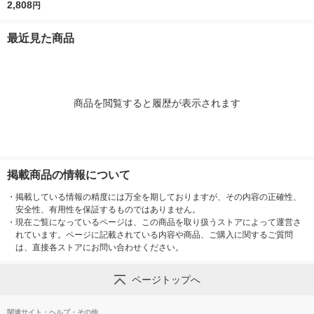
1ケース（1本×6）森
2,808
円
乳サンワールド 犬用
猫用 水分補給
最近見た商品
商品を閲覧すると履歴が表示されます
掲載商品の情報について
・
掲載している情報の精度には万全を期しておりますが、その内容の正確性、
安全性、有用性を保証するものではありません。
・
現在ご覧になっているページは、この商品を取り扱うストアによって運営さ
れています。ページに記載されている内容や商品、ご購入に関するご質問
は、直接各ストアにお問い合わせください。
ページトップへ
関連サイト・ヘルプ・その他