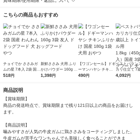
賞味期限/使用期限・返品について
こちらの商品もおすすめ
チョイでか ささみガ
新鮮ささみ 犬用 ふり
【ワゴンセール】ドギ
ベストバランス
ムの星 7本入 2袋 国産
かけパウダー 160g 3
ーマンハヤシ チキン
カリ仕立て 7
わんわん ドッグフー
518
袋 友人 ドッグフード
1,398
ふりかけ 国産 180g 1
490
トイプードル用 
4,092
円
円
円
円
ド 犬 おやつ
袋 犬用 おやつ
（450g×4袋
3袋 ドッグフ
商品説明
ドライ
【賞味期限】

商品の発送時点で、賞味期限まで残り121日以上の商品をお届けし
ます。

【商品説明】

噛みやすさが人気の牛皮ガムに鶏ささみをコーティングしました。
牛皮ガムが苦手なワンちゃんでも美味しく食べることができま