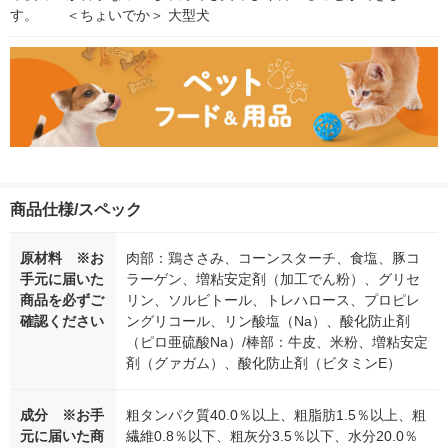
す。　　＜ちょいでか＞ 大型犬
商品仕様/スペック
原材料 ※お
肉部：鶏ささみ、コーンスターチ、食塩、豚コ
手元に届いた
ラーゲン、増粘安定剤（加工でん粉）、グリセ
商品を必ずご
リン、ソルビトール、トレハロース、プロピレ
確認ください
ングリコール、リン酸塩（Na）、酸化防止剤
（ピロ亜硫酸Na）/棒部：牛皮、米粉、増粘安定
剤（グァガム）、酸化防止剤（ビタミンE）
成分 ※お手
粗タンパク質40.0％以上、粗脂肪1.5％以上、粗
元に届いた商
繊維0.8％以下、粗灰分3.5％以下、水分20.0％