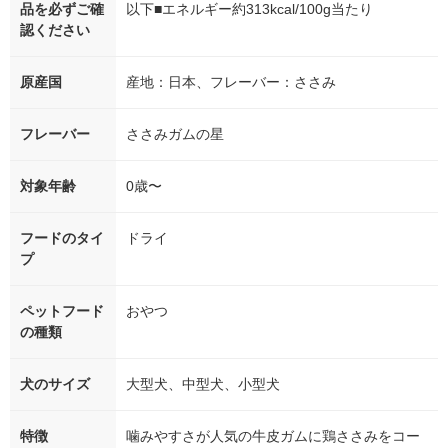
品を必ずご確
以下■エネルギー約313kcal/100g当たり
認ください
原産国
産地：日本、フレーバー：ささみ
フレーバー
ささみガムの星
対象年齢
0歳〜
フードのタイ
ドライ
プ
ペットフード
おやつ
の種類
犬のサイズ
大型犬、中型犬、小型犬
特徴
噛みやすさが人気の牛皮ガムに鶏ささみをコー