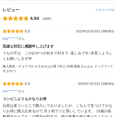
レビュー
レビューとは
4.84
（58件）
5.0
2025年10月10日 16時36分
bvg********
さん
迅速な対応に感謝申し上げます
うちの子は このおやつが好きで好きで..楽しみです♪末長くよろし
くお願いします🤲
購入商品：チョイでか ささみガムの星 7本入 10袋 国産 わんわん ドッグフード
犬 おやつ
5.0
2025年7月15日 15時36分
you********
さん
コンビニよりもかなりお得
以前は某コンビニで購入しておりましたが、こちらで見つけてかな
りお得に購入出来るので 月１程でリピ買いしています。 15歳の高
齢愛犬がとてもこの商品が好きで、他の食事を殆ど食べなくなり と