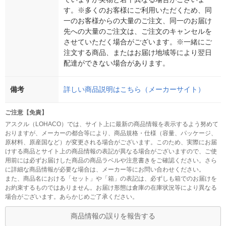
す。※多くのお客様にご利用いただくため、同
一のお客様からの大量のご注文、同一のお届け
先への大量のご注文は、ご注文のキャンセルを
させていただく場合がございます。※一緒にご
注文する商品、またはお届け地域等により翌日
配達ができない場合があります。
備考
詳しい商品説明はこちら（メーカーサイト）
ご注意【免責】
アスクル（LOHACO）では、サイト上に最新の商品情報を表示するよう努めて
おりますが、メーカーの都合等により、商品規格・仕様（容量、パッケージ、
原材料、原産国など）が変更される場合がございます。このため、実際にお届
けする商品とサイト上の商品情報の表記が異なる場合がございますので、ご使
用前には必ずお届けした商品の商品ラベルや注意書きをご確認ください。さら
に詳細な商品情報が必要な場合は、メーカー等にお問い合わせください。
また、商品名における「セット」や「箱」の表記は、必ずしも箱でのお届けを
お約束するものではありません。お届け形態は倉庫の在庫状況等により異なる
場合がございます。あらかじめご了承ください。
商品情報の誤りを報告する