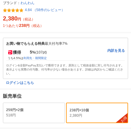
ブランド：
わんわん
4.84 （58件のレビュー）
2,380
円
（税込）
238
1つあたり
円
（税込）
お買い物でもらえる特典
最大付与率7%
内訳を見る
5
獲得
%
(107pt)
うち4.5%は
利用先・期間限定
ログイン&全額PayPay支払いで獲得できます。原則として税抜金額に対し付与されます。
表示よりも実際の付与数、付与率が少ない場合があります。詳細は内訳からご確認くださ
い。
ログインはこちら
販売単位
259円×2個
238円×10個
518円
2,380円
お得