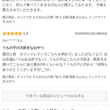
にかく、好んで食べてくれるものならと購入しております。 今後も
購入させていただきます。
購入商品：チョイでか ささみガムの星 7本入 10袋 国産 わんわん ドッグフード
犬 おやつ
5.0
2025年6月18日 9時43分
bvg********
さん
うちの子の大好きなおやつ
随分と前 セブンイレブンでこちらを求めていましたがなくなり..次
は生協(いつもある訳でなく)...うちの子はこちらが大好き...製造元を
調べてこちらに辿り着き2年くらいかな？うちの子に代わり『何時も
ありがとうございます٩(^‿^)۶』
購入商品：チョイでか ささみガムの星 7本入 10袋 国産 わんわん ドッグフード
犬 おやつ
今見ている商品のレビューのみを見る