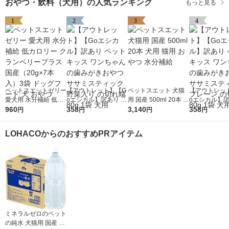
おやつ・飲料（犬用）の人気ランキング
もっと見る
1
2
3
4
ペットスエットゼリー
【アウトレット】【G
ペットスエット 犬猫
【アウトレッ
愛犬用 水分補給 低カ
oエシカル】訳あり ペ
用 国産 500ml 20本 犬
oエシカル】訳
ロリー クランベリー
960
ットキッス ワンちゃ
358
用 猫用 おやつ 水分補
3,140
ットキッス ワ
358
円
円
円
円
プラス 国産（20g×7
んの歯みがきおやつ
給
んの歯みがき
本入）3袋 ドッグフー
ササミスティック 野
ササミスティッ
LOHACOからのおすすめPRアイテム
ド 犬 おやつ
菜入り の切れ端 80g
レーン の切れ端
1袋 犬用
1袋 犬用
ミネラルゼロのペット
の純水 犬猫用 国産 2L