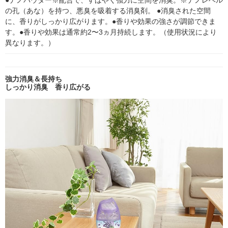
●ナノパウダー※配合で、すばやく強力に空間を消臭。※ナノレベル
の孔（あな）を持つ、悪臭を吸着する消臭剤。 ●消臭された空間
に、香りがしっかり広がります。●香りや効果の強さが調節できま
す。●香りや効果は通常約2〜3ヵ月持続します。（使用状況により
異なります。）
強力消臭＆長持ち
しっかり消臭 香り広がる