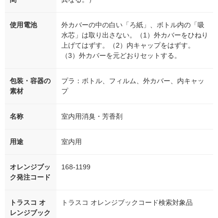
使用電池
外カバーの中の白い「ろ紙」、ボトル内の「吸
水芯」は取り出さない。（1）外カバーをひねり
上げてはずす。（2）内キャップをはずす。
（3）外カバーを元どおりセットする。
包装・容器の
プラ：ボトル、フィルム、外カバー、内キャッ
素材
プ
名称
室内用消臭・芳香剤
用途
室内用
オレンジブッ
168-1199
ク発注コード
トラスコ オ
トラスコ オレンジブックコード検索対象品
レンジブック