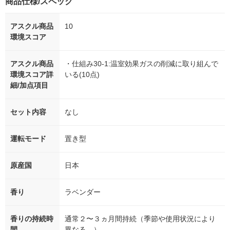
商品仕様/スペック
アスクル商品
10
環境スコア
アスクル商品
・仕組み30-1:温室効果ガスの削減に取り組んで
環境スコア詳
いる(10点)
細/加点項目
セット内容
なし
運転モード
置き型
原産国
日本
香り
ラベンダー
香りの持続時
通常２〜３ヵ月間持続（季節や使用状況により
間
異なる。）