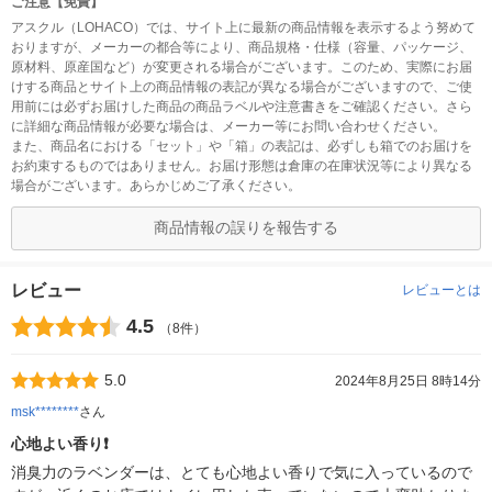
ご注意【免責】
アスクル（LOHACO）では、サイト上に最新の商品情報を表示するよう努めて
おりますが、メーカーの都合等により、商品規格・仕様（容量、パッケージ、
原材料、原産国など）が変更される場合がございます。このため、実際にお届
けする商品とサイト上の商品情報の表記が異なる場合がございますので、ご使
用前には必ずお届けした商品の商品ラベルや注意書きをご確認ください。さら
に詳細な商品情報が必要な場合は、メーカー等にお問い合わせください。
また、商品名における「セット」や「箱」の表記は、必ずしも箱でのお届けを
お約束するものではありません。お届け形態は倉庫の在庫状況等により異なる
場合がございます。あらかじめご了承ください。
商品情報の誤りを報告する
レビュー
レビューとは
4.5
（8件）
5.0
2024年8月25日 8時14分
msk********
さん
心地よい香り❗️
消臭力のラベンダーは、とても心地よい香りで気に入っているので