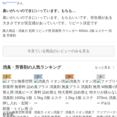
fre********
さん
臭いがいいのできにいっています。もちも…
臭いがいいのできにいっています。もちもいいです。存在感がある
大きさですが安定感があっていいです。リピート決定です
購入商品：消臭力 玄関 リビング用 部屋用 ラベンダー 400mL 2個 エステー 消
臭 芳香剤
今見ている商品のレビューのみを見る
消臭・芳香剤の人気ランキング
もっと見る
1
2
3
4
ドでか無香空間 部屋
消臭力 イオン消臭プ
消臭力 イオン消臭プ
ファブリーズ 