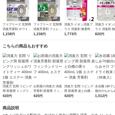
ファブリーズ 玄関用
ファブリーズ 玄関用
消臭力 イオン消臭プ
消臭力 イオン
消臭芳香剤 ホワイト
消臭芳香剤 フォレス
ラス 消臭剤 無香料 詰
ラス 消臭剤 無
ムスクの香り 7mL 1
1,238
ト＆シダーウッドの香
1,238
め替え 特大 1.5kg 2個
1,773
体 320g 2個
820
円
円
円
円
パック（本体+詰替1
り 7mL 1パック（本
エステー
個） P＆G
体+詰替1個） P＆G
こちらの商品もおすすめ
消臭力 玄関 リビング
お部屋の消臭力 消臭
消臭力 玄関 リビング
永谷園 1杯で
用 部屋用 イングリッ
芳香剤 部屋用 フィン
用 部屋用 炭と白檀の
個分のちから
シュホワイトティー 4
420
ランドリーフ 400mL
420
香り 400mL 1個 エス
420
フリーズドライ
1,512
円
円
円
円
00ml 1個 エステー 消
エステー
テー 消臭 芳香剤
袋（36食入）
臭 芳香剤
商品説明