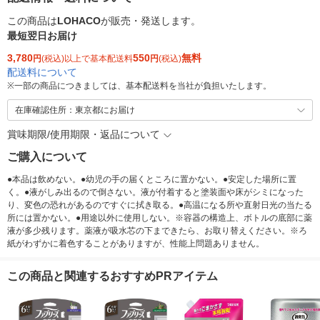
この商品は
LOHACO
が販売・発送します。
最短翌日お届け
3,780
550
無料
円
(税込)以上で基本配送料
円
(税込)
配送料について
※
一部の商品につきましては、基本配送料を当社が負担いたします。
在庫確認住所：東京都にお届け
賞味期限/使用期限・返品について
ご購入について
●本品は飲めない。●幼児の手の届くところに置かない。●安定した場所に置
く。●液がしみ出るので倒さない。液が付着すると塗装面や床がシミになった
り、変色の恐れがあるのですぐに拭き取る。●高温になる所や直射日光の当たる
所には置かない。●用途以外に使用しない。※容器の構造上、ボトルの底部に薬
液が多少残ります。薬液が吸水芯の下まできたら、お取り替えください。※ろ
紙がわずかに着色することがありますが、性能上問題ありません。
この商品と関連するおすすめPRアイテム