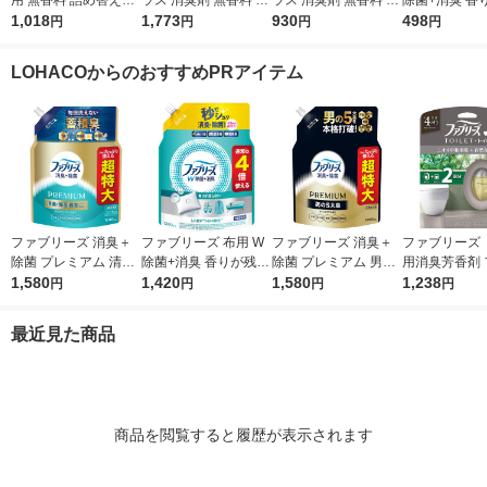
用 無香料 詰め替え用
ラス 消臭剤 無香料 詰
ラス 消臭剤 無香料 詰
除菌+消臭 香
消臭ビーズ 消臭剤 16
1,018
め替え 特大 1.5kg 2個
1,773
め替え 特大 1.5kg 1個
930
ない 本体 370
498
円
円
円
円
00g 1個 押し入れ・玄
エステー
エステー
スプレー P＆
関・部屋・トイレ用
LOHACOからのおすすめPRアイテム
小林製薬
ファブリーズ 消臭＋
ファブリーズ 布用 W
ファブリーズ 消臭＋
ファブリーズ 
除菌 プレミアム 清潔
除菌+消臭 香りが残ら
除菌 プレミアム 男の
用消臭芳香剤 
なランドリーの香り
1,580
ない 詰め替え 特大 12
1,420
5大臭クールアクア 詰
1,580
スト＆シダー
1,238
円
円
円
円
詰め替え 1240mL 1
80mL 消臭スプレー P
め替え 1240mL 1個
香り 6.3mL 
個 P＆Gジャパン合
＆G
P＆Gジャパン合同会
（本体+詰替1
最近見た商品
同会社
社
＆G
商品を閲覧すると履歴が表示されます