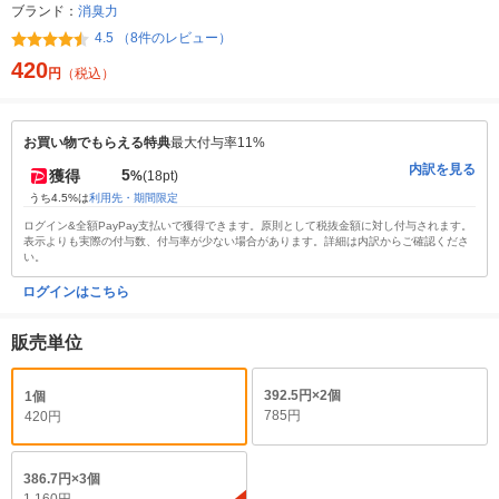
ブランド：
消臭力
4.5 （8件のレビュー）
420
円
（税込）
お買い物でもらえる特典
最大付与率11%
内訳を見る
5
獲得
%
(18pt)
うち4.5%は
利用先・期間限定
ログイン&全額PayPay支払いで獲得できます。原則として税抜金額に対し付与されます。
表示よりも実際の付与数、付与率が少ない場合があります。詳細は内訳からご確認くださ
い。
ログインはこちら
販売単位
392.5円×2個
1個
785円
420円
386.7円×3個