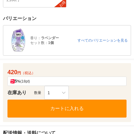
1,160円
お得
バリエーション
香り：
ラベンダー
すべてのバリエーションを見る
セット数：
1個
420
円
（税込）
5
%
(18pt)
在庫あり
1
数量
カートに入れる
配送情報・送料について