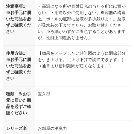
注意事項1
・高温になる所や直射日光の当たる所には置か
※お手元に届
ない。・用途以外に使用しない。※容器の構造
いた商品を必
上、ボトルの底部に薬液が多少残ります。薬液
ずご確認くだ
が吸水芯の下まできたら、お取り替えくださ
さい
い。※ろ紙がわずかに着色することがあります
が、性能上問題ありません。
使用方法1
【効果をアップしたい時】図のように調節部分
※お手元に届
を引き上げる。（上げ下げで調節できます。）
いた商品を必
（通常より使用期間が短くなります。）
ずご確認くだ
さい
種類 ※お手
置き型
元に届いた商
品を必ずご確
認ください
シリーズ名
お部屋の消臭力