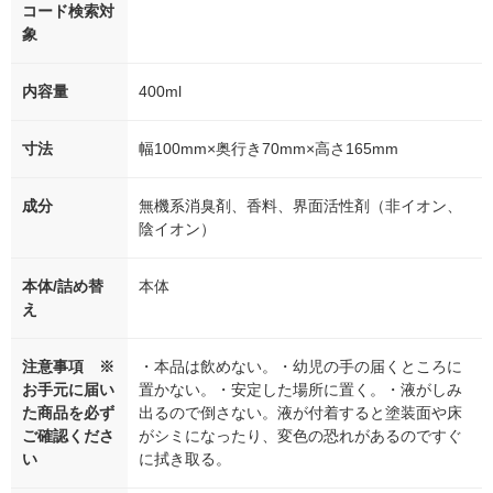
コード検索対
象
内容量
400ml
寸法
幅100mm×奥行き70mm×高さ165mm
成分
無機系消臭剤、香料、界面活性剤（非イオン、
陰イオン）
本体/詰め替
本体
え
注意事項 ※
・本品は飲めない。・幼児の手の届くところに
お手元に届い
置かない。・安定した場所に置く。・液がしみ
た商品を必ず
出るので倒さない。液が付着すると塗装面や床
ご確認くださ
がシミになったり、変色の恐れがあるのですぐ
い
に拭き取る。