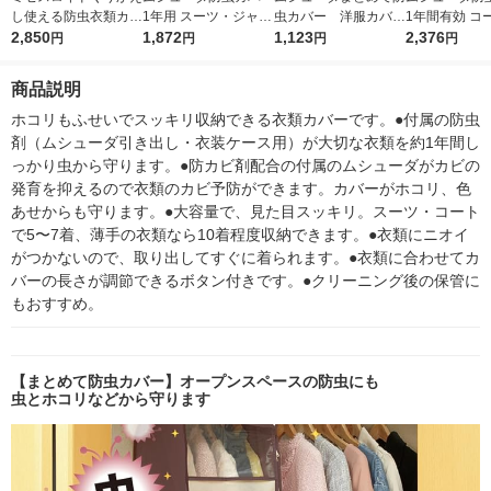
し使える防虫衣類カバ
1年用 スーツ・ジャケ
虫カバー 洋服カバ
1年間有効 コ
ー 1セット（3個）白
2,850
ット4枚 1セット（3
1,872
ー エステー
1,123
ンピース用1
2,376
円
円
円
円
元アース
袋） エステー
洋服カバー 
ー エステ
商品説明
ホコリもふせいでスッキリ収納できる衣類カバーです。●付属の防虫
剤（ムシューダ引き出し・衣装ケース用）が大切な衣類を約1年間し
っかり虫から守ります。●防カビ剤配合の付属のムシューダがカビの
発育を抑えるので衣類のカビ予防ができます。カバーがホコリ、色
あせからも守ります。●大容量で、見た目スッキリ。スーツ・コート
で5〜7着、薄手の衣類なら10着程度収納できます。●衣類にニオイ
がつかないので、取り出してすぐに着られます。●衣類に合わせてカ
バーの長さが調節できるボタン付きです。●クリーニング後の保管に
もおすすめ。
【まとめて防虫カバー】オープンスペースの防虫にも
虫とホコリなどから守ります