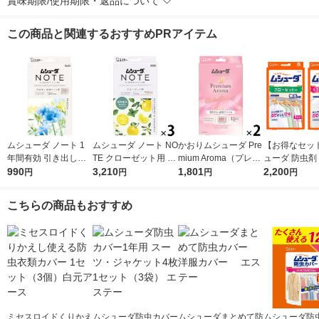
賞味期限/使用期限・返品について
この商品と関連するおすすめPRアイテム
ムシューダ ノート 1
ムシューダ ノート NO
かおりムシューダ Pre
【お得なセッ
年間有効 引き出し・
TE クローゼット用 衣
mium Aroma（プレミ
ューダ 防虫剤
衣装ケース用 フリー
990
類 防虫剤 ペパーミン
3,210
アムアロマ） 引出
1,801
有効 無香タイ
2,200
円
円
円
円
ジア 1箱（24個入）
ト＆ベルガモット 1セ
し・衣装ケース用 1セ
ーゼット用 3個
エステー
ット（1箱（3個入）×
ット（24個入×2箱）
き出し・衣装
こちらの商品もおすすめ
3） エステー
アーバンロマンス エ
32個入 エステー
ステー
set
ミセスロイドくりかえ
ムシューダ防虫カバー
ムシューダまとめて防
ムシューダ防