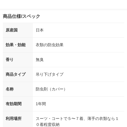
商品仕様/スペック
原産国
日本
効果・効能
衣類の防虫効果
香り
無臭
商品タイプ
吊り下げタイプ
名称
防虫剤（カバー）
有効期間
1年間
利用場所
スーツ・コートで５〜７着、薄手の衣類なら１
０着程度収納