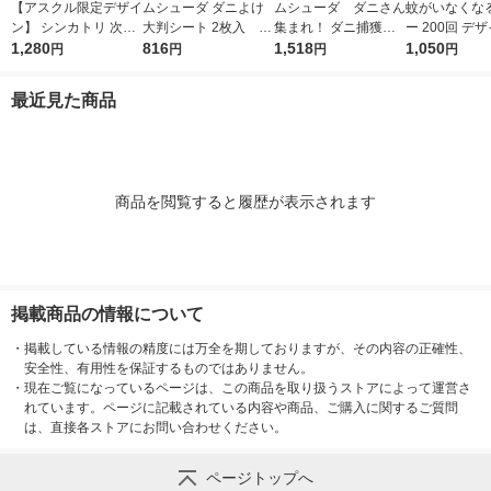
【アスクル限定デザイ
ムシューダ ダニよけ
ムシューダ ダニさん
蚊がいなくな
ン】 シンカトリ 次世
大判シート 2枚入 ダ
集まれ！ ダニ捕獲シ
ー 200回 デ
代型 屋内蚊取り 電源
1,280
ニ除け エステー
816
ート 1個（2枚入） エ
1,518
無香料 12時間
1,050
円
円
円
円
不要 ブラウン容器 20
ステー
取り 殺虫剤 ワンプッ
0日 無臭 蚊 駆除 玄関
シュ 1本 KIN
最近見た商品
KINCHO キンチョー 1
ンチョー
セット 限定
商品を閲覧すると履歴が表示されます
掲載商品の情報について
・
掲載している情報の精度には万全を期しておりますが、その内容の正確性、
安全性、有用性を保証するものではありません。
・
現在ご覧になっているページは、この商品を取り扱うストアによって運営さ
れています。ページに記載されている内容や商品、ご購入に関するご質問
は、直接各ストアにお問い合わせください。
ページトップへ