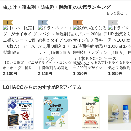
虫よけ・殺虫剤・防虫剤・除湿剤の人気ランキング
もっと見る
1
2
3
4
【ロハコ限定】ダニが
ドライペットコンパク
蚊がいなくなるスプレ
ドライ＆ドライ
ホイホイ ダニ捕りシ
ト 除湿剤 詰め替えタ
ー 200回 デザイン缶
気とり 除湿剤 
ート 1個（6枚入） ア
2,100
イプ つめかえ用 3個
2,118
無香料 12時間持続 蚊
1,050
ねこ 1000ml
1,095
円
円
円
円
ース製薬 限定
入 1セット（15個:3個
取り 殺虫剤 ワンプッ
（4個入） 白
入×5パック）
シュ 1本 KINCHO キ
LOHACOからのおすすめPRアイテム
ンチョー