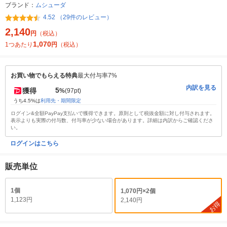
ブランド：
ムシューダ
4.52 （29件のレビュー）
2,140
円
（税込）
1,070
1つあたり
円
（税込）
お買い物でもらえる特典
最大付与率7%
内訳を見る
5
獲得
%
(97pt)
うち4.5%は
利用先・期間限定
ログイン&全額PayPay支払いで獲得できます。原則として税抜金額に対し付与されます。
表示よりも実際の付与数、付与率が少ない場合があります。詳細は内訳からご確認くださ
い。
ログインはこちら
販売単位
1個
1,070円×2個
1,123円
2,140円
お得