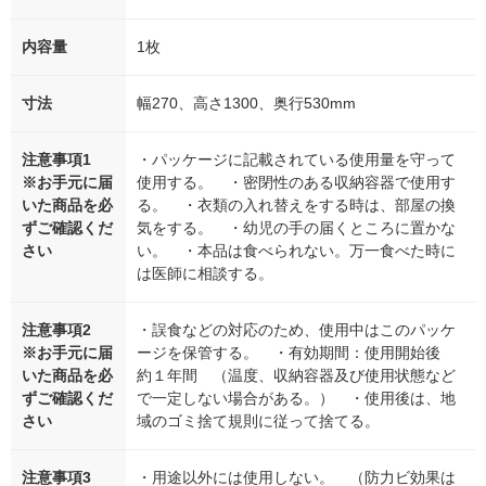
内容量
1枚
寸法
幅270、高さ1300、奥行530mm
注意事項1
・パッケージに記載されている使用量を守って
※お手元に届
使用する。 ・密閉性のある収納容器で使用す
いた商品を必
る。 ・衣類の入れ替えをする時は、部屋の換
ずご確認くだ
気をする。 ・幼児の手の届くところに置かな
さい
い。 ・本品は食べられない。万一食べた時に
は医師に相談する。
注意事項2
・誤食などの対応のため、使用中はこのパッケ
※お手元に届
ージを保管する。 ・有効期間：使用開始後
いた商品を必
約１年間 （温度、収納容器及び使用状態など
ずご確認くだ
で一定しない場合がある。） ・使用後は、地
さい
域のゴミ捨て規則に従って捨てる。
注意事項3
・用途以外には使用しない。 （防力ビ効果は