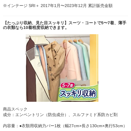
※インテージ SRI＋ 2017年1月〜2023年12月 累計販売金額
【たっぷり収納、見た目スッキリ】スーツ・コートで5〜7着、薄手
の衣類なら10着程度収納できます。
商品スペック
成分：エンペントリン（防虫成分）、スルファミド系防カビ剤
内容量：●衣類用収納力バー1枚（幅27cm×長さ130cm×奥行53cm）