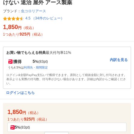
けない 退治 屋外 アース製薬
ブランド：
虫コロリアース
4.5 （34件のレビュー）
1,850
円
（税込）
925
1つあたり
円
（税込）
お買い物でもらえる特典
最大付与率11%
内訳を見る
5
獲得
%
(83pt)
うち4.5%は
利用先・期間限定
ログイン&全額PayPay支払いで獲得できます。原則として税抜金額に対し付与されます。
表示よりも実際の付与数、付与率が少ない場合があります。詳細は内訳からご確認くださ
い。
ログインはこちら
1,850
円
（税込）
925
1つあたり
円
（税込）
5
%
(83pt)