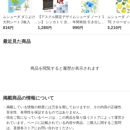
ムシューダ ダニよけ
【アスクル限定デザイ
ムシューダ ノート 1
ムシューダ ノ
大判シート 2枚入 ダ
ン】 シンカトリ 次世
年間有効 引き出し・
TE クローゼッ
ニ除け エステー
816
代型 屋内蚊取り 電源
1,280
衣装ケース用 フリー
990
類 防虫剤 ペ
3,210
円
円
円
円
不要 ブラウン容器 20
ジア 1箱（24個入）
ト＆ベルガモッ
0日 無臭 蚊 駆除 玄関
エステー
ット（1箱（3
最近見た商品
KINCHO キンチョー 1
3） エステー
セット 限定
商品を閲覧すると履歴が表示されます
掲載商品の情報について
・
掲載している情報の精度には万全を期しておりますが、その内容の正確性、
安全性、有用性を保証するものではありません。
・
現在ご覧になっているページは、この商品を取り扱うストアによって運営さ
れています。ページに記載されている内容や商品、ご購入に関するご質問
は、直接各ストアにお問い合わせください。