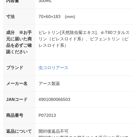
内容量
300mL
寸法
70×60×183 (mm)
成分 ※お手
ピレトリン[天然除虫菊エキス]、d-T80フタルス
元に届いた商
リン（ピレスロイド系）、ビフェントリン（ピ
品を必ずご確
レスロイド系）
認ください
ブランド
虫コロリアース
メーカー名
アース製薬
JANコード
4901080066503
商品番号
P072013
返品について
開封後返品不可