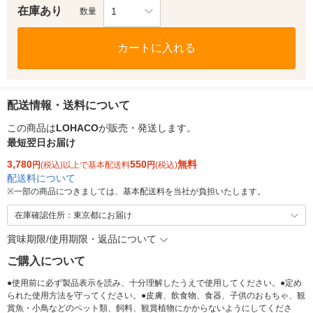
在庫あり
1
数量
カートに入れる
配送情報・送料について
この商品は
LOHACO
が販売・発送します。
最短翌日お届け
3,780
550
無料
円
(税込)以上で基本配送料
円
(税込)
配送料について
※
一部の商品につきましては、基本配送料を当社が負担いたします。
在庫確認住所：東京都にお届け
賞味期限/使用期限・返品について
ご購入について
●使用前に必ず製品表示を読み、十分理解したうえで使用してください。●定め
られた使用方法を守ってください。●皮膚、飲食物、食器、子供のおもちゃ、観
賞魚・小鳥などのペット類、飼料、観賞植物にかからないようにしてくださ