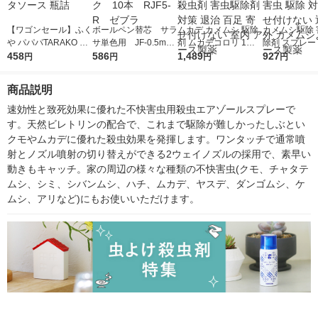
【ワゴンセール】ふく
ボールペン替芯 サラ
ムカデ カメムシ 駆除
カメムシ駆除 
や パパパTARAKO た
サ単色用 JF-0.5mm
剤 ムカデコロリ 1プ
除剤 スプレー
らこ油漬け 70g 1個
458
芯 赤 ゲルインク
586
ッシュ式スプレー 80
1,489
リアース 300m
927
円
円
円
円
パスタソース 瓶詰
10本 RJF5-R ゼブ
回分 1本 殺虫剤 害虫
殺虫剤 害虫 駆
ラ
駆除剤 対策 退治 百足
寄せ付けない 
商品説明
寄せ付けない 室内 ア
外 カメムシよ
ース製薬
ス製薬
速効性と致死効果に優れた不快害虫用殺虫エアゾールスプレーで
す。天然ビレトリンの配合で、これまで駆除が難しかったしぶとい
クモやムカデに優れた殺虫効果を発揮します。ワンタッチで通常噴
射とノズル噴射の切り替えができる2ウェイノズルの採用で、素早い
動きもキャッチ。家の周辺の様々な種類の不快害虫(クモ、チャタテ
ムシ、シミ、シバンムシ、ハチ、ムカデ、ヤスデ、ダンゴムシ、ケ
ムシ、アリなど)にもお使いいただけます。