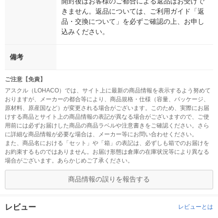
開封後はお客様のご都合による返品はお受けで
きません。返品については、ご利用ガイド「返
品・交換について」を必ずご確認の上、お申し
込みください。
備考
ご注意【免責】
アスクル（LOHACO）では、サイト上に最新の商品情報を表示するよう努めて
おりますが、メーカーの都合等により、商品規格・仕様（容量、パッケージ、
原材料、原産国など）が変更される場合がございます。このため、実際にお届
けする商品とサイト上の商品情報の表記が異なる場合がございますので、ご使
用前には必ずお届けした商品の商品ラベルや注意書きをご確認ください。さら
に詳細な商品情報が必要な場合は、メーカー等にお問い合わせください。
また、商品名における「セット」や「箱」の表記は、必ずしも箱でのお届けを
お約束するものではありません。お届け形態は倉庫の在庫状況等により異なる
場合がございます。あらかじめご了承ください。
商品情報の誤りを報告する
レビュー
レビューとは