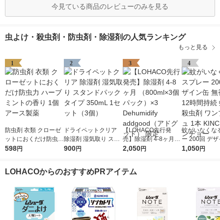
今見ている商品のレビューのみを見る
虫よけ・殺虫剤・防虫剤・除湿剤の人気ランキング
もっと見る
1
2
3
4
防虫剤 衣類 クローゼ
ドライペットクリア
【LOHACO先行発
蚊がいなくな
ットにおくだけ防虫力
除湿剤 湿気取り スタ
売】除湿剤 4-8ヶ月
ー 200回 デ
ハーブミントの香り 1
598
ンドパックタイプ 350
900
（800ml×3個パック）
2,050
無香料 12時間
1,050
円
円
円
円
個 アース製薬
mL 1セット（3個）
×3 Dehumidify addgo
取り 殺虫剤 ワンプッ
od（アドグッド） 限
シュ 1本 KIN
LOHACOからのおすすめPRアイテム
定
ンチョー