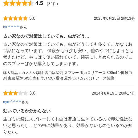
4.5
（34件）
5.0
2025年6月25日 2時13分
hir********
さん
古い家なので対策はしていても、虫がどう…
古い家なので対策はしていても、虫がどうしても多くて、かなりお
世話になっています。 値段がもう少し安い、他のやつにしようとも
考えたけど、やっぱり使い慣れていて、確実にしとめられるのでこ
のスプレーばかり購入してしまいます。
購入商品：カメムシ駆除 害虫駆除剤 スプレー 虫コロリアース 300ml 1個 殺虫
剤 害虫 駆除 対策 寄せ付けない 退治 屋外 カメムシよけ アース製薬
3.0
2024年8月19日 20時17分
aya********
さん
効いているか分からない
生ゴミの袋にスプレーしても虫は普通に生きているので即効性はな
いと思ったし、どの虫に効果があり、効果がないものもいるのか知
りたい。