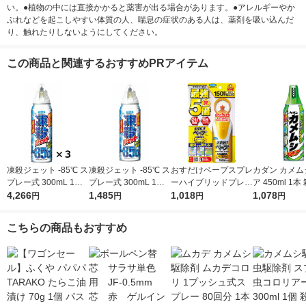
い。●植物の中には直接かかると薬害が出る場合があります。●アレルギーやか
ぶれなどを起こしやすい体質の人、喘息の症状のある人は、薬剤を吸い込んだ
り、触れたりしないようにしてください。
この商品と関連するおすすめPRアイテム
凍殺ジェット -85℃ ス
凍殺ジェット -85℃ ス
おすだけベープスプレ
カダン カメム
プレー式 300mL 1セ
プレー式 300mL 1本
ーハイブリッドプレミ
ア 450ml 1
ット（3本） 殺虫剤
4,266
殺虫剤 フマキラー
1,485
アム 150回分 不快害
1,018
フマキラー
1,078
円
円
円
円
フマキラー
虫用 フマキラー株式
会社
こちらの商品もおすすめ