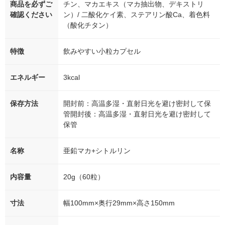
商品を必ずご
チン、マカエキス（マカ抽出物、デキストリ
確認ください
ン）/ 二酸化ケイ素、ステアリン酸Ca、着色料
（酸化チタン）
特徴
飲みやすい小粒カプセル
エネルギー
3kcal
保存方法
開封前：高温多湿・直射日光を避け密封して保
管開封後：高温多湿・直射日光を避け密封して
保管
名称
亜鉛マカ+シトルリン
内容量
20g（60粒）
寸法
幅100mm×奥行29mm×高さ150mm