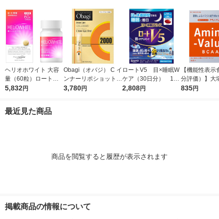
ヘリオホワイト 大容
Obagi（オバジ） C イ
ロートV5 目×睡眠W
【機能性表示
量（60粒）ロート製
ンナーリポショット 7
ケア（30日分） 1個
分評価）】大
薬 サプリメント
5,832
0g×28本入 ロート製
3,780
（30粒入） ロート
2,808
アミノバリュー
835
円
円
円
円
薬
製薬 目のサプリメン
ダー（1リッ
ト
1箱（5袋入）
最近見た商品
商品を閲覧すると履歴が表示されます
掲載商品の情報について