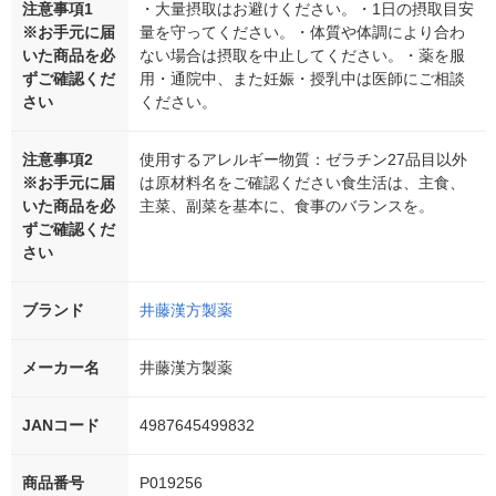
注意事項1
・大量摂取はお避けください。・1日の摂取目安
※お手元に届
量を守ってください。・体質や体調により合わ
いた商品を必
ない場合は摂取を中止してください。・薬を服
ずご確認くだ
用・通院中、また妊娠・授乳中は医師にご相談
さい
ください。
注意事項2
使用するアレルギー物質：ゼラチン27品目以外
※お手元に届
は原材料名をご確認ください食生活は、主食、
いた商品を必
主菜、副菜を基本に、食事のバランスを。
ずご確認くだ
さい
ブランド
井藤漢方製薬
メーカー名
井藤漢方製薬
JANコード
4987645499832
商品番号
P019256