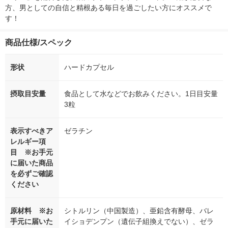
方、男としての自信と精根ある毎日を過ごしたい方にオススメで
す！
商品仕様/スペック
形状
ハードカプセル
摂取目安量
食品として水などでお飲みください。1日目安量
3粒
表示すべきア
ゼラチン
レルギー項
目 ※お手元
に届いた商品
を必ずご確認
ください
原材料 ※お
シトルリン（中国製造）、亜鉛含有酵母、バレ
手元に届いた
イショデンプン（遺伝子組換えでない）、ゼラ