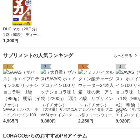
DHC マカ（20日分）
1袋（60粒） ディーエ
イチシー サプリメン
1,300
円
ト
サプリメントの人気ランキング
もっと見る
1
2
3
4
SAVAS（ザバス） ホ
（大容量）ザバス(SA
アミノバイタル クエ
SAVAS（ザバ
エイプロテイン100 リ
VAS) ホエイプロテイ
ン酸チャージウォータ
エイプロテイン
ッチショコラ味 1袋
4,965
ン100 リッチショコラ
9,880
ー24本入箱 味の
2,250
ッチショコラ
9,920
円
円
円
円
（980g） 明治（イチ
味 1袋（2200g） 明治
素 アミノ酸 サプリ
ット（1袋（98
オシ）
（イチオシ）
メント（イチオシ）
2） 明治（イ
LOHACOからのおすすめPRアイテム