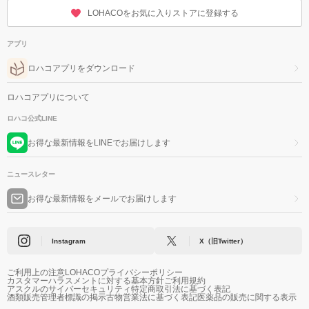
LOHACOをお気に入りストアに登録する
アプリ
ロハコアプリをダウンロード
ロハコアプリについて
ロハコ公式LINE
お得な最新情報をLINEでお届けします
ニュースレター
お得な最新情報をメールでお届けします
Instagram
X（旧Twitter）
ご利用上の注意
LOHACOプライバシーポリシー
カスタマーハラスメントに対する基本方針
ご利用規約
アスクルのサイバーセキュリティ
特定商取引法に基づく表記
酒類販売管理者標識の掲示
古物営業法に基づく表記
医薬品の販売に関する表示