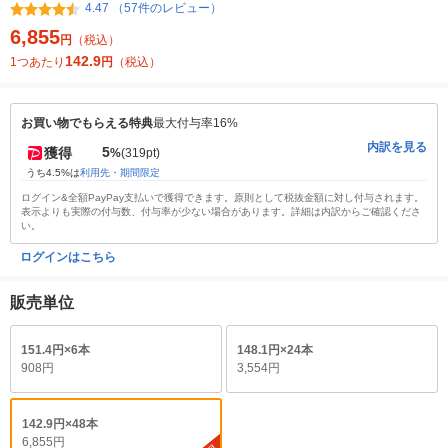
4.47 （57件のレビュー）
6,855
円
（税込）
142.9
1つあたり
円
（税込）
お買い物でもらえる特典
最大付与率16%
内訳を見る
5
獲得
%
(319pt)
うち4.5%は
利用先・期間限定
ログイン&全額PayPay支払いで獲得できます。原則として税抜金額に対し付与されます。
表示よりも実際の付与数、付与率が少ない場合があります。詳細は内訳からご確認くださ
い。
ログインはこちら
販売単位
151.4円×6本
148.1円×24本
908円
3,554円
142.9円×48本
6,855円