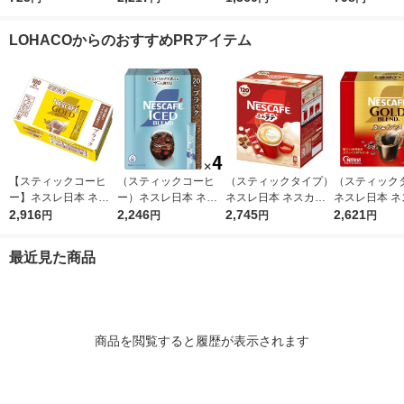
ス 900ml 1箱（12本
袋（1kg） オリジナル
ドブレンド 15
入）
詰替用 インス
LOHACOからのおすすめPRアイテム
コーヒー イ
ア
【スティックコーヒ
（スティックコーヒ
（スティックタイプ）
（スティック
ー】ネスレ日本 ネス
ー）ネスレ日本 ネス
ネスレ日本 ネスカフ
ネスレ日本 ネ
カフェ ゴールドブレ
2,916
カフェ アイスブレン
2,246
ェ エクセラ ふわラテ
2,745
ェゴールドブ
2,621
円
円
円
円
ンド スティック ブラ
ド スティック ブラッ
1箱（120本入） 個
カフェインレス
ック 1箱（100本入）
ク 1セット（20本入×
包装 大容量
（50本入）ブ
最近見た商品
4箱）
ク 無糖 大
商品を閲覧すると履歴が表示されます