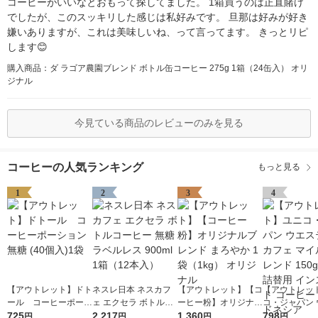
コーヒーがいいなとおもって探してました。 1箱買うのは正直賭け
でしたが、このスッキリした感じは私好みです。 旦那は好みが好き
嫌いありますが、これは美味しいね、って言ってます。 きっとリピ
します😊
購入商品：ダ ラゴア農園ブレンド ボトル缶コーヒー 275g 1箱（24缶入） オリ
ジナル
今見ている商品のレビューのみを見る
コーヒーの人気ランキング
もっと見る
1
2
3
4
【アウトレット】ドト
ネスレ日本 ネスカフ
【アウトレット】【コ
【アウトレッ
ール コーヒーポーシ
ェ エクセラ ボトルコ
ーヒー粉】オリジナル
コ・ジャパン 
ョン 無糖 (40個入)1袋
725
ーヒー 無糖 ラベルレ
2,217
ブレンド まろやか 1
1,360
ティンカフェ 
798
円
円
円
円