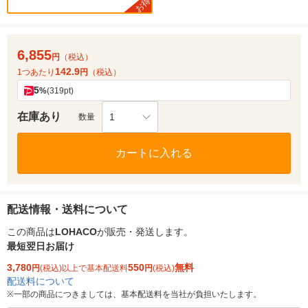
お得
6,855
円
（税込）
142.9
1つあたり
円
（税込）
5
%
(319pt)
在庫あり
1
数量
カートに入れる
配送情報・送料について
この商品は
LOHACO
が販売・発送します。
最短翌日お届け
3,780
550
無料
円
(税込)以上で基本配送料
円
(税込)
配送料について
※
一部の商品につきましては、基本配送料を当社が負担いたします。