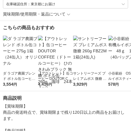
在庫確認住所：東京都にお届け
賞味期限/使用期限・返品について
こちらの商品もおすすめ
ダ ラゴア農園ブレン
【アウトレット】缶コ
サントリーフーズ プ
小谷穀紛 OS
ド ボトル缶コーヒー
ーヒー DOUTOR COF
レミアムボス 微糖 26
ルイボスティー
275g 1箱（24缶入）
3,554
FEE（ドトールコーヒ
4,416
0g FBZ2M 1箱(24缶
3,929
ｇ 1箱（40
578
円
円
円
円
オリジナル
ー） ひのきわみブラ
入)
入）
ック 無糖 ボトル缶 26
商品説明
0g 珈琲 24本入×２
【賞味期限】

商品の発送時点で、賞味期限まで残り120日以上の商品をお届けし
ます。

【商品説明】
