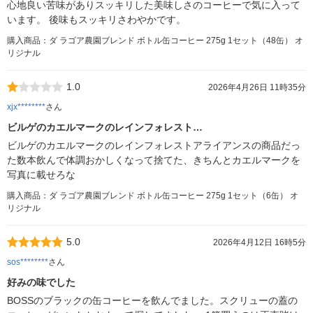
心地良い苦味がありスッキリした美味しさのコーヒーで気に入って
います。 後味もスッキリさわやかです。
購入商品：ダ ラゴア農園ブレンド ボトル缶コーヒー 275g 1セット（48缶） オ
リジナル
1.0
2026年4月26日 11時35分
xjx********
さん
ビルゲのカエルマークのレインフォレスト…
ビルゲのカエルマークのレインフォレストアライアンスの商品だっ
た数本飲んで体調おかしくなって捨てた、きちんとカエルマークを
写真に載せろな
購入商品：ダ ラゴア農園ブレンド ボトル缶コーヒー 275g 1セット（6缶） オ
リジナル
5.0
2026年4月12日 16時5分
sos********
さん
好みの味でした
BOSSのブラックの缶コーヒーを飲んでました。スクリューの蓋の