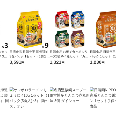
るカッ
日清食品 日清ラ王 豚骨醤油
日清食品 お椀で食べるシリ
日清食品 日清ラ王 
 3食
3食パック 1セット（1袋(3食
ーズ3食P×4種セット［カッ
パック 1セット（1
入)×9） インスタントラーメ
プヌードル・シーフードヌ
×3） インスタン
3,591
1,321
1,230
円
円
円
 袋麺
ン 袋麺
ードル・どん兵衛・チキン
袋麺
ラーメン］詰合アソートセ
ット