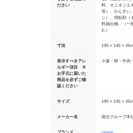
ださい
料、オニオンエ
等）、かんすい
シ）、増粘剤（
料抽出物、（一
む）
寸法
190 × 145 × 35
表示すべきアレ
小麦・卵・牛肉
ルギー項目 ※
お手元に届いた
商品を必ずご確
認ください
サイズ
190 × 145 × 35
メーカー名
国分グループ本
ブランド
tabete