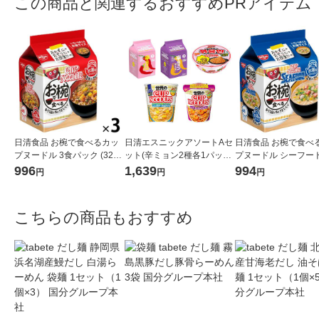
この商品と関連するおすすめPRアイテム
日清食品 お椀で食べるカッ
日清エスニックアソートAセ
日清食品 お椀で食べ
プヌードル 3食パック (32g×
ット(辛ミョン2種各1パック
プヌードル シーフード
3食) 3個 スープ インスタン
+ポックンミョンカップ1食
パック (34g×3食) 3個 スープ
996
1,639
994
円
円
円
トラーメン 袋麺
＋世界のカップヌードル2種
インスタントラーメン
各1食)
こちらの商品もおすすめ