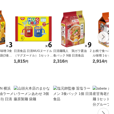
味噌 3食
日清食品 日清MUGヌードル
日清麺職人 鶏ガラ醤油 2
お椀で食べるカ
袋(3食入)
（マグヌードル） 1セット
食パック 9個 日清食品
ル味噌 1セット
トラーメン
（1袋(4食入)×6） 栄養機能
9) 日清食品
1,815
2,316
2,914
円
円
円
食品 インスタントラーメン
袋麺 スープ