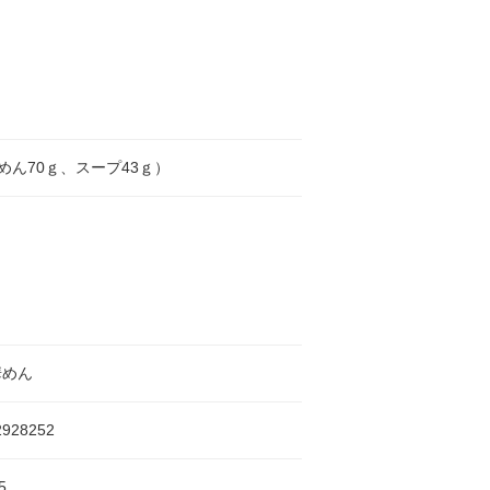
（めん70ｇ、スープ43ｇ）
華めん
2928252
5