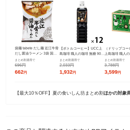
袋麺 tabete だし麺 近江牛骨
【ボトルコーヒー】UCC上
（ドリップコー
だし醤油ラーメン 3袋 国分
島珈琲 職人の珈琲 無糖 900
上島珈琲 職人
グループ本社
ml 1箱（12本入）
プコーヒー 深
まとめ割適用で
まとめ割適用で
まとめ割適用で
シャルブレンド 
696円
2,033円
3,788円
入）
662
1,932
3,599
円
円
円
【最大10％OFF】夏の食いしん坊まとめ割
ほかの対象