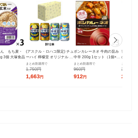
はん もち麦・
(アスクル・ロハコ限定) チュ
ボンカレーネオ 牛肉の旨み
青の洞窟 
0g 3個 大塚食品
ーハイ 檸檬堂 オリジナル 4
中辛 200g 1セット（1個×
の旨味広
種アソート 350ml 1箱(12本
3）大塚食品 レトルトカレー
人前・12
まとめ割適用で
まとめ割適用で
まとめ割適
入) 限定
レンジ対応
ェルナ パ
1,750円
960円
225円
対応
1,663
912
214
円
円
円