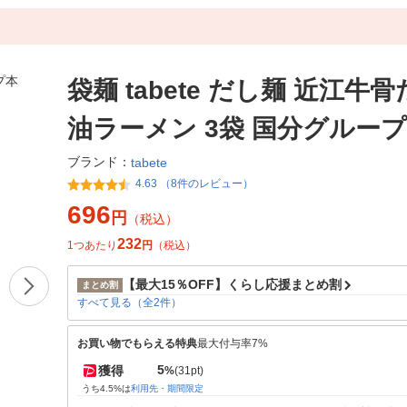
袋麺 tabete だし麺 近江牛
油ラーメン 3袋 国分グルー
ブランド：
tabete
4.63 （8件のレビュー）
696
円
（税込）
232
1つあたり
円
（税込）
【最大15％OFF】くらし応援まとめ割
まとめ割
すべて見る（全2件）
お買い物でもらえる特典
最大付与率7%
5
獲得
%
(31pt)
うち4.5%は
利用先・期間限定