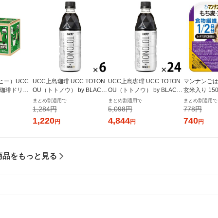
ヒー）UCC
UCC上島珈琲 UCC TOTON
UCC上島珈琲 UCC TOTON
マンナンご
の珈琲ドリッ
OU（トトノウ） by BLACK
OU（トトノウ） by BLACK
玄米入り 15
いコクのスペ
無糖 500ml 1セット（6本）
無糖 500ml 1箱（24本入）
まとめ割適用で
まとめ割適用で
まとめ割適用で
1箱（100袋
1,284円
5,098円
778円
1,220
4,844
740
円
円
円
商品をもっと見る