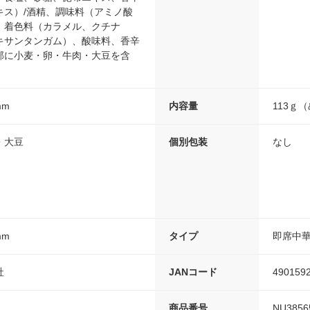
キス）/酒精、調味料（アミノ酸
、着色料（カラメル、クチナ
キサンタンガム）、酸味料、香辛
部に小麦・卵・牛肉・大豆を含
mm
内容量
113ｇ
・大豆
個別包装
なし
mm
タイプ
即席中
社
JANコード
490159
商品番号
NU3856