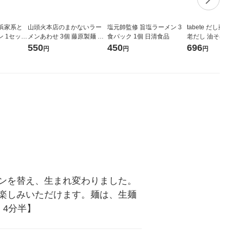
横浜家系と
山頭火本店のまかないラー
塩元帥監修 旨塩ラーメン 3
tabete だし
 1セット
メンあわせ 3個 藤原製麺 袋
食パック 1個 日清食品
老だし 油そば 
麺
（1個×3） 国分グループ本
550
450
696
円
円
円
社
ンを替え、生まれ変わりました。
楽しみいただけます。麺は、生麺
4分半】