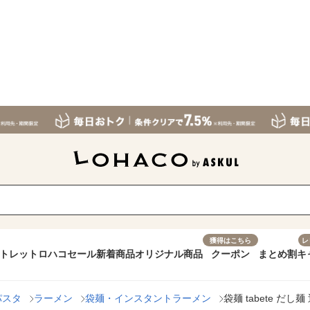
獲得はこちら
レ
トレット
ロハコセール
新着商品
オリジナル商品
クーポン
まとめ割
キ
パスタ
ラーメン
袋麺・インスタントラーメン
袋麺 tabete 