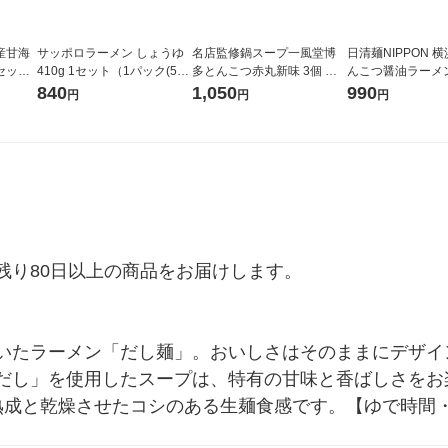
道産甘海
サッポロラーメン しょうゆ
名店監修鍋スープ一風堂博
日清麺NIPPON 
1セット
410g 1セット（1パック(5食
多とんこつ赤丸新味 3個 ダ
んこつ醤油ラーメン
入)×3） 麺のスナオシ
イショー
(1個×3) 日清食品
840
1,050
990
円
円
円
り80日以上の商品をお届けします。

いたラーメン「だし麺」。おいしさはそのままにデザイ
だし」を使用したスープは、特有の甘味と香ばしさをお
熟成と乾燥させたコシのある生麺食感です。【ゆで時間・