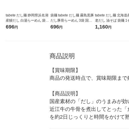
tabete だし麺 静岡県浜名湖
袋麺 tabete だし麺 霧島黒豚
tabete だし麺 北海
産鰻だし 白湯らーめん 袋麺
だし豚骨らーめん 3袋 国分
老だし 油そば 袋麺 
1セット（1個×3） 国分グル
グループ本社
（1個×5） 国分グループ本
696
696
1,160
円
円
円
ープ本社
社
商品説明
【賞味期限】

商品の発送時点で、賞味期限まで残
【商品説明】

国産素材の「だし」のうまみが効
近江牛の牛骨を煮出してとった「
を約2日じっくりと時間をかけて