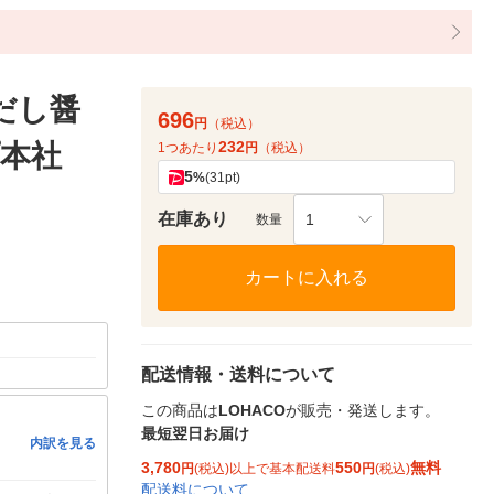
骨だし醤
696
円
（税込）
232
プ本社
1つあたり
円
（税込）
5
%
(31pt)
在庫あり
1
数量
カートに入れる
配送情報・送料について
この商品は
LOHACO
が販売・発送します。
最短翌日お届け
内訳を見る
3,780
550
無料
円
(税込)以上で基本配送料
円
(税込)
配送料について