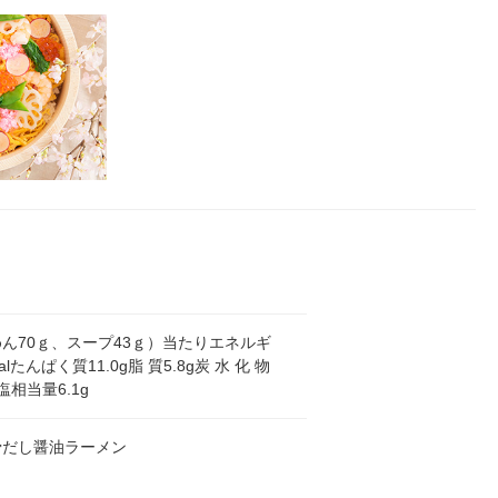
ん70ｇ、スープ43ｇ）当たりエネルギ
calたんぱく質11.0g脂 質5.8g炭 水 化 物
食塩相当量6.1g
骨だし醤油ラーメン