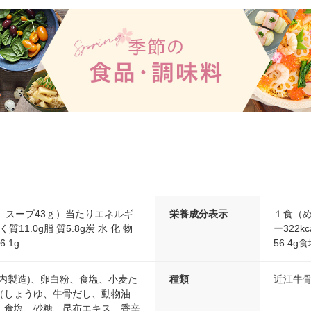
、スープ43ｇ）当たりエネルギ
栄養成分表示
１食（め
く質11.0g脂 質5.8g炭 水 化 物
ー322k
.1g
56.4g
内製造)、卵白粉、食塩、小麦た
種類
近江牛
（しょうゆ、牛骨だし、動物油
、食塩、砂糖、昆布エキス、香辛