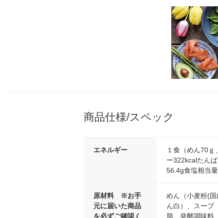
商品仕様/スペック
エネルギー
１食（めん70ｇ
ー322kcalたんぱ
56.4g食塩相当量6
原材料 ※お手
めん（小麦粉(国
元に届いた商品
ん白）、スープ
を必ずご確認く
脂、発酵調味料