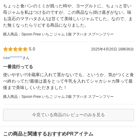
ちょっと食パンのミミが残った時や、ヨーグルトに、ちょっと甘い
苺ジャムを私はつけるのですが、この商品なら掛け過ぎがない。味
も流石のマヲハタさん!は甘くて美味しいジャムでした。なので、ま
た無くなったらリピする商品になりました。
購入商品：Spoon Free いちご ジャム 1個 アヲハタ スプーンフリー
5.0
2025年4月20日 16時36分
naw********
さん
一番流行ってる
使いやすい!!冷蔵庫に入れて置かないでも、というか、気がつくと食
べ終わってた!最後は蓋をとって牛乳を入れてシャカシャカ降って最
後まで美味しくいただきました！
購入商品：Spoon Free いちご ジャム 2個 アヲハタ スプーンフリー
今見ている商品のレビューのみを見る
この商品と関連するおすすめPRアイテム