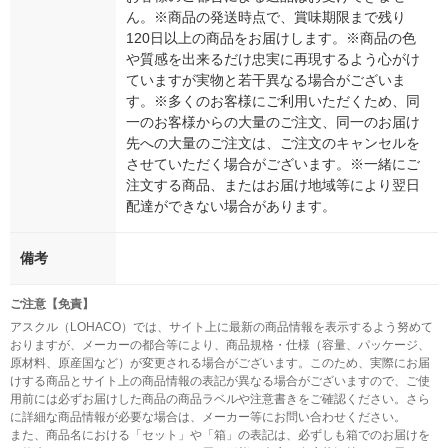
ん。※商品の発送時点で、賞味期限まで残り
120日以上の商品をお届けします。※商品の色
や質感を出来るだけ忠実に再現するよう心がけ
ていますが実物と若干異なる場合がございま
す。※多くのお客様にご利用いただくため、同
一のお客様からの大量のご注文、同一のお届け
先への大量のご注文は、ご注文のキャンセルを
させていただく場合がございます。※一緒にご
注文する商品、またはお届け地域等により翌日
配達ができない場合があります。
備考
ご注意【免責】
アスクル（LOHACO）では、サイト上に最新の商品情報を表示するよう努めて
おりますが、メーカーの都合等により、商品規格・仕様（容量、パッケージ、
原材料、原産国など）が変更される場合がございます。このため、実際にお届
けする商品とサイト上の商品情報の表記が異なる場合がございますので、ご使
用前には必ずお届けした商品の商品ラベルや注意書きをご確認ください。さら
に詳細な商品情報が必要な場合は、メーカー等にお問い合わせください。
また、商品名における「セット」や「箱」の表記は、必ずしも箱でのお届けを