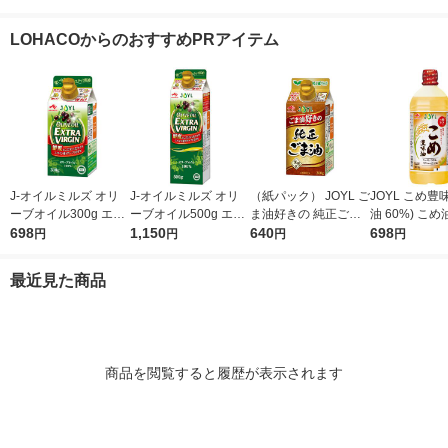
本 エスエスケイフー
ボトル＞ 醤油 しょう
1本
米100％使用
ズ ごまドレッシング
油 調味料（イチオ
LOHACOからのおすすめPRアイテム
ゴマ（イチオシ） オ
シ）
リジナル
J-オイルミルズ オリ
J-オイルミルズ オリ
（紙パック） JOYL ご
JOYL こめ豊味
ーブオイル300g エキ
ーブオイル500g エキ
ま油好きの 純正ごま
油 60%) こめ油 ブレ
ストラバージン スペ
698
ストラバージン スペ
1,150
油 300g 1本 味の素 J-
640
ンド 味の素 J
698
円
円
円
円
イン産オリーブ100%
イン産オリーブ100%
オイルミルズ
ミルズ 900g 
1本（紙パック） JOY
1本（紙パック） JOY
本
最近見た商品
L
L
商品を閲覧すると履歴が表示されます