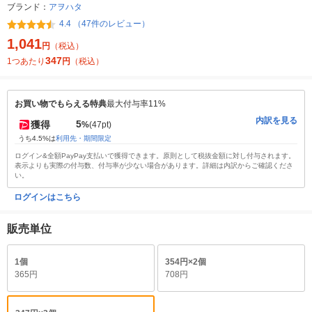
ブランド：
アヲハタ
4.4 （47件のレビュー）
1,041
円
（税込）
347
1つあたり
円
（税込）
お買い物でもらえる特典
最大付与率11%
内訳を見る
5
獲得
%
(47pt)
うち4.5%は
利用先・期間限定
ログイン&全額PayPay支払いで獲得できます。原則として税抜金額に対し付与されます。
表示よりも実際の付与数、付与率が少ない場合があります。詳細は内訳からご確認くださ
い。
ログインはこちら
販売単位
1個
354円×2個
365円
708円