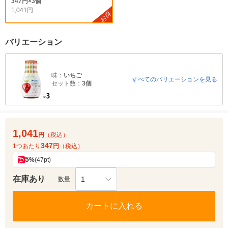
347円×3個
1,041円
お得
バリエーション
味：
いちご
すべてのバリエーションを見る
セット数：
3個
1,041
円
（税込）
347
1つあたり
円
（税込）
5
%
(47pt)
在庫あり
1
数量
カートに入れる