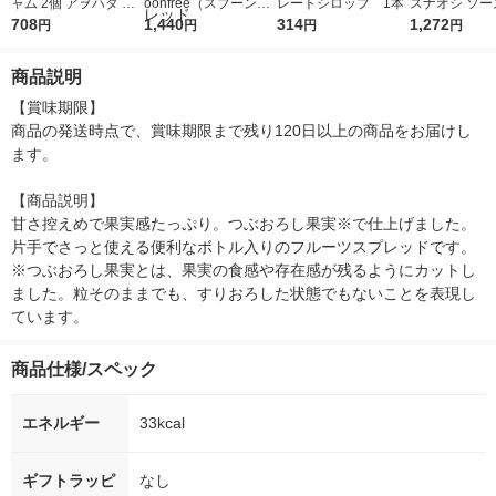
ャム 2個 アヲハタ ス
oonfree（スプーンフ
レートシロップ 1本
スナオシ ソー
プーンフリー
708
リー）人気4種セット
1,440
314
そば 12食 カ
1,272
円
円
円
円
（いちご・ブルーベリ
メン
ー・オレンジ・りん
商品説明
ご）ジャム スプレッ
ド
【賞味期限】

商品の発送時点で、賞味期限まで残り120日以上の商品をお届けし
ます。

【商品説明】

甘さ控えめで果実感たっぷり。つぶおろし果実※で仕上げました。
片手でさっと使える便利なボトル入りのフルーツスプレッドです。
※つぶおろし果実とは、果実の食感や存在感が残るようにカットし
ました。粒そのままでも、すりおろした状態でもないことを表現し
ています。
商品仕様/スペック
エネルギー
33kcal
ギフトラッピ
なし