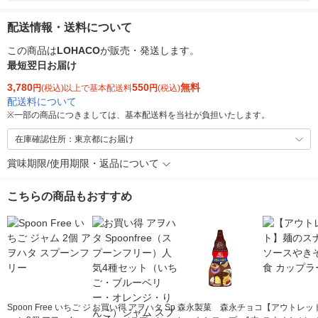
配送情報・送料について
この商品は
LOHACO
が販売・発送します。
最短翌日お届け
3,780
550
無料
円
(税込)以上で基本配送料
円
(税込)
配送料について
※
一部の商品につきましては、基本配送料を当社が負担いたします。
在庫確認住所：東京都にお届け
賞味期限/使用期限・返品について
こちらの商品もおすすめ
Spoon Free いちご ジ
お買い得 アヲハタ Sp
森永製菓 森永チョコ
【アウトレッ