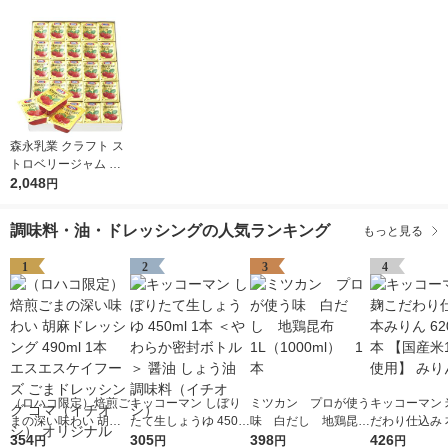
森永乳業 クラフト ス
トロベリージャム （1
4g×50個） 1箱 いちご
2,048
円
ジャム イチゴジャム
使い切り 小分け 個包
調味料・油・ドレッシングの人気ランキング
もっと見る
装 常温保存
1
2
3
4
（ロハコ限定）焙煎ご
キッコーマン しぼり
ミツカン プロが使う
キッコーマン 
まの深い味わい 胡麻
たて生しょうゆ 450m
味 白だし 地鶏昆
だわり仕込み 
ドレッシング 490ml 1
354
l 1本 ＜やわらか密封
305
布 1L（1000ml）
398
ん 620ml 1
426
円
円
円
円