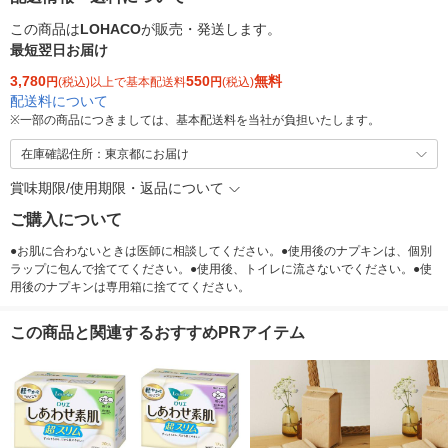
この商品は
LOHACO
が販売・発送します。
最短翌日お届け
3,780
550
無料
円
(税込)以上で基本配送料
円
(税込)
配送料について
※
一部の商品につきましては、基本配送料を当社が負担いたします。
在庫確認住所：東京都にお届け
賞味期限/使用期限・返品について
ご購入について
●お肌に合わないときは医師に相談してください。●使用後のナプキンは、個別
ラップに包んで捨ててください。●使用後、トイレに流さないでください。●使
用後のナプキンは専用箱に捨ててください。
この商品と関連するおすすめPRアイテム