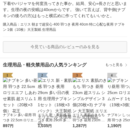
下着やパジャマを何度洗ってきた事か。結局、安心=長さだと思いま
す。生理の夜の安眠は40cmからです。 強いて言えば、背中側(ナプ
キンの後ろの方)はもっと横広めに作ってくれてもいいかと。
購入商品：エリス 朝まで超安心 400 羽つき 夜用 40cm 特に心配な夜用 ナプキ
ン 1個（10枚）大王製紙 生理用品
今見ている商品のレビューのみを見る
生理用品・軽失禁用品の人気ランキング
もっと見る
1
2
3
4
ナプキン 多い昼用 羽
エリス 新・素肌感 羽
エリス 素肌のきもち
ナプキン しっ
つき 22.5cm ロリエエ
つき 夜用 29cm 多い
羽つき 昼用 23cm 超
用 羽つき 25c
フ しあわせ素肌 超ス
897
日の夜用 生理用ナプ
1,035
スリム シンプルデザ
1,287
エ スリムガー
1,190
円
円
円
円