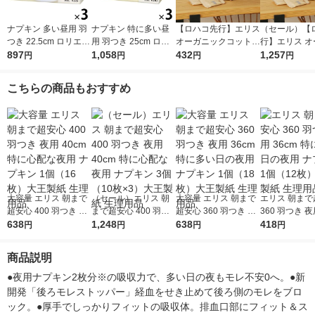
ナプキン 多い昼用 羽
ナプキン 特に多い昼
【ロハコ先行】エリス
（セール）【
つき 22.5cm ロリエエ
用 羽つき 25cm ロリ
オーガニックコットン
行】エリス オ
フ しあわせ素肌 超ス
897
エエフ しあわせ素肌
1,058
羽つき 21cm 多い昼〜
432
ックコットン 
1,257
円
円
円
円
リム 1セット（20枚×
超スリム 1セット（17
ふつうの日用 1個（22
21cm 多い昼
3個） 花王
枚×3個） 花王
枚）素肌のきもち ナ
の日用（22枚
こちらの商品もおすすめ
チュラルシリーズ 生
素肌のきもち 
理用品
ラルシリーズ
用品
大容量 エリス 朝まで
（セール）エリス 朝
大容量 エリス 朝まで
エリス 朝まで
超安心 400 羽つき 夜
まで超安心 400 羽つ
超安心 360 羽つき 夜
360 羽つき 夜
用 40cm 特に心配な夜
638
き 夜用 40cm 特に心
1,248
用 36cm 特に多い日の
638
特に多い日の夜
418
円
円
円
円
用 ナプキン 1個（16
配な夜用 ナプキン 3
夜用 ナプキン 1個（1
プキン 1個（
枚）大王製紙 生理用
個（10枚×3）大王製
8枚）大王製紙 生理用
王製紙 生理用
商品説明
品
紙 生理用品
品
●夜用ナプキン2枚分※の吸収力で、多い日の夜もモレ不安0へ。●新
開発「後ろモレストッパー」経血をせき止めて後ろ側のモレをブロ
ック。●厚手でしっかりフィットの吸収体。排血口部にフィット＆ス