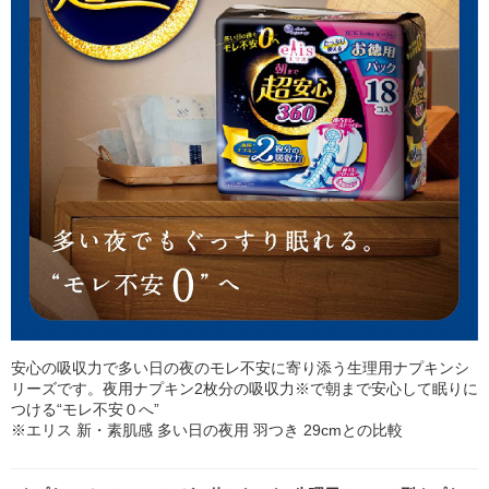
安心の吸収力で多い日の夜のモレ不安に寄り添う生理用ナプキンシ
リーズです。夜用ナプキン2枚分の吸収力※で朝まで安心して眠りに
つける“モレ不安０へ”
※エリス 新・素肌感 多い日の夜用 羽つき 29cmとの比較