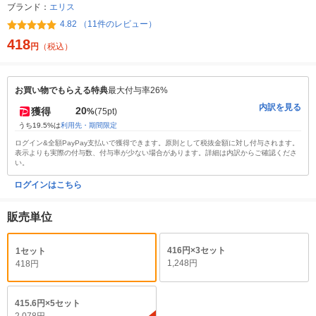
ブランド：
エリス
4.82 （11件のレビュー）
418
円
（税込）
お買い物でもらえる特典
最大付与率26%
内訳を見る
20
獲得
%
(75pt)
うち19.5%は
利用先・期間限定
ログイン&全額PayPay支払いで獲得できます。原則として税抜金額に対し付与されます。
表示よりも実際の付与数、付与率が少ない場合があります。詳細は内訳からご確認くださ
い。
ログインはこちら
販売単位
416円×3セット
1セット
1,248円
418円
415.6円×5セット