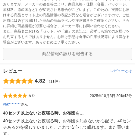
おりますが、メーカーの都合等により、商品規格・仕様（容量、パッケージ、
原材料、原産国など）が変更される場合がございます。このため、実際にお届
けする商品とサイト上の商品情報の表記が異なる場合がございますので、ご使
用前には必ずお届けした商品の商品ラベルや注意書きをご確認ください。さら
に詳細な商品情報が必要な場合は、メーカー等にお問い合わせください。
また、商品名における「セット」や「箱」の表記は、必ずしも箱でのお届けを
お約束するものではありません。お届け形態は倉庫の在庫状況等により異なる
場合がございます。あらかじめご了承ください。
商品情報の誤りを報告する
レビュー
レビューとは
4.82
（11件）
5.0
2025年10月3日 20時42分
yak********
さん
40センチ以上ないと夜寝る時、お布団を…
40センチ以上ないと夜寝る時、お布団を汚さないか心配で、40セン
チあるのを探していました。これで安心して眠れます。また買いま
す。