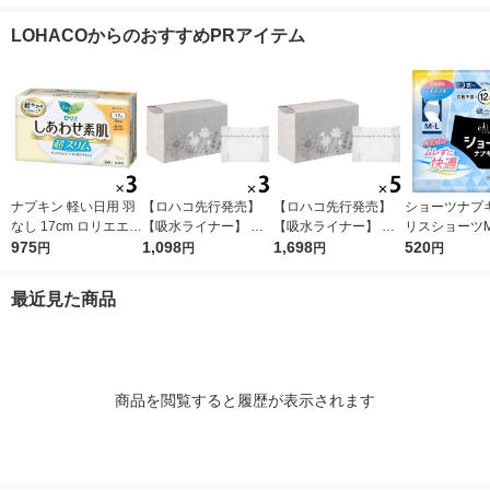
リム 1セット（20枚×
キン 1セット（18枚×
イン 3個(20枚×3) ナ
ット（19枚×3
3個） 花王
3パック） 大王製紙
プキン 大王製紙 エリ
王
LOHACOからのおすすめPRアイテム
エリエール 生理用品
エール 生理用品
ナプキン 軽い日用 羽
【ロハコ先行発売】
【ロハコ先行発売】
ショーツナプキ
なし 17cm ロリエエフ
【吸水ライナー】 ポ
【吸水ライナー】 ポ
リスショーツM
しあわせ素肌 超スリ
975
イズ 10cc 17.5cm 無
1,098
イズ 10cc 17.5cm 無
1,698
スブルー夏企
520
円
円
円
円
ム 1セット（32枚×3
香料 さらさら素肌 1
香料さらさら素肌 1セ
1パック（4枚
個） 花王
セット(90枚入：30枚
ット(150枚入：30枚
王製紙
最近見た商品
入×3パック) 限定
入×5パック) 限定
商品を閲覧すると履歴が表示されます