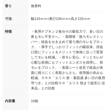
香り
無香料
寸法
幅143ｍｍ×奥行106ｍｍ×高さ225ｍｍ
特徴
・夜用ナプキン２枚分※の吸収力で、多い日の
夜もモレ不安０へ。・新開発「後ろモレストッ
パー」経血をせき止めて後ろ側のモレをブロッ
ク。・厚手でしっかりフィットの吸収体。排血
口部にフィット＆スリットで身体に沿って変形
してモレを軽減。・前モレ安心。ドッとモレが
心配な前側にもフィットエンボスを採用し、前
モレをブロック。・表面シート改良で経血が表
面に残りにくく表面さらさら。使用後の赤みも
軽減。※※※「エリス 新・素肌感 多い日の夜用
羽つき」との比較※※「エリス 朝まで超安心 従
来品」との比較
内容量
10枚