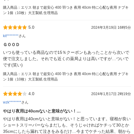
購入商品：エリス 朝まで超安心 400 羽つき 夜用 40cm 特に心配な夜用 ナプキ
ン 1個（10枚）大王製紙 生理用品
5.0
2024年3月19日 16時5分
kit********
さん
ＧＯＯＤ
いつも使っている商品なので15％クーポンもあったことから次いで
便で注文しました。それでも近くの薬局よりは高いですが…ついで
です(笑い)
購入商品：エリス 朝まで超安心 400 羽つき 夜用 40cm 特に心配な夜用 ナプキ
ン 1個（10枚）大王製紙 生理用品
4.0
2024年1月17日 2時19分
wzk********
さん
やはり夜用は40cmないと意味がない！…
やはり夜用は40cmないと意味がない！と思っています。寝相が良い
ショートスリーパーならまだしも、そうじゃければケチって30とか
35cmにしたら漏れて泣きをみるだけ…今までケチった結果、朝から