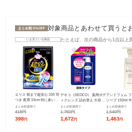
対象商品とあわせて買うと
まとめ割 5%OFF
たとえば、次の商品から1点以上
いま見ている商品
エリス 朝まで超安心 330 羽
デオコ（DEOCO） 薬用ボデ
アンドフェム フ
つき 夜用 33cm 特に多い日
ィクレンズ 詰め替え 大容量
ソープ 150ml
の夜用 ナプキン 1個（14
650g ロート製薬 【液体タイ
社
まとめ割適用で
まとめ割適用で
まとめ割適用で
枚）大王製紙 生理用品
プ】
418円
1,760円
1,540円
398
1,672
1,463
円
円
円