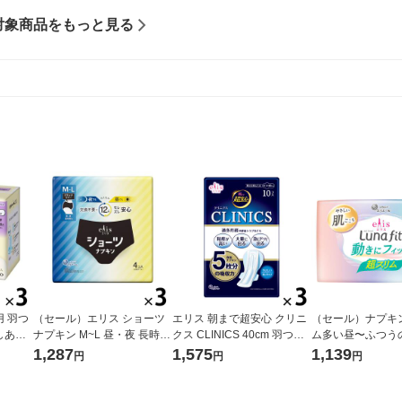
対象商品をもっと見る
 羽つ
（セール）エリス ショーツ
エリス 朝まで超安心 クリニ
（セール）ナプキ
 しあわ
ナプキン M~L 昼・夜 長時間
クス CLINICS 40cm 羽つき
ム多い昼〜ふつう
ット（1
用 ブラックカラー 1セット
過多月経 ナプキン 3個(10枚
なし 20.5cm エ
1,287
1,575
1,139
円
円
円
（4枚入×3パック） 大王製
×3) 大王製紙 生理用品 夜用
ット 1セット（1個
紙
入）×3） 大王製紙