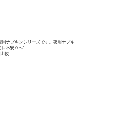
理用ナプキンシリーズです。夜用ナプキ
モレ不安０へ”
の比較