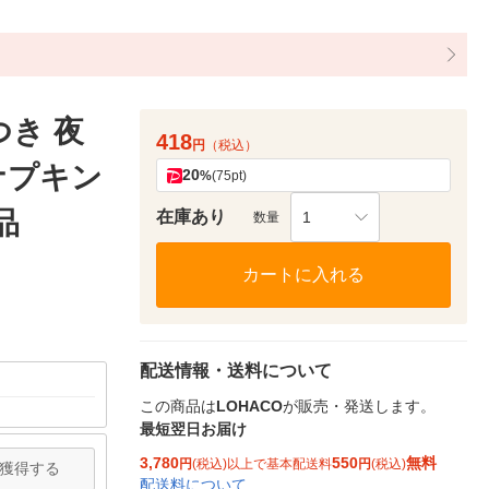
つき 夜
418
円
（税込）
 ナプキン
20
%
(75pt)
品
在庫あり
1
数量
カートに入れる
配送情報・送料について
この商品は
LOHACO
が販売・発送します。
最短翌日お届け
3,780
550
無料
円
(税込)以上で基本配送料
円
(税込)
獲得する
配送料について