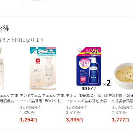
お得
買うと割引になります
ェムケア 泡
アンドフェム フェムケア 泡
デオコ（DEOCO） 薬用ボデ
永谷園 「冷
 牛乳石鹸共進
ソープ 詰替用 150ml 牛乳石
ィクレンズ 詰め替え 大容量
の生姜参鶏湯 
鹸共進社
2個 650g ロート製薬 【液体
まとめ割適用で
まとめ割適用で
まとめ割適用で
タイプ】
1,320円
3,510円
1,870円
1,254
3,335
1,777
円
円
円