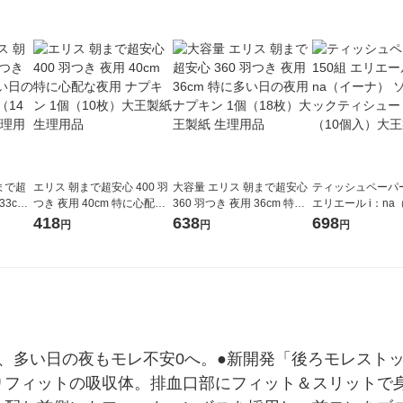
まで超
エリス 朝まで超安心 400 羽
大容量 エリス 朝まで超安心
ティッシュペーパー
33cm
つき 夜用 40cm 特に心配な
360 羽つき 夜用 36cm 特に
エリエール i：n
プキン
夜用 ナプキン 1個（10枚）
多い日の夜用 ナプキン 1個
ソフトパックティシ
418
638
698
円
円
円
紙 生
大王製紙 生理用品
（18枚）大王製紙 生理用品
ック（10個入）大
で、多い日の夜もモレ不安0へ。●新開発「後ろモレスト
りフィットの吸収体。排血口部にフィット＆スリットで