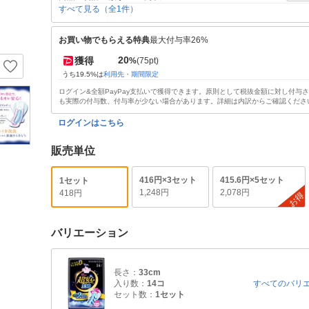
すべて見る（全1件）
お買い物でもらえる特典
最大付与率26%
20
獲得
%
(75pt)
うち19.5%は
利用先・期間限定
ログイン&全額PayPay支払いで獲得できます。原則として税抜金額に対し付与
も実際の付与数、付与率が少ない場合があります。詳細は内訳からご確認くださ
ログインはこちら
販売単位
416円×3セット
415.6円×5セット
1セット
1,248円
2,078円
418円
お得
バリエーション
長さ：
33cm
入り数：
14コ
すべてのバリ
セット数：
1セット