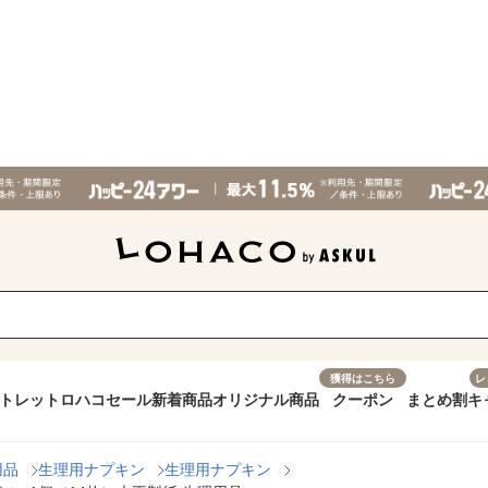
獲得はこちら
レ
トレット
ロハコセール
新着商品
オリジナル商品
クーポン
まとめ割
キ
用品
生理用ナプキン
生理用ナプキン