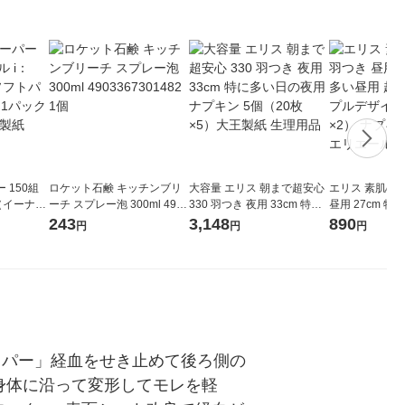
 150組
ロケット石鹸 キッチンブリ
大容量 エリス 朝まで超安心
エリス 素肌の
a（イーナ）
ーチ スプレー泡 300ml 4903
330 羽つき 夜用 33cm 特に
昼用 27cm 特
ュー 1パ
367301482 1個
多い日の夜用 ナプキン 5個
スリム シンプル
243
3,148
890
円
円
円
王製紙
（20枚×5）大王製紙 生理用
個（17枚×2）
品
製紙 エリエー
ッパー」経血をせき止めて後ろ側の
身体に沿って変形してモレを軽