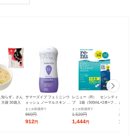
え知らず」さん
サマーズイブ フェミニンウ
レニュー（R） センシティ
「冷え知
大袋 30袋入
ォッシュ ノーマルスキン マ
ブ 1箱（500mL×2本+フレ
たっぷり
ルチベネフィット デイリー
ッシュ 60mL入） ボシュ
1袋 永谷
まとめ割適用で
まとめ割適用で
まとめ割適
バランス 237ml ピルボック
ロム・ジャパン
960円
1,520円
1,680円
ス
912
1,444
1,596
円
円