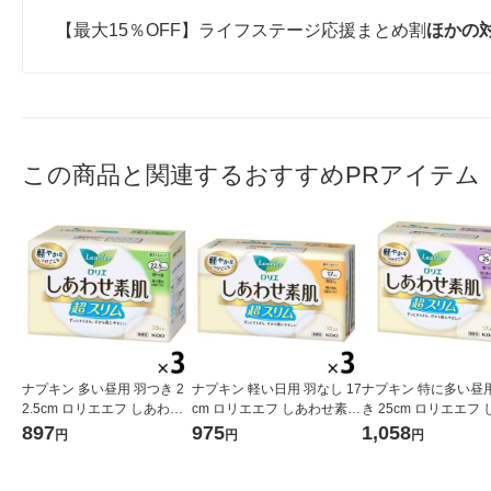
【最大15％OFF】ライフステージ応援まとめ割
ほかの
この商品と関連するおすすめPRアイテム
ナプキン 多い昼用 羽つき 2
ナプキン 軽い日用 羽なし 17
ナプキン 特に多い昼用
2.5cm ロリエエフ しあわせ
cm ロリエエフ しあわせ素肌
き 25cm ロリエエフ
素肌 超スリム 1セット（20
超スリム 1セット（32枚×3
せ素肌 超スリム 1セ
897
975
1,058
円
円
円
枚×3個） 花王
個） 花王
7枚×3個） 花王