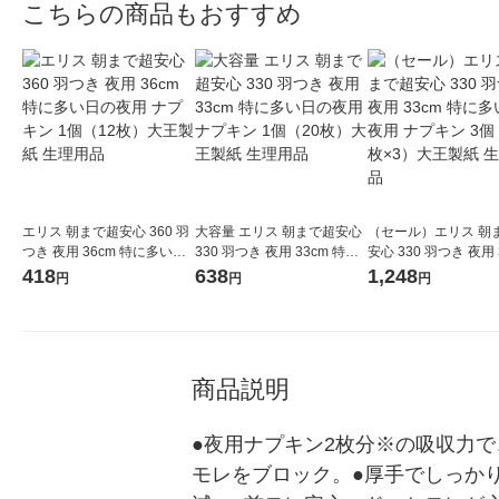
こちらの商品もおすすめ
エリス 朝まで超安心 360 羽
大容量 エリス 朝まで超安心
（セール）エリス 朝
つき 夜用 36cm 特に多い日
330 羽つき 夜用 33cm 特に
安心 330 羽つき 夜用 
の夜用 ナプキン 1個（12
多い日の夜用 ナプキン 1個
特に多い日の夜用 ナ
418
638
1,248
円
円
円
枚）大王製紙 生理用品
（20枚）大王製紙 生理用品
3個（14枚×3）大王製
理用品
商品説明
●夜用ナプキン2枚分※の吸収力
モレをブロック。●厚手でしっか