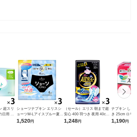
ン 超スリ
ショーツナプキン エリスシ
（セール）エリス 朝まで超
ナプキン しっ
の日用 羽
ョーツM-Lアイスブルー夏企
安心 400 羽つき 夜用 40cm
き 25cm ロリ
リスルナフィ
画品4枚 1セット（4枚入×3
特に心配な夜用 ナプキン 3
ド 1セット（19
1,520
1,248
1,190
円
円
円
（27枚
パック）大王製紙
個（10枚×3）大王製紙 生理
王
用品