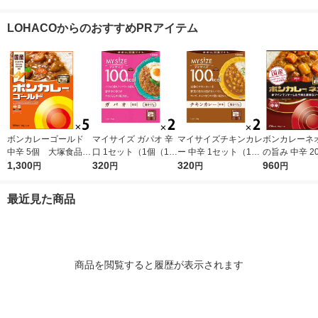
（1袋×2） 良品計画
2） 良品計画（イチオ
1セット(2個入)
トクリーム140
（イチオシ）
シ）
ット(2個入)
LOHACOからのおすすめPRアイテム
ボンカレーゴールド
マイサイズ ガパオ 辛
マイサイズチキンカレ
ボンカレーネオ
中辛 5個 大塚食品
口 1セット（1個（10
ー 中辛 1セット（1個
の旨み 中辛 20
レンジ対応
1,300
0g）×2） 100kcal
320
（100g）×2） 100k
320
ット（1個×3
960
円
円
円
円
レンジ対応レトルト
cal レンジ対応レト
品 レトルトカ
大塚食品
ルト 大塚食品
ンジ対応
最近見た商品
商品を閲覧すると履歴が表示されます