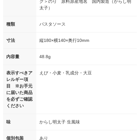
グ＞のり 原料原産地名 国内製造（からし明
太子）
種類
パスタソース
寸法
縦180×横140×奥行10mm
内容量
48.8g
表示すべきア
えび・小麦・乳成分・大豆
レルギー項
目 ※お手元
に届いた商品
を必ずご確認
ください
味
からし明太子 生風味
個別包装
あり