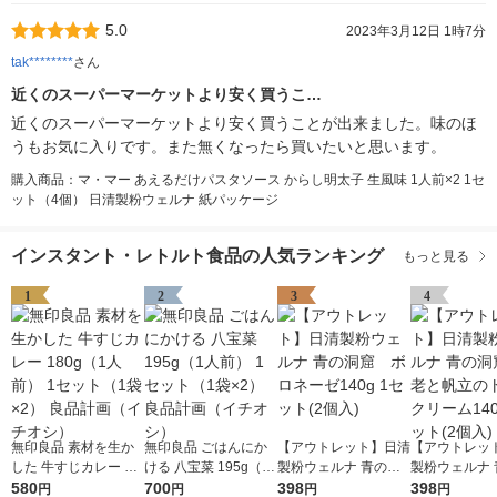
5.0
2023年3月12日 1時7分
tak********
さん
近くのスーパーマーケットより安く買うこ…
近くのスーパーマーケットより安く買うことが出来ました。味のほ
うもお気に入りです。また無くなったら買いたいと思います。
購入商品：マ・マー あえるだけパスタソース からし明太子 生風味 1人前×2 1セ
ット（4個） 日清製粉ウェルナ 紙パッケージ
インスタント・レトルト食品の人気ランキング
もっと見る
1
2
3
4
無印良品 素材を生か
無印良品 ごはんにか
【アウトレット】日清
【アウトレッ
した 牛すじカレー 18
ける 八宝菜 195g（1
製粉ウェルナ 青の洞
製粉ウェルナ 
0g（1人前） 1セット
580
人前） 1セット（1袋×
700
窟 ボロネーゼ140g
398
窟 海老と帆
398
円
円
円
円