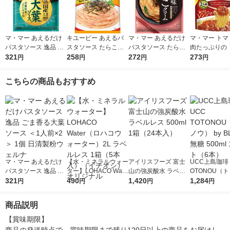
マ・マー あえるだけ
キユーピー あえるパ
マ・マー あえるだけ
マ・マー トマ
パスタソース 逸品 ご
スタソース たらこ（1
パスタソース たらこ
肉たっぷりの 
ま香る大葉ソース ＜1
321
人前×2）1個
258
クリーム 生風味 1人
272
ソース 2人前 
273
円
円
円
円
人前×2＞ 1個 日清製
前×2 1個
製粉ウェルナ 
粉ウェルナ
対応 パスタソ
こちらの商品もおすすめ
マ・マー あえるだけ
【水・ミネラルウォー
アイリスフーズ 富士
UCC上島珈琲 
パスタソース 逸品 ご
ター】LOHACO Wate
山の強炭酸水 ラベル
OTONOU（
ま香る大葉ソース ＜1
321
r（ロハコウォータ
490
レス 500ml 1箱（24
1,420
ウ） by BLAC
1,284
円
円
円
円
人前×2＞ 1個 日清製
ー）2L ラベルレス 1
本入）
00ml 1セッ
粉ウェルナ
箱（5本入）（イチオ
商品説明
シ） オリジナル
【賞味期限】
