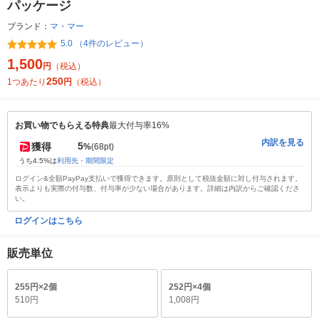
パッケージ
ブランド：
マ・マー
5.0 （4件のレビュー）
1,500
円
（税込）
250
1つあたり
円
（税込）
お買い物でもらえる特典
最大付与率16%
内訳を見る
5
獲得
%
(68pt)
うち4.5%は
利用先・期間限定
ログイン&全額PayPay支払いで獲得できます。原則として税抜金額に対し付与されます。
表示よりも実際の付与数、付与率が少ない場合があります。詳細は内訳からご確認くださ
い。
ログインはこちら
販売単位
255円×2個
252円×4個
510円
1,008円