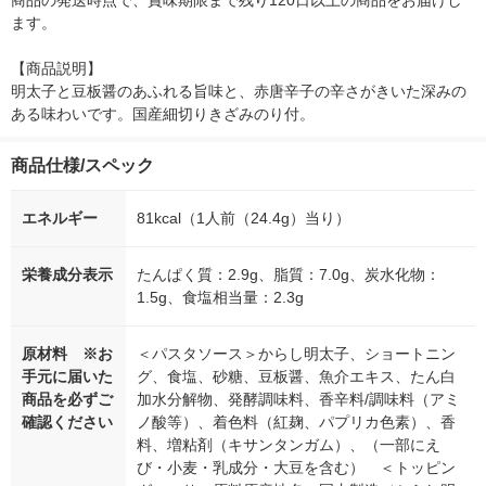
商品の発送時点で、賞味期限まで残り120日以上の商品をお届けし
ます。

【商品説明】

明太子と豆板醤のあふれる旨味と、赤唐辛子の辛さがきいた深みの
ある味わいです。国産細切りきざみのり付。
商品仕様/スペック
エネルギー
81kcal（1人前（24.4g）当り）
栄養成分表示
たんぱく質：2.9g、脂質：7.0g、炭水化物：
1.5g、食塩相当量：2.3g
原材料 ※お
＜パスタソース＞からし明太子、ショートニン
手元に届いた
グ、食塩、砂糖、豆板醤、魚介エキス、たん白
商品を必ずご
加水分解物、発酵調味料、香辛料/調味料（アミ
確認ください
ノ酸等）、着色料（紅麹、パプリカ色素）、香
料、増粘剤（キサンタンガム）、（一部にえ
び・小麦・乳成分・大豆を含む） ＜トッピン