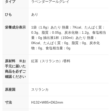
タイプ
ラベンダーアールグレイ
ひも
あり
栄養成分表示
1袋（1.8g）あたり 熱量：7Kcal、たんぱく質：
0.3g、脂質：0.05g、炭水化物：1.2g、食塩相当
量：0g 抽出液1杯（150ml）あたり 熱量：
0Kcal、たんぱく質：0g、脂質：0g、炭水化
物：0g、食塩相当量：0g
原材料 ※お
紅茶（スリランカ）/香料
手元に届いた
商品を必ずご
確認ください
原産国
スリランカ
寸法
H132×W85×D62mm