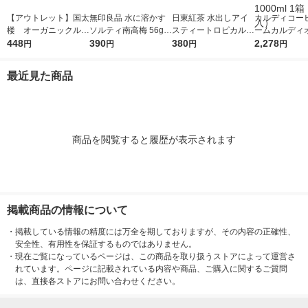
【アウトレット】国太
無印良品 水に溶かす
日東紅茶 水出しアイ
カルディコー
楼 オーガニックルイ
ソルティ南高梅 56g
スティートロピカルフ
ームカルディ
ボスティー（2g×111P
448
（500ml用8g×7本
390
ルーツ 1袋(10バッグ
380
ル アイスティ
2,278
円
円
円
円
）
入） 良品計画
入) ティーバッグ
イロンブレンド 
ml 1箱（6本
最近見た商品
商品を閲覧すると履歴が表示されます
掲載商品の情報について
・
掲載している情報の精度には万全を期しておりますが、その内容の正確性、
安全性、有用性を保証するものではありません。
・
現在ご覧になっているページは、この商品を取り扱うストアによって運営さ
れています。ページに記載されている内容や商品、ご購入に関するご質問
は、直接各ストアにお問い合わせください。