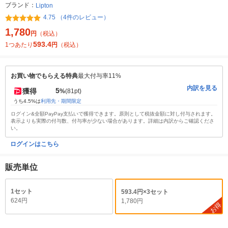
ブランド：
Lipton
4.75 （4件のレビュー）
1,780
円
（税込）
593.4
1つあたり
円
（税込）
お買い物でもらえる特典
最大付与率11%
内訳を見る
5
獲得
%
(81pt)
うち4.5%は
利用先・期間限定
ログイン&全額PayPay支払いで獲得できます。原則として税抜金額に対し付与されます。
表示よりも実際の付与数、付与率が少ない場合があります。詳細は内訳からご確認くださ
い。
ログインはこちら
販売単位
1セット
593.4円×3セット
624円
1,780円
お得