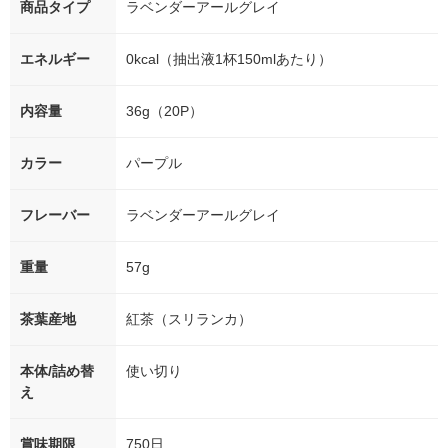
商品タイプ
ラベンダーアールグレイ
エネルギー
0kcal（抽出液1杯150mlあたり）
内容量
36g（20P）
カラー
パープル
フレーバー
ラベンダーアールグレイ
重量
57g
茶葉産地
紅茶（スリランカ）
本体/詰め替
使い切り
え
賞味期限
750日