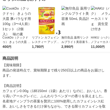
ン 500ml 1セット（6
ープフルーツ 500ml 1
本）
セット（6本）
CookDo（クックド
リプトン カフェイン
無印良品 薬用リンク
HAKU（ハク
ゥ） きょうの大皿 豚
レスティー アップル
ルブライト美容液 50
ノフォーカス
バラなす用 100g
400
ハニー ティーバッグ
1,780
mL 良品計画
2,990
5ｇ 資生堂
11,000
円
円
円
円
（3〜4人前） 1セット
1セット（60バッグ：
付き
（2個入） 味の素
20バッグ入×3個）
商品説明
【賞味期限】

商品の発送時点で、賞味期限まで残り250日以上の商品をお届けし
ます。

【商品説明】

カフェイン0.00g（1杯150ml（1袋）あたり）なのに、おいしい。香
り高いアールグレイに、ふんわりラベンダーの香りを添えました。
名産地ディンブラの茶葉を贅沢に100%使用したカフェインレス紅
茶。おいしさをできるだけ保ちながら、できる限りカフェインを取