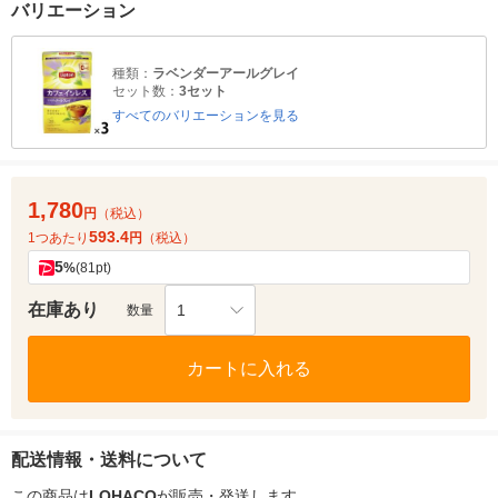
バリエーション
種類：
ラベンダーアールグレイ
セット数：
3セット
すべてのバリエーションを見る
1,780
円
（税込）
593.4
1つあたり
円
（税込）
5
%
(81pt)
在庫あり
1
数量
カートに入れる
配送情報・送料について
この商品は
LOHACO
が販売・発送します。