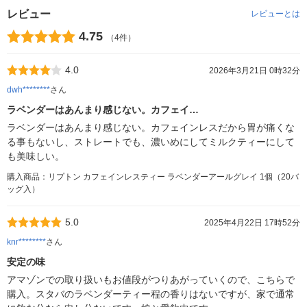
レビュー
レビューとは
4.75
（4件）
4.0
2026年3月21日 0時32分
dwh********
さん
ラベンダーはあんまり感じない。カフェイ…
ラベンダーはあんまり感じない。カフェインレスだから胃が痛くな
る事もないし、ストレートでも、濃いめにしてミルクティーにして
も美味しい。
購入商品：リプトン カフェインレスティー ラベンダーアールグレイ 1個（20バ
ッグ入）
5.0
2025年4月22日 17時52分
knr********
さん
安定の味
アマゾンでの取り扱いもお値段がつりあがっていくので、こちらで
購入。スタバのラベンダーティー程の香りはないですが、家で通常