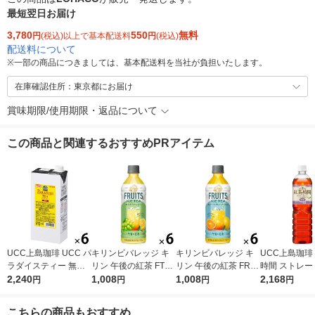
最短翌日お届け
3,780
550
無料
円
(税込)以上で基本配送料
円
(税込)
配送料について
※
一部の商品につきましては、基本配送料を当社が負担いたします。
在庫確認住所：東京都にお届け
賞味期限/使用期限・返品について
この商品と関連するおすすめPRアイテム
UCC上島珈琲 UCC パ
キリンビバレッジ キ
キリンビバレッジ キ
UCC上島珈琲
ラダイスティー 無糖
リン 午後の紅茶 FTUI
リン 午後の紅茶 FRUI
時間 ストレー
1000ml 1箱（6本入）
2,240
TS ＆ ICE TEA （フ
1,008
TS ＆ ICE TEA （フ
1,008
ー 無糖 900ml
2,168
円
円
円
円
ルーツ＆アイスティ
ルーツ＆アイスティ
2本入）
ー） 白ぶどうとレモ
ー） オレンジとグレ
こちらの商品もおすすめ