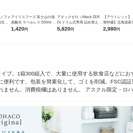
ラノフォ
アイリスフーズ 富士山の強
アタックゼロ（Attack ZER
【アウトレット】
資生
炭酸水 ラベルレス 500ml 1
O) ドラム式専用 詰め替え メ
替特価】北海道産
箱（24本入）
ガジャンボ 2300g 1セット
し 無洗米 5kg 1
1,420
5,820
2,980
円
円
円
（2個入) 洗濯洗剤 花王
米 木徳神糧 オリ
イプ。1箱300組入で、大量に使用する飲食店などにお
に便利です。包装を簡素化して、ゴミを削減。FSC認
れません。消費税欄はありません。 アスクル限定・ロ