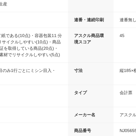
生産
連番・連続印刷
連番無
紙である(10点)・容器包装11:分
アスクル商品環
45
サイクルしやすい(10点)・商品
境スコア
認証を取得している商品(20点)・
一素材でリサイクルしやすい(5点)
目のみ1行ごとにミシン目入・
寸法
縦185×
タイプ
会計票
メーカー名
アスク
商品番号
NJ0565