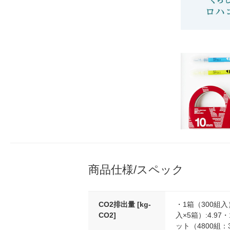
商品仕様/スペック
CO2排出量 [kg-
・1箱（300組入
CO2]
入×5箱）:4.97・
ット（4800組：3