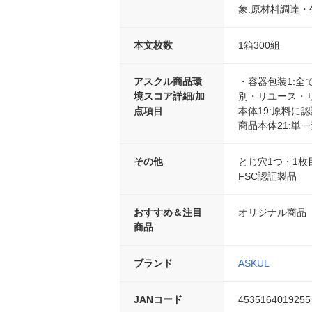
象:原材料調達・
本文枚数
1箱300組
アスクル商品環
・容器包装1:全て
境スコア詳細/加
別・リユース・リ
点項目
本体19:原料に
商品本体21:単
その他
とじ穴1つ・1枚
FSC認証製品
おすすめ＆注目
オリジナル商品
商品
ブランド
ASKUL
JANコード
4535164019255