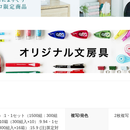
）:1・1セット（1500組：300組
複写/発色
2枚複写
10箱（300組入×10）:9.94・1セ
00組入×16箱）:15.9 (注)算定対