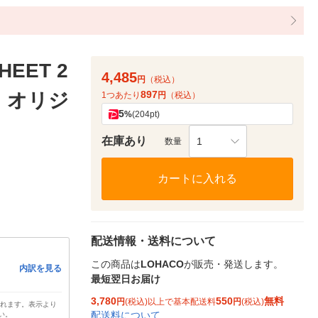
EET 2
4,485
円
（税込）
897
） オリジ
1つあたり
円
（税込）
5
%
(204pt)
在庫あり
1
数量
カートに入れる
配送情報・送料について
この商品は
LOHACO
が販売・発送します。
内訳を見る
最短翌日お届け
3,780
550
無料
円
(税込)以上で基本配送料
円
(税込)
されます。表示より
配送料について
い。