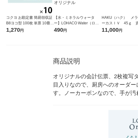
コクヨ お勘定書 簡易領収証
【水・ミネラルウォータ
HAKU（ハク） メ
B8ヨコ型 100枚 単票 10冊
ー】LOHACO Water（ロハ
ーカスＩＶ 45ｇ 
ウケ-201
コウォーター）2L ラベルレ
堂 おまけ付き
1,270
490
11,000
円
円
円
ス 1箱（5本入）（イチオ
シ） オリジナル
商品説明
オリジナルの会計伝票、2枚複写タ
目入りなので、厨房へのオーダー
す。ノーカーボンなので、手が汚