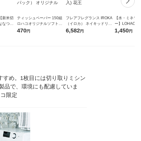
【新米切
ティッシュペーパー 150組
フレアフレグランス IROKA
【水・ミネラル
ななつぼ
ロハコオリジナルソフトパ
（イロカ） ネイキッドリリ
ー】LOHACO Wa
袋 令和7年産
ックティッシュ フィオナ オ
ーの香り 柔軟剤 詰め替え 超
1箱（20本入
470
6,582
1,450
円
円
円
ジナル
リジナル 1セット（10個：
特大 1200ml 1セット（5個
（イチオシ） 
5個入×2パック） オリジナ
入) 花王
ル
すすめ。1枚目には切り取りミシン
証製品で、環境にも配慮していま
ハコ限定