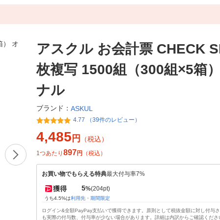
アスクル お会計票 CHECK SH
枚複写 1500組（300組×5箱
ナル
ブランド：
ASKUL
4.77 （39件のレビュー）
4,485
円
（税込）
897
1つあたり
円
（税込）
お買い物でもらえる特典
最大付与率7%
5
獲得
%
(204pt)
うち4.5%は
利用先・期間限定
ログイン&全額PayPay支払いで獲得できます。原則として税抜金額に対し付与
も実際の付与数、付与率が少ない場合があります。詳細は内訳からご確認くださ