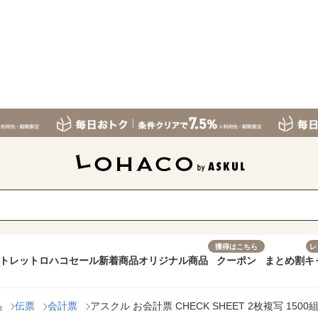
獲得はこちら
レ
トレット
ロハコセール
新着商品
オリジナル商品
クーポン
まとめ割
キ
品
伝票
会計票
アスクル お会計票 CHECK SHEET 2枚複写 150