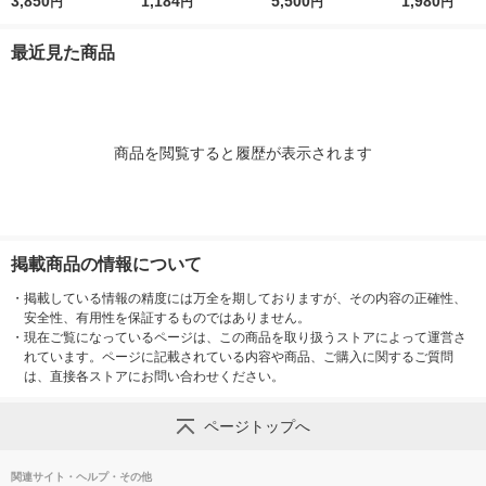
プロテクター N 50g
3,850
日焼け止め乳液＞50g
1,184
ロート製薬
5,500
イタッチ UVジ
1,980
円
円
円
円
（医薬部外品）
SPF50+・PA++++ロ
0g SPF50+・
ート製薬
メンズ
最近見た商品
商品を閲覧すると履歴が表示されます
掲載商品の情報について
・
掲載している情報の精度には万全を期しておりますが、その内容の正確性、
安全性、有用性を保証するものではありません。
・
現在ご覧になっているページは、この商品を取り扱うストアによって運営さ
れています。ページに記載されている内容や商品、ご購入に関するご質問
は、直接各ストアにお問い合わせください。
ページトップへ
関連サイト・ヘルプ・その他