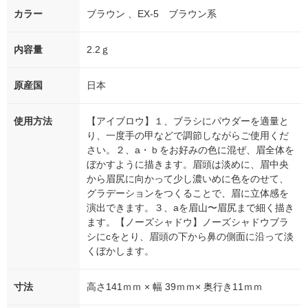
カラー
ブラウン 、EX-5 ブラウン系
内容量
2.2ｇ
原産国
日本
使用方法
【アイブロウ】１、ブラシにパウダーを適量と
り、一度手の甲などで調節しながらご使用くだ
さい。２、a・ｂをお好みの色に混ぜ、眉全体を
ぼかすように描きます。眉頭は淡めに、眉中央
から眉尻に向かって少し濃いめに色をのせて、
グラデーションをつくることで、眉に立体感を
演出できます。３、aを眉山〜眉尻まで細く描き
ます。【ノーズシャドウ】ノーズシャドウブラ
シにcをとり、眉頭の下から鼻の側面に沿って淡
くぼかします。
寸法
高さ141ｍｍ × 幅 39ｍｍ× 奥行き11ｍｍ