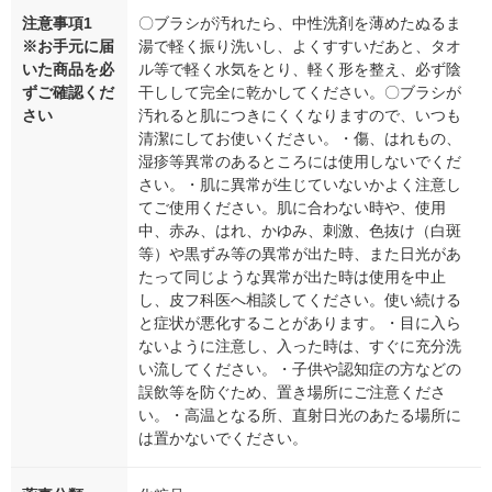
注意事項1
〇ブラシが汚れたら、中性洗剤を薄めたぬるま
※お手元に届
湯で軽く振り洗いし、よくすすいだあと、タオ
いた商品を必
ル等で軽く水気をとり、軽く形を整え、必ず陰
ずご確認くだ
干しして完全に乾かしてください。〇ブラシが
さい
汚れると肌につきにくくなりますので、いつも
清潔にしてお使いください。・傷、はれもの、
湿疹等異常のあるところには使用しないでくだ
さい。・肌に異常が生じていないかよく注意し
てご使用ください。肌に合わない時や、使用
中、赤み、はれ、かゆみ、刺激、色抜け（白斑
等）や黒ずみ等の異常が出た時、また日光があ
たって同じような異常が出た時は使用を中止
し、皮フ科医へ相談してください。使い続ける
と症状が悪化することがあります。・目に入ら
ないように注意し、入った時は、すぐに充分洗
い流してください。・子供や認知症の方などの
誤飲等を防ぐため、置き場所にご注意くださ
い。・高温となる所、直射日光のあたる場所に
は置かないでください。