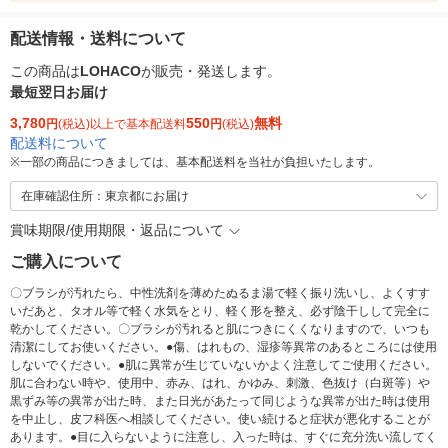
配送情報・送料について
この商品は
LOHACO
が販売・発送します。
最短翌日お届け
3,780
550
無料
円
(税込)以上で基本配送料
円
(税込)
配送料について
※
一部の商品につきましては、基本配送料を当社が負担いたします。
在庫確認住所：東京都にお届け
賞味期限/使用期限・返品について
ご購入について
〇ブラシが汚れたら、中性洗剤を薄めたぬるま湯で軽く振り洗いし、よくすす
いだあと、タオル等で軽く水気をとり、軽く形を整え、必ず陰干しして完全に
乾かしてください。〇ブラシが汚れると肌につきにくくなりますので、いつも
清潔にしてお使いください。●傷、はれもの、湿疹等異常のあるところには使用
しないでください。●肌に異常が生じていないかよく注意してご使用ください。
肌に合わない時や、使用中、赤み、はれ、かゆみ、刺激、色抜け（白斑等）や
黒ずみ等の異常が出た時、また日光があたって同じような異常が出た時は使用
を中止し、皮フ科医へ相談してください。使い続けると症状が悪化することが
あります。●目に入らないように注意し、入った時は、すぐに充分洗い流してく