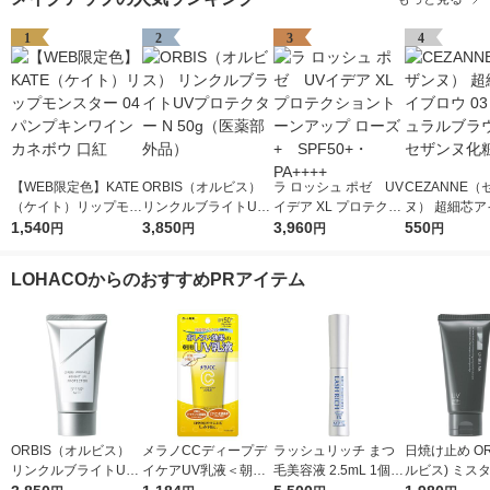
1
2
3
4
【WEB限定色】KATE
ORBIS（オルビス）
ラ ロッシュ ポゼ UV
CEZANNE（
（ケイト）リップモン
リンクルブライトUV
イデア XL プロテクシ
ヌ） 超細芯ア
スター 04 パンプキン
1,540
プロテクター N 50g
3,850
ョントーンアップ ロ
3,960
ウ 03（ナチ
550
円
円
円
円
ワイン カネボウ 口紅
（医薬部外品）
ーズ+ SPF50+・PA
ラウン） セザ
++++
粧品
LOHACOからのおすすめPRアイテム
ORBIS（オルビス）
メラノCCディープデ
ラッシュリッチ まつ
日焼け止め ORB
リンクルブライトUV
イケアUV乳液＜朝用
毛美容液 2.5mL 1個
ルビス) ミス