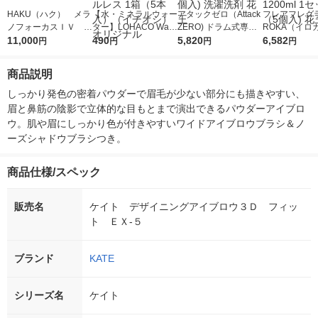
HAKU（ハク） メラ
【水・ミネラルウォー
アタックゼロ（Attack
フレアフレグラ
ノフォーカスＩＶ 4
ター】LOHACO Wate
ZERO) ドラム式専用
ROKA（イロ
5ｇ 資生堂 おまけ
11,000
r（ロハコウォータ
490
詰め替え メガジャン
5,820
イキッドリリ
6,582
円
円
円
円
付き
ー）2L ラベルレス 1
ボ 2300g 1セット（2
柔軟剤 詰め替
箱（5本入）（イチオ
個入) 洗濯洗剤 花王
大 1200ml 
商品説明
シ） オリジナル
（5個入) 花王
しっかり発色の密着パウダーで眉毛が少ない部分にも描きやすい、
眉と鼻筋の陰影で立体的な目もとまで演出できるパウダーアイブロ
ウ。肌や眉にしっかり色が付きやすいワイドアイブロウブラシ＆ノ
ーズシャドウブラシつき。
商品仕様/スペック
販売名
ケイト デザイニングアイブロウ３Ｄ フィッ
ト ＥＸ‐５
ブランド
KATE
シリーズ名
ケイト