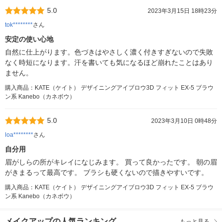
5.0
2023年3月15日 18時23分
tok********
さん
安定の使い心地
自然に仕上がります。色づきはやさしく濃く付きすぎないので失敗
なく時短になります。汗を書いても気になるほど崩れたことはあり
ません。
購入商品：KATE（ケイト） デザイニングアイブロウ3D フィット EX-5 ブラウ
ン系 Kanebo（カネボウ）
5.0
2023年3月10日 0時48分
loa********
さん
自分用
眉がしらの所がキレイになじみます。 買って良かったです。 朝の眉
がきまるって最高です。 ブラシも硬くないので描きやすいです。
購入商品：KATE（ケイト） デザイニングアイブロウ3D フィット EX-5 ブラウ
ン系 Kanebo（カネボウ）
メイクアップの人気ランキング
もっと見る