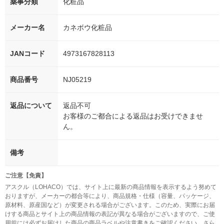
薬事分類
化粧品
メーカー名
カネボウ化粧品
JANコード
4973167828113
商品番号
NJ05219
返品について
返品不可
お客様のご都合による返品はお受けできませ
ん。
備考
ご注意【免責】
アスクル（LOHACO）では、サイト上に最新の商品情報を表示するよう努めて
おりますが、メーカーの都合等により、商品規格・仕様（容量、パッケージ、
原材料、原産国など）が変更される場合がございます。このため、実際にお届
けする商品とサイト上の商品情報の表記が異なる場合がございますので、ご使
用前には必ずお届けした商品の商品ラベルや注意書きをご確認ください。さら