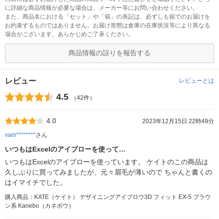
に詳細な商品情報が必要な場合は、メーカー等にお問い合わせください。
また、商品名における「セット」や「箱」の表記は、必ずしも箱でのお届けを
お約束するものではありません。お届け形態は倉庫の在庫状況等により異なる
場合がございます。あらかじめご了承ください。
商品情報の誤りを報告する
レビュー
レビューとは
4.5
（42件）
4.0
2023年12月15日 22時49分
vam********
さん
いつもはExcelのアイブローを使って…
いつもはExcelのアイブローを使っています。 ケイトのこの商品は
久しぶりに買ってみましたが、元々眉毛が薄いので ちゃんと書くの
はイマイチでした。
購入商品：KATE（ケイト） デザイニングアイブロウ3D フィット EX-5 ブラウ
ン系 Kanebo（カネボウ）