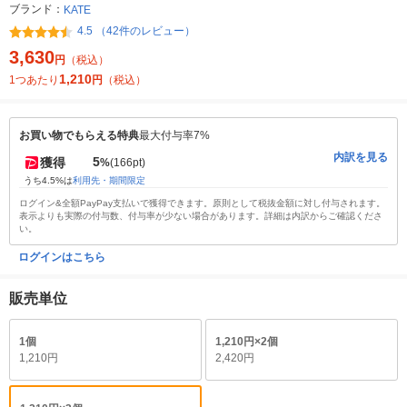
ブランド：
KATE
4.5 （42件のレビュー）
3,630
円
（税込）
1,210
1つあたり
円
（税込）
お買い物でもらえる特典
最大付与率7%
内訳を見る
5
獲得
%
(166pt)
うち4.5%は
利用先・期間限定
ログイン&全額PayPay支払いで獲得できます。原則として税抜金額に対し付与されます。
表示よりも実際の付与数、付与率が少ない場合があります。詳細は内訳からご確認くださ
い。
ログインはこちら
販売単位
1個
1,210円×2個
1,210円
2,420円