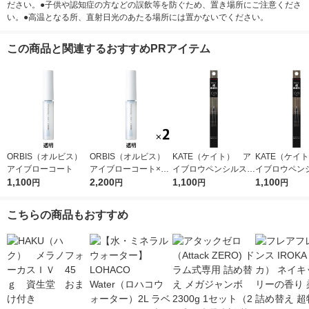
ださい。●子供や認知症の方などの誤飲等を防ぐため、置き場所にご注意くださ
い。●高温となる所、直射日光のあたる場所には置かないでください。
この商品と関連するおすすめPRアイテム
ORBIS（オルビス）
ORBIS（オルビス）
KATE（ケイト） ア
KATE（ケイ
アイブローコート
アイブローコート×2
イブロウペンシルスー
イブロウペン
1,100
個
2,200
パースリム0．8 Ｂ
1,100
パースリム0．
1,100
円
円
円
円
Ｒー5 Kanebo（カネ
Ｒー3 Kane
ボウ）
ボウ）
こちらの商品もおすすめ