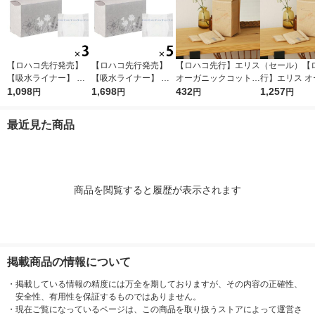
【ロハコ先行発売】
【ロハコ先行発売】
【ロハコ先行】エリス
（セール）【
【吸水ライナー】 ポ
【吸水ライナー】 ポ
オーガニックコットン
行】エリス オ
イズ 10cc 17.5cm 無
1,098
イズ 10cc 17.5cm 無
1,698
羽つき 21cm 多い昼〜
432
ックコットン 
1,257
円
円
円
円
香料 さらさら素肌 1
香料さらさら素肌 1セ
ふつうの日用 1個（22
21cm 多い昼
セット(90枚入：30枚
ット(150枚入：30枚
枚）素肌のきもち ナ
の日用（22枚
最近見た商品
入×3パック) 限定
入×5パック) 限定
チュラルシリーズ 生
素肌のきもち 
理用品
ラルシリーズ
用品
商品を閲覧すると履歴が表示されます
掲載商品の情報について
・
掲載している情報の精度には万全を期しておりますが、その内容の正確性、
安全性、有用性を保証するものではありません。
・
現在ご覧になっているページは、この商品を取り扱うストアによって運営さ