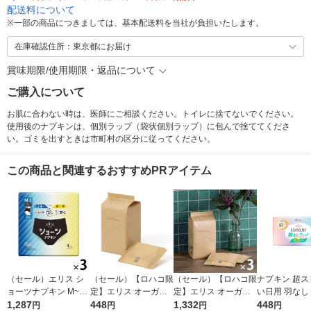
配送料について
※
一部の商品につきましては、基本配送料を当社が負担いたします。
在庫確認住所：東京都にお届け
賞味期限/使用期限・返品について
ご購入について
お肌に合わない時は、医師にご相談ください。トイレに捨てないでください。
使用後のナプキンは、個別ラップ（袋状個別ラップ）に包んで捨ててくださ
い。ゴミを出すときは市町村の区分に従ってください。
この商品と関連するおすすめPRアイテム
（セール）エリス シ
（セール）【ロハコ限
（セール）【ロハコ限
ナプキン 超ス
ョーツナプキン M~L
定】エリス オーガニ
定】エリス オーガニ
い日用 羽なし 
昼・夜 長時間用 ブラ
1,287
ックコットン 羽つき
448
ックコットン 羽つき
1,332
エリスルナフィ
448
円
円
円
円