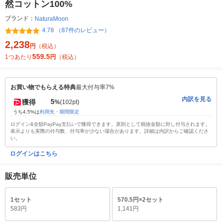
然コットン100%
ブランド：
NaturaMoon
4.78 （87件のレビュー）
2,238
円
（税込）
559.5
1つあたり
円
（税込）
お買い物でもらえる特典
最大付与率7%
内訳を見る
5
獲得
%
(102pt)
うち4.5%は
利用先・期間限定
ログイン&全額PayPay支払いで獲得できます。原則として税抜金額に対し付与されます。
表示よりも実際の付与数、付与率が少ない場合があります。詳細は内訳からご確認くださ
い。
ログインはこちら
販売単位
1セット
570.5円×2セット
583円
1,141円