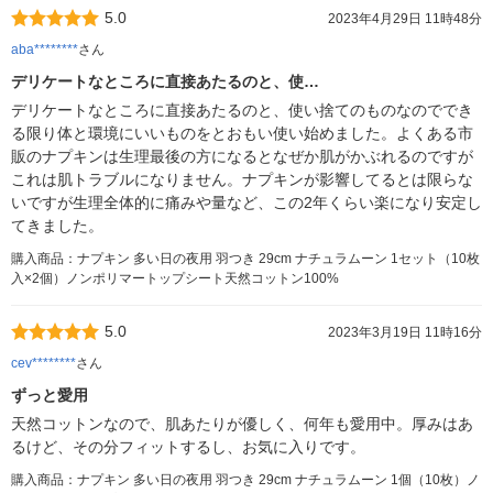
5.0
2023年4月29日 11時48分
aba********
さん
デリケートなところに直接あたるのと、使…
デリケートなところに直接あたるのと、使い捨てのものなのででき
る限り体と環境にいいものをとおもい使い始めました。よくある市
販のナプキンは生理最後の方になるとなぜか肌がかぶれるのですが
これは肌トラブルになりません。ナプキンが影響してるとは限らな
いですが生理全体的に痛みや量など、この2年くらい楽になり安定し
てきました。
購入商品：ナプキン 多い日の夜用 羽つき 29cm ナチュラムーン 1セット（10枚
入×2個）ノンポリマートップシート天然コットン100%
5.0
2023年3月19日 11時16分
cev********
さん
ずっと愛用
天然コットンなので、肌あたりが優しく、何年も愛用中。厚みはあ
るけど、その分フィットするし、お気に入りです。
購入商品：ナプキン 多い日の夜用 羽つき 29cm ナチュラムーン 1個（10枚）ノ