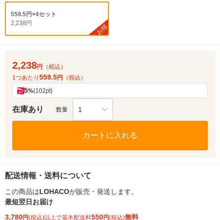
559.5円×4セット
2,238円
お得
2,238
円
（税込）
559.5
1つあたり
円
（税込）
5
%
(102pt)
在庫あり
1
数量
カートに入れる
配送情報・送料について
この商品は
LOHACO
が販売・発送します。
最短翌日お届け
3,780
550
無料
円
(税込)以上で基本配送料
円
(税込)