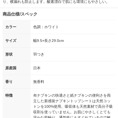
り、横漏れも防止します。酸素漂白で肌にも環境にもやさしい。
商品仕様/スペック
カラー
色調：ホワイト
サイズ
幅9.5×長さ29.0cm
形状
羽つき
原産国
日本
香り
無香料
特徴
布ナプキンの快適さと紙ナプキンの便利さを両
立した新感覚ナプキントップシートは天然コッ
トンを100%使用。吸収体も天然素材で高分子吸
収剤を使っていません。お肌にやさしくとても
温かな肌触り。通気性にもすぐれているので敏