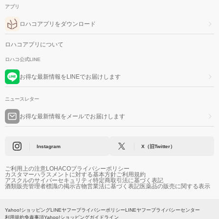
アプリ
ロハコアプリをダウンロード
ロハコアプリについて
ロハコ公式LINE
お得な最新情報をLINEでお届けします
ニュースレター
お得な最新情報をメールでお届けします
Instagram
X（旧Twitter）
ご利用上の注意
LOHACOプライバシーポリシー
カスタマーハラスメントに対する基本方針
ご利用規約
アスクルのサイバーセキュリティ
特定商取引法に基づく表記
酒類販売管理者標識の掲示
古物営業法に基づく表記
医薬品の販売に関する表示
Yahoo!ショッピング
LINEヤフープライバシーポリシー
LINEヤフープライバシーセンター
利用規約
免責事項
Yahoo!ショッピングガイドライン