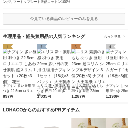
ンポリマートップシート天然コットン100%
今見ている商品のレビューのみを見る
生理用品・軽失禁用品の人気ランキング
もっと見る
1
2
3
4
ナプキン 多い昼用 羽
エリス 新・素肌感 羽
エリス 素肌のきもち
ナプキン しっ
つき 22.5cm ロリエエ
つき 夜用 29cm 多い
羽つき 昼用 23cm 超
用 羽つき 25c
フ しあわせ素肌 超ス
897
日の夜用 生理用ナプ
1,035
スリム シンプルデザ
1,287
エ スリムガー
1,190
円
円
円
円
リム 1セット（20枚×
キン 1セット（18枚×
イン 3個(20枚×3) ナ
ット（19枚×3
3個） 花王
3パック） 大王製紙
プキン 大王製紙 エリ
王
LOHACOからのおすすめPRアイテム
エリエール 生理用品
エール 生理用品