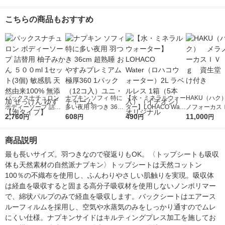
ックカラー 1セット
27cm 特に多い昼用 1
27cm 特に多い昼用
個（34枚入）
（4枚入×3パック） 大
個（13枚）素肌のき
（13枚×3個）素肌の
紙
こちらの商品もおすすめ
王製紙
もち ナチュラルシリ
きもち ナチュラルシ
ーズ 限定 生理用品 限
リーズ 限定 生理用品
定
限定
パックスナチュロン
ナプキン ソフィ 特に
【水・ミネラルウォー
HAKU（ハク
ボディーソープ 詰替
多い夜用 羽つき 36cm
ター】LOHACO Wate
ノフォーカス
用 柚子みかん ５００
2,760
超熟睡 おやすみプレ
608
r（ロハコウォータ
490
5ｇ 資生堂
11,000
円
円
円
円
ml 1セット(3個) 敏感
ミアム 極厚360 1パッ
ー）2L ラベルレス 1
付き
肌 天然由来100% 無
ク（12コ入）ユニ・
箱（5本入）（イチオ
商品説明
添加 せっけん ゆず
チャーム
シ） オリジナル
【泡タイプ】
最も長いサイズ。羽つきなので寝返りもOK。〈トップシートも吸収
体も天然素材の自然派ナプキン〉トップシートは天然コットン
100％の不織布を使用し、ふんわりやさしい肌触りを実現。吸収体
は経血を吸収すると固まる高分子吸収材を使用しないノンポリマー
で、綿状パルプのみで経血を吸収します。バックシートはエアース
ルーフィルムを採用し、空気や水蒸気のみをしっかり通すのでムレ
にくい仕様。ナプキンサイドはキルティングプレス加工を施してお