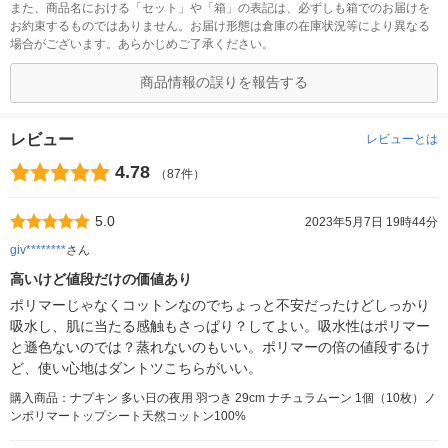
また、商品名における「セット」や「箱」の表記は、必ずしも箱でのお届けを
お約束するものではありません。お届け形態は倉庫の在庫状況等により異なる
場合がございます。あらかじめご了承ください。
商品情報の誤りを報告する
レビュー
レビューとは
4.78
（87件）
5.0
2023年5月7日 19時44分
giv********
さん
高いけど値段だけの価値あり
ポリマーじゃなくコットンなのでちょっと不安だったけどしっかり
吸水し、肌に当たる感触もさっぱり？してよい。吸水性はポリマー
と遜色ないのでは？蒸れないのもいい。ポリマーの倍の値段するけ
ど、使い心地はダントツこちらがいい。
購入商品：ナプキン 多い日の夜用 羽つき 29cm ナチュラムーン 1個（10枚）ノ
ンポリマートップシート天然コットン100%