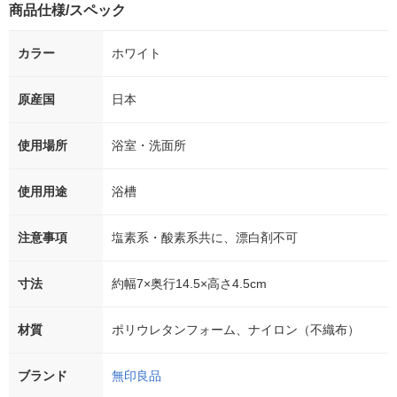
商品仕様/スペック
カラー
ホワイト
原産国
日本
使用場所
浴室・洗面所
使用用途
浴槽
注意事項
塩素系・酸素系共に、漂白剤不可
寸法
約幅7×奥行14.5×高さ4.5cm
材質
ポリウレタンフォーム、ナイロン（不織布）
ブランド
無印良品