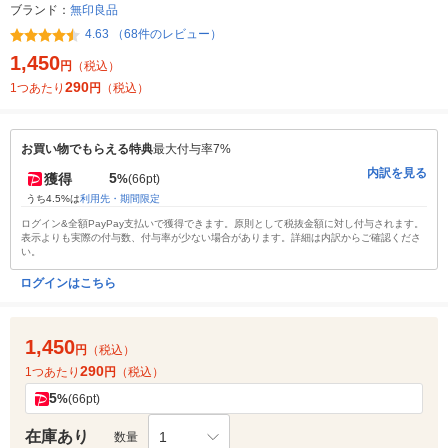
ブランド：
無印良品
4.63 （68件のレビュー）
1,450
円
（税込）
290
1つあたり
円
（税込）
お買い物でもらえる特典
最大付与率7%
内訳を見る
5
獲得
%
(66pt)
うち4.5%は
利用先・期間限定
ログイン&全額PayPay支払いで獲得できます。原則として税抜金額に対し付与されます。
表示よりも実際の付与数、付与率が少ない場合があります。詳細は内訳からご確認くださ
い。
ログインはこちら
1,450
円
（税込）
290
1つあたり
円
（税込）
5
%
(66pt)
在庫あり
1
数量