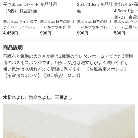
無印良品 マイクロフ
無印良品 日常の器 オ
無印良品 日常の器 オ
無印良品 ウレ
ァイバーミニハンディ
ーバルボウル 白 約25.
ーバルボウル グレー
ォーム三層バ
モップ 約長さ33cm 1
4,450
5×18cm 良品計画
990
約25.5×18cm 良品計
990
ジ 約幅7×奥行1
580
円
円
円
円
セット（5個） 良品計
画
さ4.5cm 1セ
画
個×2） 良品
商品説明
不織布と気泡の大きさが違う2種類のウレタンホームでできた3層構
造のバス用スポンジです。細かい気泡は泡立ちがよく洗いやすく、
粗い気泡は水切れがよく清潔に保てます。【お風呂用スポンジ】
【浴室用スポンジ】【無印良品　MUJI】
水切れよし、泡立ちよし、三層よし