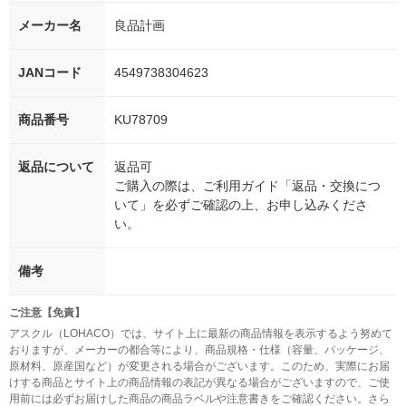
メーカー名
良品計画
JANコード
4549738304623
商品番号
KU78709
返品について
返品可
ご購入の際は、ご利用ガイド「返品・交換につ
いて」を必ずご確認の上、お申し込みくださ
い。
備考
ご注意【免責】
アスクル（LOHACO）では、サイト上に最新の商品情報を表示するよう努めて
おりますが、メーカーの都合等により、商品規格・仕様（容量、パッケージ、
原材料、原産国など）が変更される場合がございます。このため、実際にお届
けする商品とサイト上の商品情報の表記が異なる場合がございますので、ご使
用前には必ずお届けした商品の商品ラベルや注意書きをご確認ください。さら