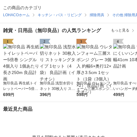
この商品のカテゴリ
LOHACOホーム
キッチン・バス・リビング
掃除用具
その他 掃除用
雑貨・日用品（無印良品）の人気ランキング
もっと見る
1
2
3
4
無印良品 再生紙トイ
無印良品 浅型水切り
無印良品 ウレタンフ
無印良品 すべ
レットペーパー5倍巻
ネット 30枚入り スト
ォーム三層スポンジ
いハンガー 約幅
シングル 4個入り 1個
699
ッキングタイプ 1セッ
396
グレー 3個入 約幅6×
598
10本組 良品
499
円
円
円
円
あたり長さ250m 良品
ト（4袋） 良品計画
奥行12×厚さ3.5cm 1
計画
（イチオシ）
セット（1袋（3個
最近見た商品
入）×2） 良品計画
（イチオシ）