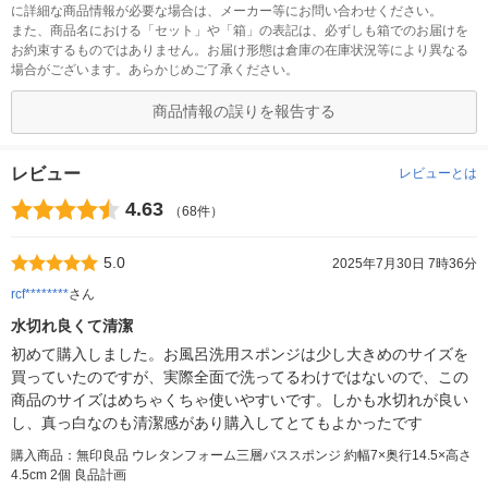
に詳細な商品情報が必要な場合は、メーカー等にお問い合わせください。
また、商品名における「セット」や「箱」の表記は、必ずしも箱でのお届けを
お約束するものではありません。お届け形態は倉庫の在庫状況等により異なる
場合がございます。あらかじめご了承ください。
商品情報の誤りを報告する
レビュー
レビューとは
4.63
（68件）
5.0
2025年7月30日 7時36分
rcf********
さん
水切れ良くて清潔
初めて購入しました。お風呂洗用スポンジは少し大きめのサイズを
買っていたのですが、実際全面で洗ってるわけではないので、この
商品のサイズはめちゃくちゃ使いやすいです。しかも水切れが良い
し、真っ白なのも清潔感があり購入してとてもよかったです
購入商品：無印良品 ウレタンフォーム三層バススポンジ 約幅7×奥行14.5×高さ
4.5cm 2個 良品計画