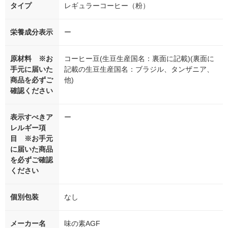
タイプ
レギュラーコーヒー（粉）
栄養成分表示
ー
原材料 ※お
コーヒー豆(生豆生産国名：裏面に記載)(裏面に
手元に届いた
記載の生豆生産国名：ブラジル、タンザニア、
商品を必ずご
他)
確認ください
表示すべきア
ー
レルギー項
目 ※お手元
に届いた商品
を必ずご確認
ください
個別包装
なし
メーカー名
味の素AGF