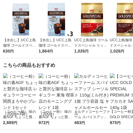
【水出し】UCC上島
【水出し】UCC上島
UCC上島珈琲 ゴール
UCC上島珈琲
珈琲 ゴールドスペシ
珈琲 ゴールドスペシ
ドスペシャル リッチ
ドスペシャル 
ャル 水淹れアイスコ
630
ャル 水淹れアイスコ
1,864
ブレンド SAP 1袋（2
1,026
ャルブレンド S
1,026
円
円
円
円
ーヒー 1袋（4バッグ
ーヒー 1セット（12バ
40g） コーヒー粉
袋（240g） 
入）
ッグ：4バッグ入×3
粉
こちらの商品もおすすめ
袋）
（コーヒー粉） 味の
（コーヒー粉） 味の
カルディコーヒーファ
【コーヒー粉】
素AGF ちょっと贅沢
素AGF ちょっと贅沢
ーム スパイスアップ
GOLD SPECI
な珈琲店 レギュラー
2,889
な珈琲店 レギュラー
972
シーソルト 110g(ミル
483
MIUM ディ
875
円
円
円
円
コーヒー 関西まろや
東海 喫茶店のモーニ
付き) 1個 プラ容器 塩
SAP 140g 1袋