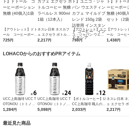
【アウトレット】ドト
ネスレ日本 ネスカフ
【アウトレット】ユニ
【アウトレッ
ール コーヒーポーシ
ェ エクセラ ボトルコ
コ・ジャパン ウエス
ール コーヒ
ョン 無糖 (40個入)1袋
725
ーヒー 無糖 ラベルレ
2,217
ティンカフェ マイル
798
ョン 無糖 (40
1,438
円
円
円
円
ス 900ml 1箱（12本
ドブレンド 150g 2袋
セット（2袋
入）
詰替用 インスタント
LOHACOからのおすすめPRアイテム
コーヒー インドネシ
ア
UCC上島珈琲 UCC T
UCC上島珈琲 UCC T
【ボトルコーヒー】U
ネスレ日本 ネ
OTONOU（トトノ
OTONOU（トトノ
CC上島珈琲 職人の珈
ェ エクセラ 
ウ） by BLACK無糖 5
1,284
ウ） by BLACK無糖 5
5,098
琲 無糖 900ml 1箱（1
2,033
ーヒー 無糖 
2,217
円
円
円
円
00ml 1セット（6本）
00ml 1箱（24本入）
2本入）
ス 900ml 1箱
入）
最近見た商品