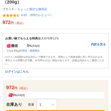
（200g）
ブランド：
ちょっと贅沢な珈琲店
4.63 （8件のレビュー）
972
円
（税込）
お買い物でもらえる特典
最大付与率11%
内訳を見る
5
獲得
%
(44pt)
うち4.5%は
利用先・期間限定
ログイン&全額PayPay支払いで獲得できます。原則として税抜金額に対し付与されます。
表示よりも実際の付与数、付与率が少ない場合があります。詳細は内訳からご確認くださ
い。
ログインはこちら
972
円
（税込）
5
%
(44pt)
在庫あり
1
数量