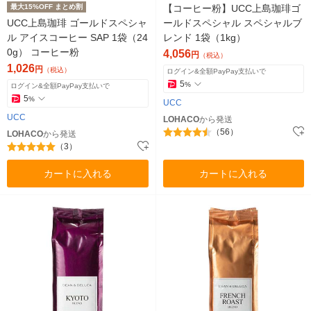
最大15%OFF まとめ割
【コーヒー粉】UCC上島珈琲ゴ
UCC上島珈琲 ゴールドスペシャ
ールドスペシャル スペシャルブ
ル アイスコーヒー SAP 1袋（24
レンド 1袋（1kg）
0g） コーヒー粉
4,056
円
（税込）
1,026
円
（税込）
ログイン&全額PayPay支払いで
5
%
ログイン&全額PayPay支払いで
5
%
UCC
UCC
LOHACO
から発送
（56）
LOHACO
から発送
（3）
カートに入れる
カートに入れる