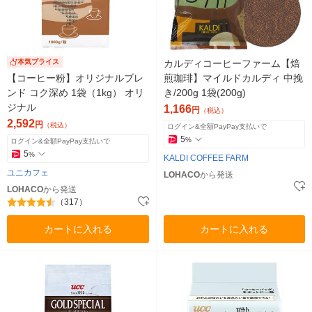
本気プライス
カルディコーヒーファーム【焙
【コーヒー粉】オリジナルブレ
煎珈琲】マイルドカルディ 中挽
ンド コク深め 1袋（1kg） オリ
き/200g 1袋(200g)
ジナル
1,166
円
（税込）
2,592
円
（税込）
ログイン&全額PayPay支払いで
5
%
ログイン&全額PayPay支払いで
5
%
KALDI COFFEE FARM
ユニカフェ
LOHACO
から発送
LOHACO
から発送
（317）
カートに入れる
カートに入れる