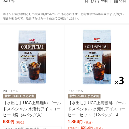
340
件
おすすめ順
切替
ポイント等は原則として税抜金額に基づいて付与されます。付与数や付与率が表示より少ない
場合があるので、最新情報はカート画面でご確認ください。
PRアイテム
PRアイテム
最大15%OFF まとめ割
最大15%OFF まとめ割
【水出し】UCC上島珈琲 ゴール
【水出し】UCC上島珈琲 ゴール
ドスペシャル 水淹れアイスコー
ドスペシャル 水淹れアイスコー
ヒー 1袋（4バッグ入）
ヒー 1セット（12バッグ：4バ
ッグ入×3袋）
630
1,864
円
円
（税込）
（税込）
621.4
1つあたり
円
（税込）
ログイン&全額PayPay支払いで