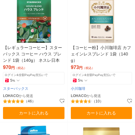
【レギュラーコーヒー】スター
【コーヒー粉】小川珈琲店 カフ
バックス コーヒー ハウス ブレ
ェインレスブレンド 1袋（140
ンド 1袋（140g） ネスレ日本
g）
970
973
円
円
（税込）
（税込）
ログイン&全額PayPay支払いで
ログイン&全額PayPay支払いで
5
5
%
%
スターバックス
小川珈琲
LOHACO
から発送
LOHACO
から発送
（46）
（10）
カートに入れる
カートに入れる