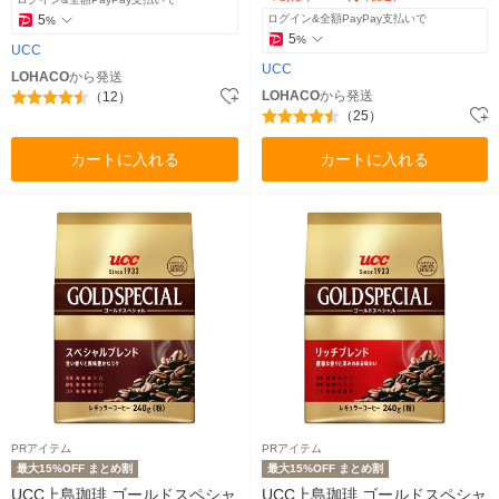
5
ログイン&全額PayPay支払いで
%
5
%
UCC
UCC
LOHACO
から発送
LOHACO
から発送
（12）
（25）
カートに入れる
カートに入れる
PRアイテム
PRアイテム
最大15%OFF まとめ割
最大15%OFF まとめ割
UCC上島珈琲 ゴールドスペシャ
UCC上島珈琲 ゴールドスペシャ