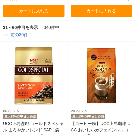
カートに入れる
カートに入れる
31～60件目を表示
340件中
前の30件
PRアイテム
PRアイテム
最大15%OFF まとめ割
最大15%OFF まとめ割
UCC上島珈琲 ゴールドスペシャ
【コーヒー粉】UCC上島珈琲 U
ル まろやかブレンド SAP 1袋
CC おいしいカフェインレスコ