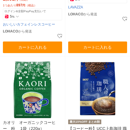
897
1つあたり
円
（税込）
LAVAZZA
ログイン&全額PayPay支払いで
LOHACO
から発送
5
%
おいしいカフェインレスコーヒー
LOHACO
から発送
カートに入れる
カートに入れる
カオリ オーガニックコーヒ
最大15%OFF まとめ割
ー 粉 1袋（220g）
【コーヒー粉】UCC上島珈琲 職