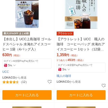
最大15%OFF まとめ割
アウトレット
【水出し】UCC上島珈琲 ゴール
【アウトレット】UCC 職人の
ドスペシャル 水淹れアイスコー
珈琲 コーヒーバッグ 水淹れア
ヒー 1袋（4バッグ入）
イスコーヒー 1セット（12袋入
×3パック）
630
1,359
円
円
（税込）
（税込）
453
1つあたり
円
（税込）
ログイン&全額PayPay支払いで
5
ログイン&全額PayPay支払いで
%
5
%
UCC
職人の珈琲
LOHACO
から発送
LOHACO
から発送
（12）
カートに入れる
カートに入れる