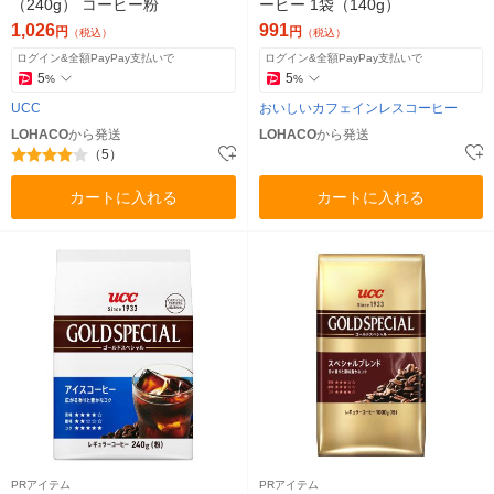
（240g） コーヒー粉
ーヒー 1袋（140g）
1,026
991
円
円
（税込）
（税込）
ログイン&全額PayPay支払いで
ログイン&全額PayPay支払いで
5
5
%
%
UCC
おいしいカフェインレスコーヒー
LOHACO
から発送
LOHACO
から発送
（5）
カートに入れる
カートに入れる
PRアイテム
PRアイテム