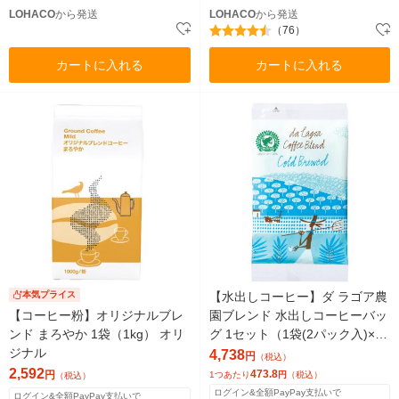
LOHACO
から発送
LOHACO
から発送
（76）
カートに入れる
カートに入れる
本気プライス
【水出しコーヒー】ダ ラゴア農
【コーヒー粉】オリジナルブレ
園ブレンド 水出しコーヒーバッ
ンド まろやか 1袋（1kg） オリ
グ 1セット（1袋(2パック入)×1
ジナル
0）アライドコーヒーロースタ
4,738
円
（税込）
ーズ オリジナル
2,592
473.8
円
1つあたり
円
（税込）
（税込）
ログイン&全額PayPay支払いで
ログイン&全額PayPay支払いで