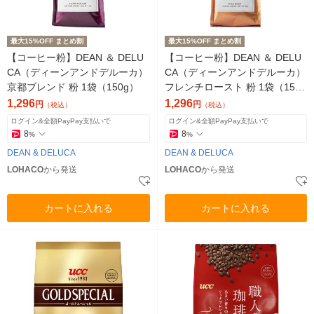
最大15%OFF まとめ割
最大15%OFF まとめ割
【コーヒー粉】DEAN ＆ DELU
【コーヒー粉】DEAN ＆ DELU
CA（ディーンアンドデルーカ）
CA（ディーンアンドデルーカ）
京都ブレンド 粉 1袋（150g）
フレンチロースト 粉 1袋（150
g）
1,296
1,296
円
円
（税込）
（税込）
ログイン&全額PayPay支払いで
ログイン&全額PayPay支払いで
8
8
%
%
DEAN & DELUCA
DEAN & DELUCA
LOHACO
から発送
LOHACO
から発送
カートに入れる
カートに入れる