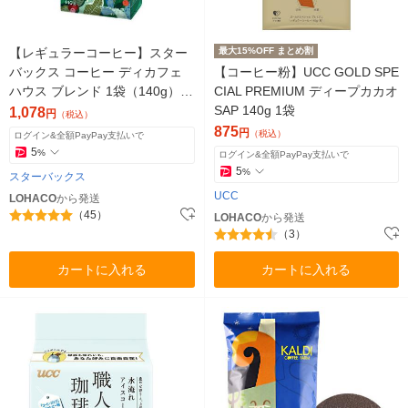
【レギュラーコーヒー】スター
最大15%OFF まとめ割
バックス コーヒー ディカフェ
【コーヒー粉】UCC GOLD SPE
ハウス ブレンド 1袋（140g）
CIAL PREMIUM ディープカカオ
ネスレ日本
SAP 140g 1袋
1,078
円
（税込）
875
円
（税込）
ログイン&全額PayPay支払いで
5
%
ログイン&全額PayPay支払いで
5
%
スターバックス
UCC
LOHACO
から発送
（45）
LOHACO
から発送
（3）
カートに入れる
カートに入れる