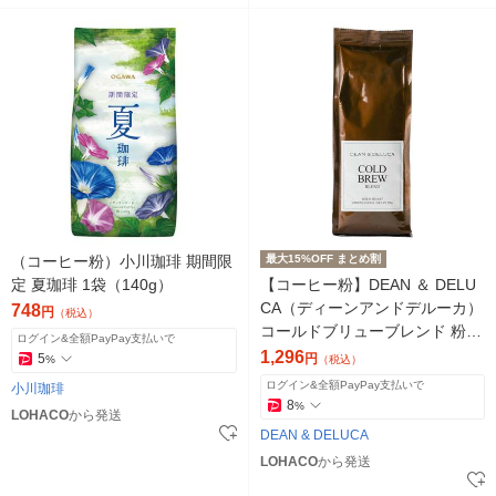
（コーヒー粉）小川珈琲 期間限
最大15%OFF まとめ割
定 夏珈琲 1袋（140g）
【コーヒー粉】DEAN ＆ DELU
CA（ディーンアンドデルーカ）
748
円
（税込）
コールドブリューブレンド 粉 1
ログイン&全額PayPay支払いで
袋（150g）
1,296
5
円
%
（税込）
ログイン&全額PayPay支払いで
小川珈琲
8
%
LOHACO
から発送
DEAN & DELUCA
LOHACO
から発送