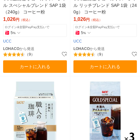
ル スぺシャルブレンド SAP 1袋
ル リッチブレンド SAP 1袋（24
（240g） コーヒー粉
0g） コーヒー粉
1,026
1,026
円
円
（税込）
（税込）
ログイン&全額PayPay支払いで
ログイン&全額PayPay支払いで
5
5
%
%
UCC
UCC
LOHACO
から発送
LOHACO
から発送
（9）
（9）
カートに入れる
カートに入れる