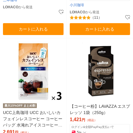
三本珈琲
小川珈琲
LOHACO
から発送
LOHACO
から発送
（11）
カートに入れる
カートに入れる
最大15%OFF まとめ割
【コーヒー粉】LAVAZZA エスプ
UCC上島珈琲 UCC おいしいカ
レッソ 1袋（250g）
フェインレスコーヒー コーヒー
1,421
円
（税込）
バッグ 水淹れアイスコーヒー 1
ログイン&全額PayPay支払いで
セット（4袋分×3）
2,691
円
5
（税込）
%