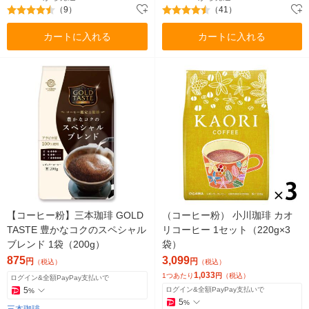
（9）
（41）
カートに入れる
カートに入れる
【コーヒー粉】三本珈琲 GOLD
（コーヒー粉） 小川珈琲 カオ
TASTE 豊かなコクのスペシャル
リコーヒー 1セット（220g×3
ブレンド 1袋（200g）
袋）
875
3,099
円
円
（税込）
（税込）
1,033
1つあたり
円
（税込）
ログイン&全額PayPay支払いで
5
ログイン&全額PayPay支払いで
%
5
%