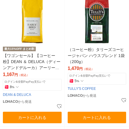
最大15%OFF まとめ割
（コーヒー粉）タリーズコーヒ
【ワゴンセール】【コーヒー
ージャパン ハウスブレンド 1袋
粉】DEAN ＆ DELUCA（ディー
（200g）
ンアンドデルーカ）アーリーバ
1,470
円
（税込）
ードブレンド 粉 1袋（150g）
1,167
円
（税込）
ログイン&全額PayPay支払いで
5
%
ログイン&全額PayPay支払いで
8
%
TULLY'S COFFEE
DEAN & DELUCA
LOHACO
から発送
LOHACO
から発送
カートに入れる
カートに入れる