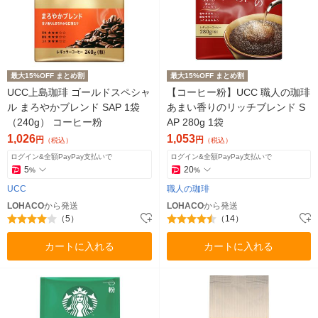
最大15%OFF まとめ割
最大15%OFF まとめ割
UCC上島珈琲 ゴールドスペシャ
【コーヒー粉】UCC 職人の珈琲
ル まろやかブレンド SAP 1袋
あまい香りのリッチブレンド S
（240g） コーヒー粉
AP 280g 1袋
1,026
1,053
円
円
（税込）
（税込）
ログイン&全額PayPay支払いで
ログイン&全額PayPay支払いで
5
20
%
%
UCC
職人の珈琲
LOHACO
から発送
LOHACO
から発送
（5）
（14）
カートに入れる
カートに入れる