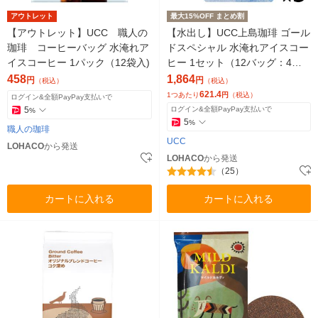
アウトレット
最大15%OFF まとめ割
【アウトレット】UCC 職人の
【水出し】UCC上島珈琲 ゴール
珈琲 コーヒーバッグ 水淹れア
ドスペシャル 水淹れアイスコー
イスコーヒー 1パック（12袋入)
ヒー 1セット（12バッグ：4バ
ッグ入×3袋）
458
1,864
円
円
（税込）
（税込）
621.4
1つあたり
円
（税込）
ログイン&全額PayPay支払いで
5
ログイン&全額PayPay支払いで
%
5
%
職人の珈琲
UCC
LOHACO
から発送
LOHACO
から発送
（25）
カートに入れる
カートに入れる