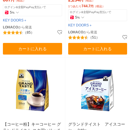
円
円
（税込）
（税込）
744.7
1つあたり
円
（税込）
ログイン&全額PayPay支払いで
5
ログイン&全額PayPay支払いで
%
5
%
KEY DOORS＋
KEY DOORS＋
LOHACO
から発送
LOHACO
から発送
（85）
（51）
カートに入れる
カートに入れる
【コーヒー粉】キーコーヒー グ
グランドテイスト アイスコー