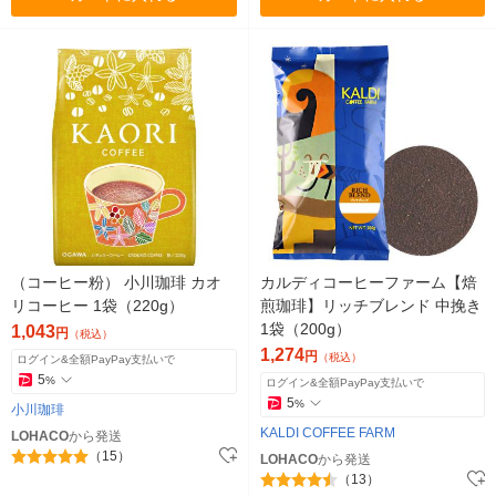
（コーヒー粉） 小川珈琲 カオ
カルディコーヒーファーム【焙
リコーヒー 1袋（220g）
煎珈琲】リッチブレンド 中挽き
1袋（200g）
1,043
円
（税込）
1,274
円
（税込）
ログイン&全額PayPay支払いで
5
%
ログイン&全額PayPay支払いで
5
%
小川珈琲
KALDI COFFEE FARM
LOHACO
から発送
（15）
LOHACO
から発送
（13）