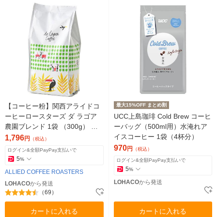
【コーヒー粉】関西アライドコ
最大15%OFF まとめ割
ーヒーロースターズ ダ ラゴア
UCC上島珈琲 Cold Brew コーヒ
農園ブレンド 1袋 （300g） オ
ーバッグ（500ml用）水淹れア
リジナル
イスコーヒー 1袋（4杯分）
1,796
円
（税込）
970
円
（税込）
ログイン&全額PayPay支払いで
5
%
ログイン&全額PayPay支払いで
5
%
ALLIED COFFEE ROASTERS
LOHACO
から発送
LOHACO
から発送
（69）
カートに入れる
カートに入れる