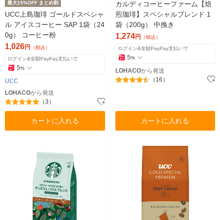
最大15%OFF まとめ割
カルディコーヒーファーム【焙
UCC上島珈琲 ゴールドスペシャ
煎珈琲】スペシャルブレンド 1
ル アイスコーヒー SAP 1袋（24
袋（200g） 中挽き
0g） コーヒー粉
1,274
円
（税込）
1,026
円
（税込）
ログイン&全額PayPay支払いで
5
%
ログイン&全額PayPay支払いで
5
%
LOHACO
から発送
（16）
UCC
LOHACO
から発送
（3）
カートに入れる
カートに入れる