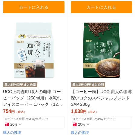
カートに入れる
カートに入れる
最大15%OFF まとめ割
最大15%OFF まとめ割
UCC上島珈琲 職人の珈琲 コー
【コーヒー粉】UCC 職人の珈琲
ヒーバッグ（250ml用）水淹れ
深いコクのスペシャルブレンド
アイスコーヒー 1パック（12袋
SAP 280g
入）
754
1,038
円
円
（税込）
（税込）
ログイン&全額PayPay支払いで
ログイン&全額PayPay支払いで
20
20
%
%
職人の珈琲
職人の珈琲