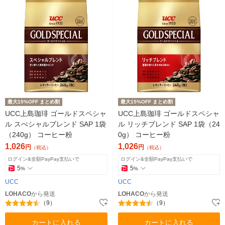
最大15%OFF まとめ割
最大15%OFF まとめ割
UCC上島珈琲 ゴールドスペシャ
UCC上島珈琲 ゴールドスペシャ
ル スぺシャルブレンド SAP 1袋
ル リッチブレンド SAP 1袋（24
（240g） コーヒー粉
0g） コーヒー粉
1,026
1,026
円
円
（税込）
（税込）
ログイン&全額PayPay支払いで
ログイン&全額PayPay支払いで
5
5
%
%
UCC
UCC
LOHACO
から発送
LOHACO
から発送
（9）
（9）
カートに入れる
カートに入れる