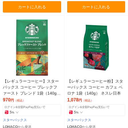
カートに入れる
カートに入れる
【レギュラーコーヒー】スター
【レギュラーコーヒー粉】スタ
バックス コーヒー ブレックフ
ーバックス コーヒー カフェ ベ
ァースト ブレンド 1袋（140g）
ロナ 1袋（140g） ネスレ日本
ネスレ日本
970
1,078
円
円
（税込）
（税込）
ログイン&全額PayPay支払いで
ログイン&全額PayPay支払いで
5
5
%
%
スターバックス
スターバックス
LOHACO
から発送
LOHACO
から発送