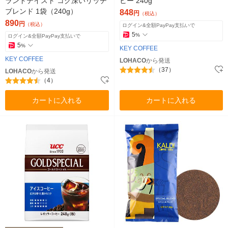
ランドテイスト コク深いリッチ
ヒー 240g
ブレンド 1袋（240g）
848
円
（税込）
890
円
（税込）
ログイン&全額PayPay支払いで
5
%
ログイン&全額PayPay支払いで
5
%
KEY COFFEE
KEY COFFEE
LOHACO
から発送
（37）
LOHACO
から発送
（4）
カートに入れる
カートに入れる