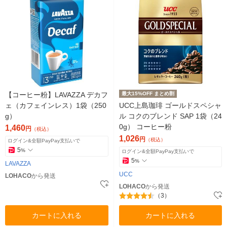
【コーヒー粉】LAVAZZA デカフ
最大15%OFF まとめ割
ェ（カフェインレス）1袋（250
UCC上島珈琲 ゴールドスペシャ
g）
ル コクのブレンド SAP 1袋（24
0g） コーヒー粉
1,460
円
（税込）
1,026
円
（税込）
ログイン&全額PayPay支払いで
5
%
ログイン&全額PayPay支払いで
5
%
LAVAZZA
UCC
LOHACO
から発送
LOHACO
から発送
（3）
カートに入れる
カートに入れる