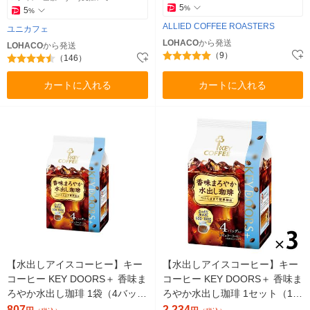
5
%
5
%
ALLIED COFFEE ROASTERS
ユニカフェ
LOHACO
から発送
LOHACO
から発送
（9）
（146）
カートに入れる
カートに入れる
【水出しアイスコーヒー】キー
【水出しアイスコーヒー】キー
コーヒー KEY DOORS＋ 香味ま
コーヒー KEY DOORS＋ 香味ま
ろやか水出し珈琲 1袋（4バッグ
ろやか水出し珈琲 1セット（12
入）
バッグ：4バッグ入×3袋）
807
2,234