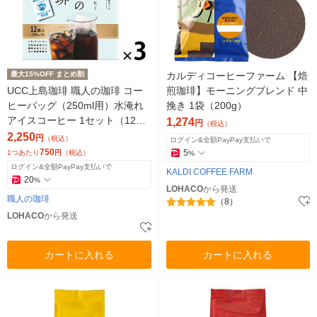
最大15%OFF まとめ割
カルディコーヒーファーム 【焙
UCC上島珈琲 職人の珈琲 コー
煎珈琲】モーニングブレンド 中
ヒーバッグ（250ml用）水淹れ
挽き 1袋（200g）
アイスコーヒー 1セット（12袋
1,274
円
（税込）
入×3パック）
2,250
円
（税込）
ログイン&全額PayPay支払いで
750
5
1つあたり
円
（税込）
%
ログイン&全額PayPay支払いで
KALDI COFFEE FARM
20
%
LOHACO
から発送
職人の珈琲
（8）
LOHACO
から発送
カートに入れる
カートに入れる