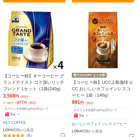
【コーヒー粉】キーコーヒー グ
最大15%OFF まとめ割
ランドテイスト コク深いリッチ
【コーヒー粉】UCC上島珈琲 U
ブレンド 1セット（1袋(240g)×
CC おいしいカフェインレスコ
4）
ーヒー 1袋（140g）
3,508
円
（税込）
991
877
円
1つあたり
円
（税込）
（税込）
ログイン&全額PayPay支払いで
ログイン&全額PayPay支払いで
5
%
5
%
KEY COFFEE
おいしいカフェインレスコーヒー
LOHACO
から発送
LOHACO
から発送
（6）