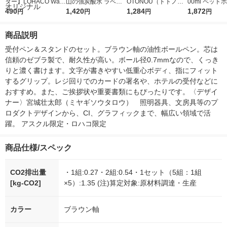
ター】LOHACO Wate
山の強炭酸水 ラベル
OTONOU（トトノ
00ml ペット
r（ロハコウォータ
490
レス 500ml 1箱（24
1,420
ウ） by BLACK無糖 5
1,284
水 ラベルレス
1,872
円
円
円
円
ー）2L ラベルレス 1
本入）
00ml 1セット（6本）
ト（48本）天
箱（5本入）（イチオ
リジナル
商品説明
シ） オリジナル
受付ペン＆スタンドのセット。ブラウン軸の油性ボールペン。芯は
信頼のゼブラ製で、耐久性が高い。ボール径0.7mmなので、くっき
りと濃く書けます。文字が書きやすい低重心ボディ、指にフィット
するグリップ。レジ回りでのカードの署名や、ホテルの受付などに
おすすめ。また、ご挨拶状や重要書類にもぴったりです。〈デザイ
ナー〉宮城壮太郎（ミヤギソウタロウ）　照明器具、文房具等のプ
ロダクトデザインから、CI、グラフィックまで、幅広い領域で活
躍。 アスクル限定・ロハコ限定
商品仕様/スペック
CO2排出量
・1組:0.27・2組:0.54・1セット（5組：1組
[kg-CO2]
×5）:1.35 (注)算定対象:原材料調達・生産
カラー
ブラウン軸