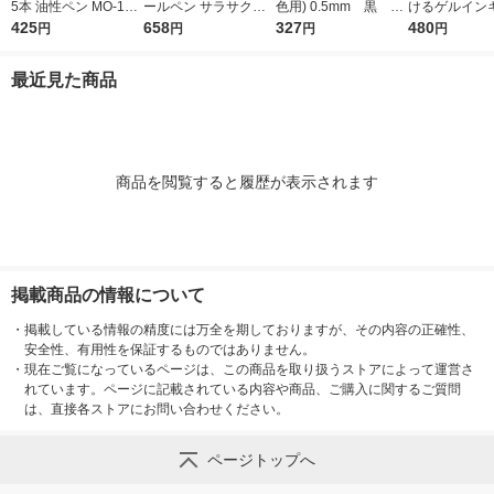
5本 油性ペン MO-120
ールペン サラサクリ
色用) 0.5mm 黒 LF
けるゲルイン
-MC-BK ゼブラ
425
ップ 0.5mm 限定 ムー
658
BTRF30EF3B 3本
327
ペン ノック式 
480
円
円
円
円
ミン 黒4本セット JJ2
入 パイロット
黒 1セット（1
9ーMM2ー4C 1枚
良品計画
最近見た商品
商品を閲覧すると履歴が表示されます
掲載商品の情報について
・
掲載している情報の精度には万全を期しておりますが、その内容の正確性、
安全性、有用性を保証するものではありません。
・
現在ご覧になっているページは、この商品を取り扱うストアによって運営さ
れています。ページに記載されている内容や商品、ご購入に関するご質問
は、直接各ストアにお問い合わせください。
ページトップへ