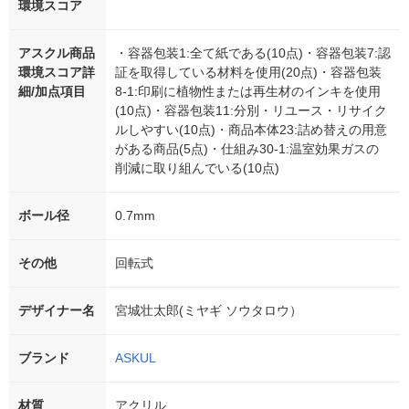
環境スコア
アスクル商品
・容器包装1:全て紙である(10点)・容器包装7:認
環境スコア詳
証を取得している材料を使用(20点)・容器包装
細/加点項目
8-1:印刷に植物性または再生材のインキを使用
(10点)・容器包装11:分別・リユース・リサイク
ルしやすい(10点)・商品本体23:詰め替えの用意
がある商品(5点)・仕組み30-1:温室効果ガスの
削減に取り組んでいる(10点)
ボール径
0.7mm
その他
回転式
デザイナー名
宮城壮太郎(ミヤギ ソウタロウ）
ブランド
ASKUL
材質
アクリル