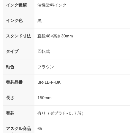
インク種類
油性染料インク
インク色
黒
スタンド寸法
直径48×高さ30mm
タイプ
回転式
軸色
ブラウン
替芯品番
BR-1B-F-BK
長さ
150mm
替芯
有り（ゼブラＦ-０.７芯）
アスクル商品
65