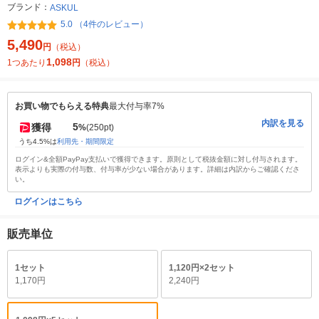
ブランド：
ASKUL
5.0 （4件のレビュー）
5,490
円
（税込）
1,098
1つあたり
円
（税込）
お買い物でもらえる特典
最大付与率7%
内訳を見る
5
獲得
%
(250pt)
うち4.5%は
利用先・期間限定
ログイン&全額PayPay支払いで獲得できます。原則として税抜金額に対し付与されます。
表示よりも実際の付与数、付与率が少ない場合があります。詳細は内訳からご確認くださ
い。
ログインはこちら
販売単位
1セット
1,120円×2セット
1,170円
2,240円