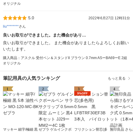
オリジナル
5.0
2022年6月27日 12時31分
liu********
さん
良いお取引ができました。また機会があり…
良いお取引ができました。 また機会がありましたらよろしくお願い
いたします。
購入商品：アスクル 受付ペン＆スタンドII ブラウン 0.7mm ASーBA69ーE 2組
オリジナル
筆記用具の人気ランキング
もっと見る
1
2
3
4
9%OFF
マッキー 細字/極細 黒
ゼブラ ゲルインクボ
フリクション替芯(多
無印良品 さら