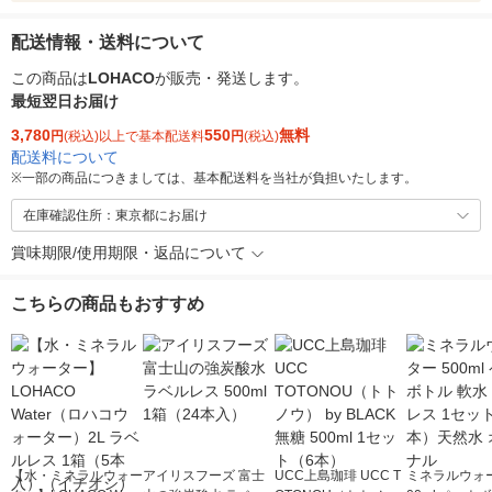
配送情報・送料について
この商品は
LOHACO
が販売・発送します。
最短翌日お届け
3,780
550
無料
円
(税込)以上で基本配送料
円
(税込)
配送料について
※
一部の商品につきましては、基本配送料を当社が負担いたします。
在庫確認住所：東京都にお届け
賞味期限/使用期限・返品について
こちらの商品もおすすめ
【水・ミネラルウォー
アイリスフーズ 富士
UCC上島珈琲 UCC T
ミネラルウォー