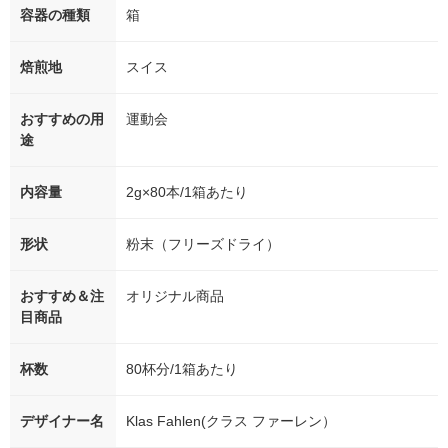
容器の種類
箱
焙煎地
スイス
おすすめの用
運動会
途
内容量
2g×80本/1箱あたり
形状
粉末（フリーズドライ）
おすすめ＆注
オリジナル商品
目商品
杯数
80杯分/1箱あたり
デザイナー名
Klas Fahlen(クラス ファーレン）