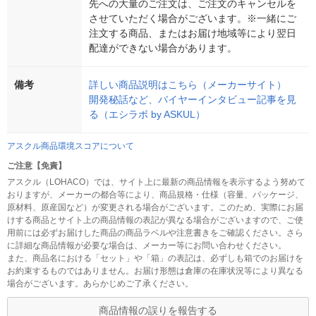
先への大量のご注文は、ご注文のキャンセルを
させていただく場合がございます。※一緒にご
注文する商品、またはお届け地域等により翌日
配達ができない場合があります。
備考
詳しい商品説明はこちら（メーカーサイト）
開発秘話など、バイヤーインタビュー記事を見
る（エシラボ by ASKUL）
アスクル商品環境スコアについて
ご注意【免責】
アスクル（LOHACO）では、サイト上に最新の商品情報を表示するよう努めて
おりますが、メーカーの都合等により、商品規格・仕様（容量、パッケージ、
原材料、原産国など）が変更される場合がございます。このため、実際にお届
けする商品とサイト上の商品情報の表記が異なる場合がございますので、ご使
用前には必ずお届けした商品の商品ラベルや注意書きをご確認ください。さら
に詳細な商品情報が必要な場合は、メーカー等にお問い合わせください。
また、商品名における「セット」や「箱」の表記は、必ずしも箱でのお届けを
お約束するものではありません。お届け形態は倉庫の在庫状況等により異なる
場合がございます。あらかじめご了承ください。
商品情報の誤りを報告する