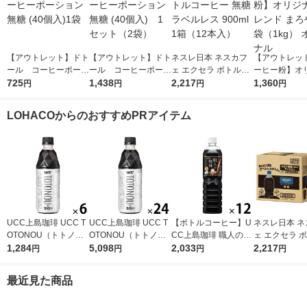
【アウトレット】ドト
【アウトレット】ドト
ネスレ日本 ネスカフ
【アウトレッ
ール コーヒーポーシ
ール コーヒーポーシ
ェ エクセラ ボトルコ
ーヒー粉】オ
ョン 無糖 (40個入)1袋
725
ョン 無糖 (40個入) 1
1,438
ーヒー 無糖 ラベルレ
2,217
ブレンド まろ
1,360
円
円
円
円
セット（2袋）
ス 900ml 1箱（12本
袋（1kg） 
入）
LOHACOからのおすすめPRアイテム
UCC上島珈琲 UCC T
UCC上島珈琲 UCC T
【ボトルコーヒー】U
ネスレ日本 ネ
OTONOU（トトノ
OTONOU（トトノ
CC上島珈琲 職人の珈
ェ エクセラ 
ウ） by BLACK無糖 5
1,284
ウ） by BLACK無糖 5
5,098
琲 無糖 900ml 1箱（1
2,033
ーヒー 無糖 
2,217
円
円
円
円
00ml 1セット（6本）
00ml 1箱（24本入）
2本入）
ス 900ml 1箱
入）
最近見た商品