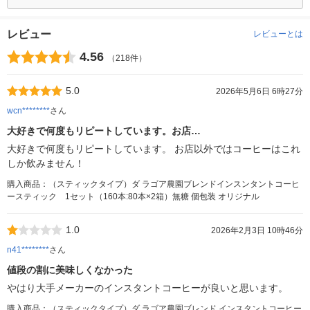
レビュー
レビューとは
4.56
（218件）
5.0
2026年5月6日 6時27分
wcn********
さん
大好きで何度もリピートしています。お店…
大好きで何度もリピートしています。 お店以外ではコーヒーはこれ
しか飲みません！
購入商品：（スティックタイプ）ダ ラゴア農園ブレンドインスンタントコーヒ
ースティック 1セット（160本:80本×2箱）無糖 個包装 オリジナル
1.0
2026年2月3日 10時46分
n41********
さん
値段の割に美味しくなかった
やはり大手メーカーのインスタントコーヒーが良いと思います。
購入商品：（スティックタイプ）ダ ラゴア農園ブレンド インスタントコーヒー