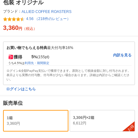
包装 オリジナル
ブランド：
ALLIED COFFEE ROASTERS
4.56 （218件のレビュー）
3,360
円
（税込）
お買い物でもらえる特典
最大付与率16%
内訳を見る
5
獲得
%
(155pt)
うち4.5%は
利用先・期間限定
ログイン&全額PayPay支払いで獲得できます。原則として税抜金額に対し付与されます。
表示よりも実際の付与数、付与率が少ない場合があります。詳細は内訳からご確認くださ
い。
ログインはこちら
販売単位
3,306円×2箱
1箱
6,612円
3,360円
お得