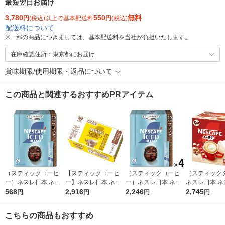
最短翌日お届け
3,780
550
無料
円
(税込)以上で基本配送料
円
(税込)
配送料について
※
一部の商品につきましては、基本配送料を当社が負担いたします。
在庫確認住所：東京都にお届け
賞味期限/使用期限・返品について
この商品と関連するおすすめPRアイテム
（スティックコーヒ
【スティックコーヒ
（スティックコーヒ
（スティック
ー）ネスレ日本 ネス
ー】ネスレ日本 ネス
ー）ネスレ日本 ネス
ネスレ日本 ネ
カフェ アイスブレン
568
カフェ ゴールドブレ
2,916
カフェ アイスブレン
2,246
ェ エクセラ 
2,745
円
円
円
円
ド スティック ブラッ
ンド スティック ブラ
ド スティック ブラッ
1箱（120本
ク 1箱（20本入）
ック 1箱（100本入）
ク 1セット（20本入×
包装 大容量
こちらの商品もおすすめ
4箱）