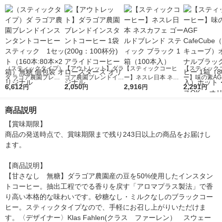
（スティックタイプ）
【アウトレット】ダラ
【スティックコーヒ
【スティック
ダ ラゴア農園ブレン
ゴア農園ブレンドイン
ー】ネスレ日本 ネス
ー】味の素AGF
ドインスンタントコー
6,612
スタントコーヒー 1袋
2,050
カフェ ゴールドブレ
2,916
eCube（カ
2,291
円
円
円
円
ヒースティック 1セ
(200g：100杯分) アラ
ンド スティック ブラ
ーブ）オリジ
ット（160本:80本×2
イドコーヒーロースタ
ック 1箱（100本入）
ックコーヒー 
商品説明
箱）無糖 個包装 オリ
ーズ オリジナル
本入）ホット
ジナル
OK オリジ
【賞味期限】

商品の発送時点で、賞味期限まで残り243日以上の商品をお届けし
ます。

【商品説明】

【甘さなし　無糖】ダラゴア農園産の豆を50%使用したインスタン
トコーヒー。抽出工程ででる香りを戻す「アロマプラス製法」で香
り高い本格的な味わいです。砂糖なし・ミルクなしのブラックコー
ヒー。スティックタイプなので、手軽にお召し上がりいただけま
す。〈デザイナー〉Klas Fahlen(クラス　ファーレン）　スウェー