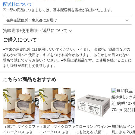
配送料について
※
一部の商品につきましては、基本配送料を当社が負担いたします。
在庫確認住所：東京都にお届け
賞味期限/使用期限・返品について
ご購入について
●本来の用途以外には使用しないでください。●うるし、金銀箔、塗装面などの
柔らかい面への使用は、キズをつける場合があります、あらかじめ目立たない
場所で試してからお使いください。●本品は消耗品です、ご使用を続けることに
より繊維が摩耗し劣化致します。
こちらの商品もおすすめ
（限定）マイクロファ
（限定）マイクロファ
フローリングワイパー
無印良品 イン
イバークロス ふきん
イバークロス ふきん
にも使える 抗菌・防
判ふきん 2枚組