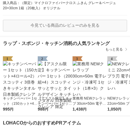
購入商品：（限定）マイクロファイバークロス ふきん グレー＆ベージュ
20×30cm 1箱（20枚入） オリジナル
今見ている商品のレビューのみを見る
ラップ・スポンジ・キッチン消耗の人気ランキング
もっと見る
1
2
3
4
キッチンペーパー 1セ
【アスクル限定】キッ
業務用 NEWクレラッ
NEWクレラッ
ット（150カット×4ロ
チンペーパー 1セット
プ 30cm×50m 電子レ
22cm×50m 
ール×2） スコッティ
995
（200組×4）スコッテ
988
ンジ・冷凍可 1セット
1,438
子レンジ・冷凍
1,050
円
円
円
円
3倍巻きキッチンタオ
ィ サッとサッと タイ
（1本×3）クレハ
クレハ
ル 日本製紙クレシア
ルデザイン キッチン
LOHACOからのおすすめPRアイテム
タオル 日本製紙クレ
シア 限定