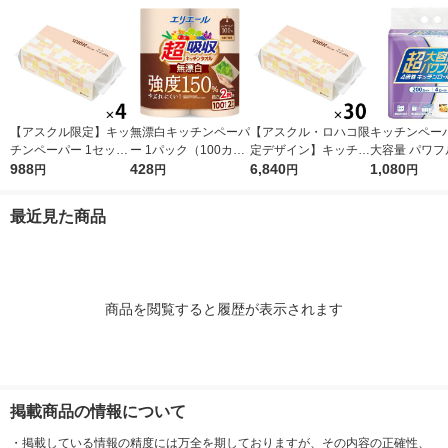
【アスクル限定】キッ
無漂白キッチンペーパ
【アスクル・ロハコ限
キッチンペーパ
チンペーパー 1セット
ー 1パック（100カッ
定デザイン】キッチン
大容量 パワフ
（200組×4）スコッテ
988
ト×2ロール）超吸収
428
ペーパー スコッティ
6,840
巻 キッチンロ
1,080
円
円
円
円
ィ サッとサッと タイ
キッチンタオル エリ
ソフトパック サッと
パック（200
ルデザイン キッチン
エール 大王製紙
サッと タイルデザイ
ロール）
最近見た商品
タオル 日本製紙クレ
ン 200枚×30個 日本
シア 限定
製紙クレシア 限定
商品を閲覧すると履歴が表示されます
掲載商品の情報について
・
掲載している情報の精度には万全を期しておりますが、その内容の正確性、