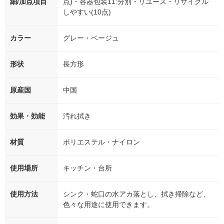
細/加点項目
点)・容器包装11:分別・リユース・リサイクル
しやすい(10点)
カラー
グレー・ベージュ
形状
長方形
原産国
中国
効果・効能
汚れ拭き
材質
ポリエステル・ナイロン
使用場所
キッチン・台所
使用方法
シンク・蛇口の水アカ落とし、拭き掃除など、
色々な用途に使用できます。