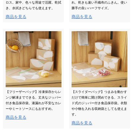
ロス。家中、色々な用途で活躍。乾拭
れ、乾きも速い不織布のふきん。使い
き、水拭きどちらでも使えます。
勝手の良いハーフサイズ。
商品を見る
商品を見る
【フリーザーバッグ】冷凍保存からレ
【スライダーバッグ】つまみを動かす
ンジ解凍までできる、丈夫なジッパー
だけで簡単に開け閉めできる、スライ
付き食品保存袋。液漏れが不安なカレ
ド式のジッパー付き食品保存袋。衣類
ーやミートソースにもおすすめ。
や小物を入れる収納袋としても使えま
す。
商品を見る
商品を見る