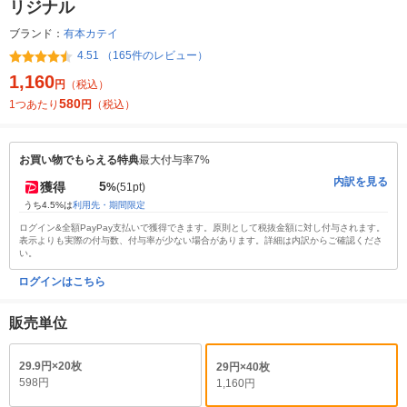
リジナル
ブランド：
有本カテイ
4.51 （165件のレビュー）
1,160
円
（税込）
580
1つあたり
円
（税込）
お買い物でもらえる特典
最大付与率7%
内訳を見る
5
獲得
%
(51pt)
うち4.5%は
利用先・期間限定
ログイン&全額PayPay支払いで獲得できます。原則として税抜金額に対し付与されます。
表示よりも実際の付与数、付与率が少ない場合があります。詳細は内訳からご確認くださ
い。
ログインはこちら
販売単位
29.9円×20枚
29円×40枚
598円
1,160円