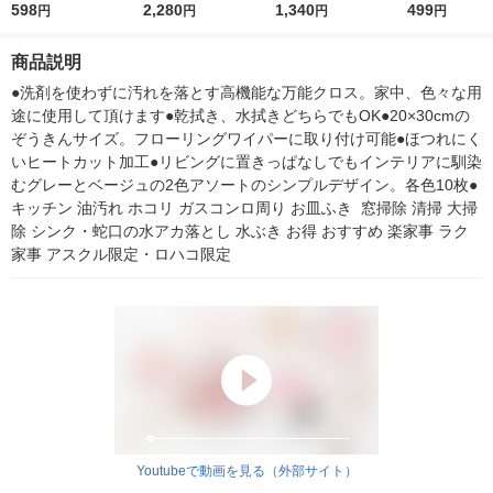
グレー＆ベージュ 20×
598
グレー＆ベージュ 20×
2,280
臭 マイクロファイバ
1,340
0×奥行70cm
499
円
円
円
円
30cm 1箱（20枚入）
30cm 1セット（1箱
ークロス 1箱（20枚
オリジナル
（20枚入）×4） オリ
入） ストリックスデ
商品説明
ジナル
ザイン
●洗剤を使わずに汚れを落とす高機能な万能クロス。家中、色々な用
途に使用して頂けます●乾拭き、水拭きどちらでもOK●20×30cmの
ぞうきんサイズ。フローリングワイパーに取り付け可能●ほつれにく
いヒートカット加工●リビングに置きっぱなしでもインテリアに馴染
むグレーとベージュの2色アソートのシンプルデザイン。各色10枚●
キッチン 油汚れ ホコリ ガスコンロ周り お皿ふき  窓掃除 清掃 大掃
除 シンク・蛇口の水アカ落とし 水ぶき お得 おすすめ 楽家事 ラク
家事 アスクル限定・ロハコ限定
Youtubeで動画を見る（外部サイト）