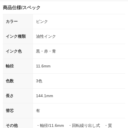
商品仕様/スペック
カラー
ピンク
インク種類
油性インク
インク色
黒・赤・青
軸径
11.6mm
色数
3色
長さ
144.1mm
替芯
有
その他
・軸径/11.6mm ・回転繰り出し式 ・質