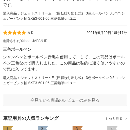
です。
購入商品：ジェットストリームF（回転繰り出し式） 3色ボールペン 0.5mm シ
ュガーピンク軸 SXE3-601-05 三菱鉛筆uniユニ
5.0
2021年9月20日 10時17分
削除されたYahoo! JAPAN ID
三色ボールペン
シャンペンとボールペン赤黒を使用してまして、この商品はボール
ペン三色なので購入しました。この商品は私的に凄く使いやすいの
で気に入ってます。
購入商品：ジェットストリームF（回転繰り出し式） 3色ボールペン 0.5mm シ
ュガーピンク軸 SXE3-601-05 三菱鉛筆uniユニ
今見ている商品のレビューのみを見る
筆記用具の人気ランキング
もっと見る
1
2
3
4