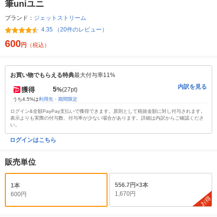
筆uniユニ
ブランド：
ジェットストリーム
4.35 （20件のレビュー）
600
円
（税込）
お買い物でもらえる特典
最大付与率11%
内訳を見る
5
獲得
%
(27pt)
うち4.5%は
利用先・期間限定
ログイン&全額PayPay支払いで獲得できます。原則として税抜金額に対し付与されます。
表示よりも実際の付与数、付与率が少ない場合があります。詳細は内訳からご確認くださ
い。
ログインはこちら
販売単位
556.7円×3本
1本
1,670円
600円
お得