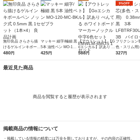
9%OFF
無印良品 さらさら描
マッキー 細字/極細 黒
【アウトレット】【G
フリクション
けるゲルインキボール
5本 油性ペン MO-120
oエシカル】訳あり ぺ
色・スリム用) 
ペン ノック式 0.5mm
480
-MC-BK ゼブラ
425
んてる ホワイトボー
588
mm 黒 3本 
327
円
円
円
円
黒 1セット（1本×4）
ドマーカーノックル中
RF30UF-3
良品計画
字6色セット EMWLM-
ット
最近見た商品
6MOS 1セット
商品を閲覧すると履歴が表示されます
掲載商品の情報について
・
掲載している情報の精度には万全を期しておりますが、その内容の正確性、