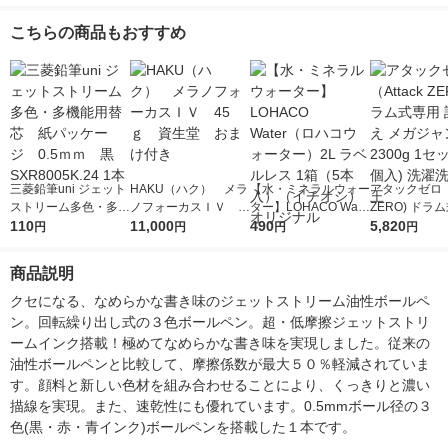
こちらの商品もおすすめ
三菱鉛筆uni ジェット
HAKU（ハク） メラ
【水・ミネラルウォー
アタックゼロ（A
ストリーム多色・多機
ノフォーカスＩＶ 4
ター】LOHACO Wate
ZERO) ドラ
能用替芯 紙パッケー
110
5ｇ 資生堂 おまけ
11,000
r（ロハコウォータ
490
詰め替え メガ
5,820
円
円
円
円
ジ 0.5ｍｍ 黒 SXR
付き
ー）2L ラベルレス 1
ボ 2300g 1
8005K.24 1本
箱（5本入）（イチオ
個入) 洗濯洗剤
商品説明
シ） オリジナル
クセになる、なめらかな書き味のジェットストリーム油性ボールペ
ン。回転繰り出し式の３色ボールペン。超・低摩擦ジェットストリ
ームインク搭載！極めてなめらかな書き味を実現しました。従来の
油性ボールペンと比較して、摩擦係数が最大５０％軽減されていま
す。顔料と新しい色材を組み合わせることにより、くっきりと濃い
描線を実現。また、速乾性にも優れています。0.5mmボール径の３
色(黒・赤・青インク)ボールペンを搭載した１本です。