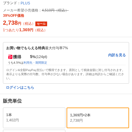
ブランド：
PLUS
メーカー希望小売価格：
4,510円（税込）
39%OFF価格
2,738
円
（税込）
セール
1,369
1つあたり
円
（税込）
お買い物でもらえる特典
最大付与率7%
内訳を見る
5
獲得
%
(124pt)
うち4.5%は
利用先・期間限定
ログイン&全額PayPay支払いで獲得できます。原則として税抜金額に対し付与されます。
表示よりも実際の付与数、付与率が少ない場合があります。詳細は内訳からご確認くださ
い。
ログインはこちら
販売単位
1本
1,369円×2本
1,402円
2,738円