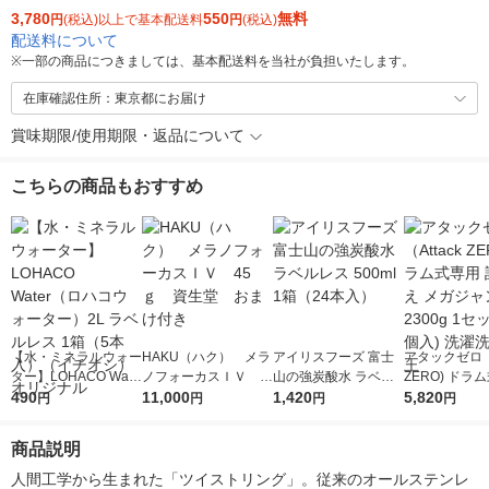
3,780
550
無料
円
(税込)以上で基本配送料
円
(税込)
配送料について
※
一部の商品につきましては、基本配送料を当社が負担いたします。
在庫確認住所：東京都にお届け
賞味期限/使用期限・返品について
こちらの商品もおすすめ
【水・ミネラルウォー
HAKU（ハク） メラ
アイリスフーズ 富士
アタックゼロ（A
ター】LOHACO Wate
ノフォーカスＩＶ 4
山の強炭酸水 ラベル
ZERO) ドラ
r（ロハコウォータ
490
5ｇ 資生堂 おまけ
11,000
レス 500ml 1箱（24
1,420
詰め替え メガ
5,820
円
円
円
円
ー）2L ラベルレス 1
付き
本入）
ボ 2300g 1
箱（5本入）（イチオ
個入) 洗濯洗剤
商品説明
シ） オリジナル
人間工学から生まれた「ツイストリング」。従来のオールステンレ