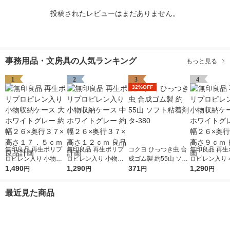
投稿されたレビューはまだありません。
事務用品・文房具の人気ランキング
もっと見る
1
2
3
4
32%OFF
無印良品 再生ポリプ
無印良品 再生ポリプ
コクヨ ひっつき虫 合
無印良品 再生
ロピレン入り 小物収
ロピレン入り 小物収
成ゴム製 約55山 ソフ
ロピレン入り 
納ケース 大 ホワイト
1,490
納ケース 中 ホワイト
1,290
ト粘着剤 タ-380
371
納ケース 小 
1,290
円
円
円
円
グレー 約幅２６×奥行
グレー 約幅２６×奥行
グレー 約幅２
３７×高さ１７．５ｃ
３７×高さ１２ｃｍ 良
３７×高さ９ｃ
最近見た商品
ｍ 良品計画
品計画
計画