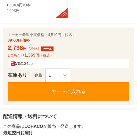
1,334.4円×3本
4,003円
お得
メーカー希望小売価格：
4,510円（税込）
39%OFF価格
2,738
円
（税込）
セール
1,369
1つあたり
円
（税込）
5
%
(124pt)
在庫あり
1
数量
カートに入れる
配送情報・送料について
この商品は
LOHACO
が販売・発送します。
最短翌日お届け