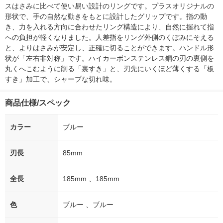
スはさみに比べて使い易い設計のリングです。プラスオリジナルの
形状で、手の自然な動きをもとに設計したグリップです。指の動
き、力を入れる方向に合わせたリング構造により、自然に握れて指
への負担が軽くなりました。人差指をリング外側のくぼみにそえる
と、よりはさみが安定し、正確に切ることができます。ハンドル形
状が「左右非対称」です。ハイカーボンステンレス鋼の刃の裏側を
丸くへこむように削る「裏すき」と、刃先にいくほど薄くする「板
すき」加工で、シャープな切れ味。
商品仕様/スペック
カラー
ブルー
刃長
85mm
全長
185mm 、185mm
色
ブルー 、ブルー