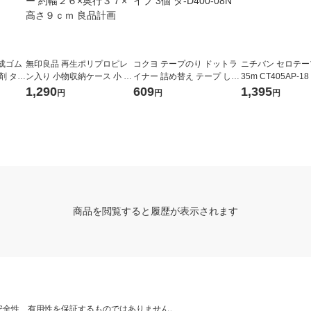
成ゴム
無印良品 再生ポリプロピレ
コクヨ テープのり ドットラ
ニチバン セロテープ
 タ-3
ン入り 小物収納ケース 小 ホ
イナー 詰め替え テープ しっ
35m CT405AP-1
ワイトグレー 約幅２６×奥行
かり貼るタイプ 3個 タ-D400
（10巻入）
1,290
609
1,395
円
円
円
３７×高さ９ｃｍ 良品計画
-08N
商品を閲覧すると履歴が表示されます
安全性、有用性を保証するものではありません。