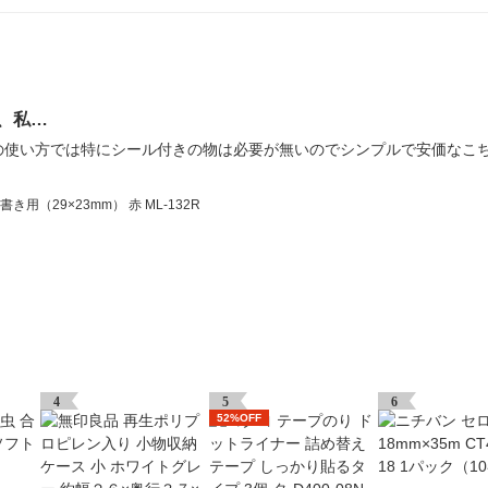
、私…
の使い方では特にシール付きの物は必要が無いのでシンプルで安価なこち
用（29×23mm） 赤 ML-132R
4
5
6
52%OFF