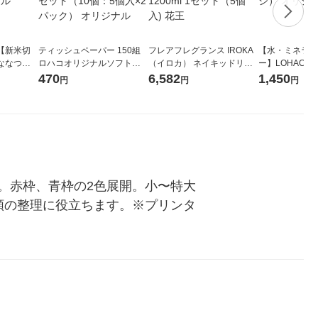
【新米切
ティッシュペーパー 150組
フレアフレグランス IROKA
【水・ミネラル
ななつぼ
ロハコオリジナルソフトパ
（イロカ） ネイキッドリリ
ー】LOHACO Wa
袋 令和7年産
ックティッシュ フィオナ オ
ーの香り 柔軟剤 詰め替え 超
1箱（20本入
470
6,582
1,450
円
円
円
ジナル
リジナル 1セット（10個：
特大 1200ml 1セット（5個
（イチオシ） 
5個入×2パック） オリジナ
入) 花王
ル
。赤枠、青枠の2色展開。小〜特大
類の整理に役立ちます。※プリンタ