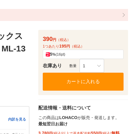
ックス
390
円
（税込）
195
ML-13
1つあたり
円
（税込）
5
%
(16pt)
在庫あり
1
数量
カートに入れる
配送情報・送料について
この商品は
LOHACO
が販売・発送します。
内訳を見る
最短翌日お届け
3,780
550
無料
円
(税込)以上で基本配送料
円
(税込)