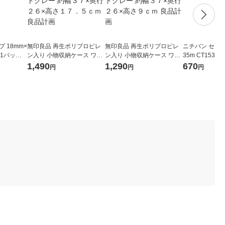
 18mm×
無印良品 再生ポリプロピレ
無印良品 再生ポリプロピレ
ニチバン セロテ
8 1パック
ン入り 小物収納ケース ワイ
ン入り 小物収納ケース ワイ
35m CT1535
ド 大 ホワイトグレー 約幅３
ド 小 ホワイトグレー 約幅３
巻入）
1,490
1,290
670
円
円
円
７×奥行２６×高さ１７．５
７×奥行２６×高さ９ｃｍ 良
ｃｍ 良品計画
品計画