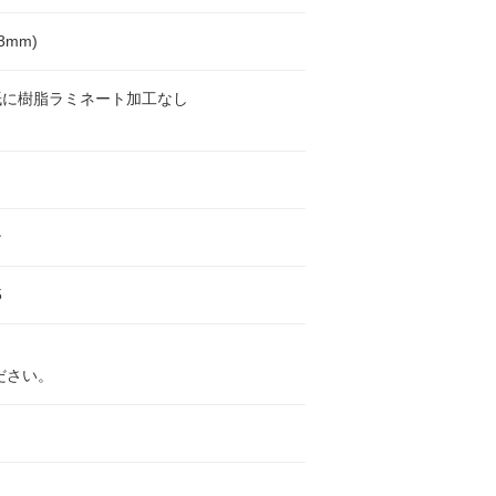
3mm)
紙に樹脂ラミネート加工なし
ン
5
ださい。