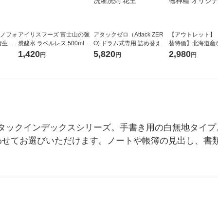
ラノフォ
アイリスフーズ 富士山の強
アタックゼロ（Attack ZER
【アウトレット】
資生
炭酸水 ラベルレス 500ml 1
O) ドラム式専用 詰め替え メ
替特価】北海道産
箱（24本入）
ガジャンボ 2300g 1セット
し 無洗米 5kg 1
1,420
5,820
2,980
円
円
円
（2個入) 洗濯洗剤 花王
米 木徳神糧 オリ
タックインデックスシリーズ。手書き用の白無地タイプ
わせてお選びいただけます。ノートや帳簿の見出し、書