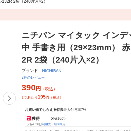
132R 2袋（240片入×2）
ニチバン マイタック インデ
中 手書き用（29×23mm） 赤 
2R 2袋（240片入×2）
ブランド：
NICHIBAN
2件のレビュー
390
円
（税込）
195
1つあたり
円
（税込）
お買い物でもらえる特典
最大付与率7%
5
獲得
%
(16pt)
うち4.5%は
利用先・期間限定