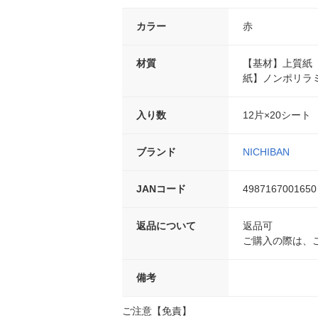
カラー
赤
材質
【基材】上質紙
紙】ノンポリラ
入り数
12片×20シート
ブランド
NICHIBAN
JANコード
4987167001650
返品について
返品可
ご購入の際は、
備考
ご注意【免責】