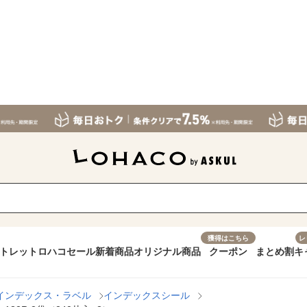
獲得はこちら
レ
トレット
ロハコセール
新着商品
オリジナル商品
クーポン
まとめ割
キ
インデックス・ラベル
インデックスシール