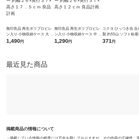
無印良品 再生ポリプロピレ
無印良品 再生ポリプロピレ
コクヨ ひっつき虫 合
ン入り 小物収納ケース 大 ホ
ン入り 小物収納ケース 中 ホ
製 約55山 ソフト粘着剤
ワイトグレー 約幅２６×奥行
ワイトグレー 約幅２６×奥行
80
1,490
1,290
371
円
円
円
３７×高さ１７．５ｃｍ 良品
３７×高さ１２ｃｍ 良品計画
計画
最近見た商品
掲載商品の情報について
・
掲載している情報の精度には万全を期しておりますが、その内容の正確性、