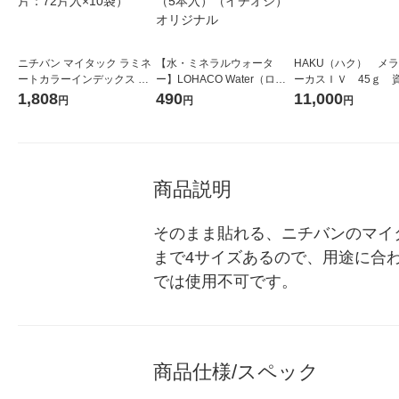
ニチバン マイタック ラミネ
【水・ミネラルウォータ
HAKU（ハク） メ
ートカラーインデックス 中
ー】LOHACO Water（ロハ
ーカスＩＶ 45ｇ 
（29×23mm） 混色 ML-235
コウォーター）2L ラベルレ
堂 おまけ付き
1,808
490
11,000
円
円
円
1箱（720片：72片入×10
ス 1箱（5本入）（イチオ
袋）
シ） オリジナル
商品説明
そのまま貼れる、ニチバンのマイ
まで4サイズあるので、用途に合
では使用不可です。
商品仕様/スペック