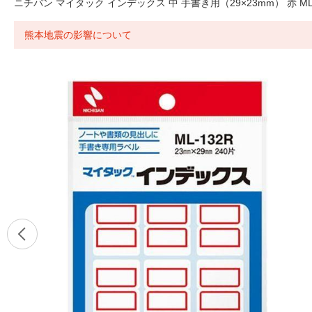
ニチバン マイタック インデックス 中 手書き用（29×23mm） 赤 ML-
熊本地震の影響について