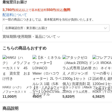
最短翌日お届け
3,780
550
無料
円
(税込)以上で基本配送料
円
(税込)
配送料について
※
一部の商品につきましては、基本配送料を当社が負担いたします。
在庫確認住所：東京都にお届け
賞味期限/使用期限・返品について
こちらの商品もおすすめ
HAKU（ハク） メラ
【水・ミネラルウォー
アタックゼロ（Attack
フレアフレグラ
ノフォーカスＩＶ 4
ター】LOHACO Wate
ZERO) ドラム式専用
ROKA（イロ
5ｇ 資生堂 おまけ
11,000
r（ロハコウォータ
490
詰め替え メガジャン
5,820
イキッドリリ
6,582
円
円
円
円
付き
ー）2L ラベルレス 1
ボ 2300g 1セット（2
柔軟剤 詰め替
箱（5本入）（イチオ
個入) 洗濯洗剤 花王
大 1200ml 
商品説明
シ） オリジナル
（5個入) 花王