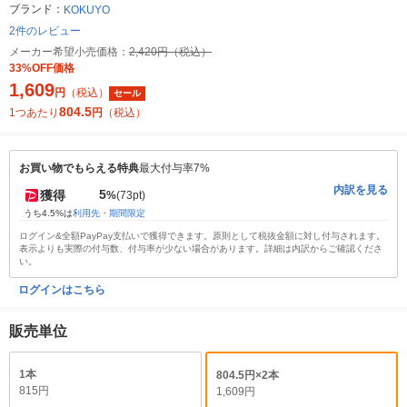
ブランド：
KOKUYO
2件のレビュー
メーカー希望小売価格：
2,420円（税込）
33%OFF価格
1,609
円
（税込）
セール
804.5
1つあたり
円
（税込）
お買い物でもらえる特典
最大付与率7%
内訳を見る
5
獲得
%
(73pt)
うち4.5%は
利用先・期間限定
ログイン&全額PayPay支払いで獲得できます。原則として税抜金額に対し付与されます。
表示よりも実際の付与数、付与率が少ない場合があります。詳細は内訳からご確認くださ
い。
ログインはこちら
販売単位
1本
804.5円×2本
815円
1,609円