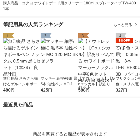
購入商品：コクヨ ホワイトボード用クリーナー 180ml スプレータイプ TW-400
1本
筆記用具の人気ランキング
もっと見る
1
2
3
4
9%OFF
無印良品 さらさら描
マッキー 細字/極細 黒
【アウトレット】【G
フリクション
けるゲルインキボール
5本 油性ペン MO-120
oエシカル】訳あり ぺ
色・スリム用) 
ペン ノック式 0.5mm
480
-MC-BK ゼブラ
425
んてる ホワイトボー
588
mm 黒 3本 
327
円
円
円
円
黒 1セット（1本×4）
ドマーカーノックル中
RF30UF-3
良品計画
字6色セット EMWLM-
ット
最近見た商品
6MOS 1セット
商品を閲覧すると履歴が表示されます